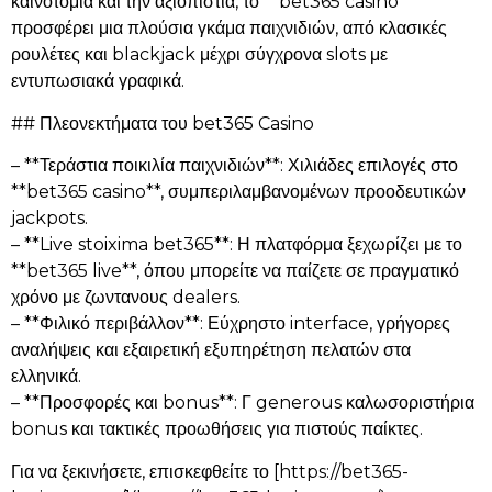
καινοτομία και την αξιοπιστία, το **bet365 casino**
προσφέρει μια πλούσια γκάμα παιχνιδιών, από κλασικές
ρουλέτες και blackjack μέχρι σύγχρονα slots με
εντυπωσιακά γραφικά.
## Πλεονεκτήματα του bet365 Casino
– **Τεράστια ποικιλία παιχνιδιών**: Χιλιάδες επιλογές στο
**bet365 casino**, συμπεριλαμβανομένων προοδευτικών
jackpots.
– **Live stoixima bet365**: Η πλατφόρμα ξεχωρίζει με το
**bet365 live**, όπου μπορείτε να παίζετε σε πραγματικό
χρόνο με ζωντανους dealers.
– **Φιλικό περιβάλλον**: Εύχρηστο interface, γρήγορες
αναλήψεις και εξαιρετική εξυπηρέτηση πελατών στα
ελληνικά.
– **Προσφορές και bonus**: Γ generous καλωσοριστήρια
bonus και τακτικές προωθήσεις για πιστούς παίκτες.
Για να ξεκινήσετε, επισκεφθείτε το [https://bet365-