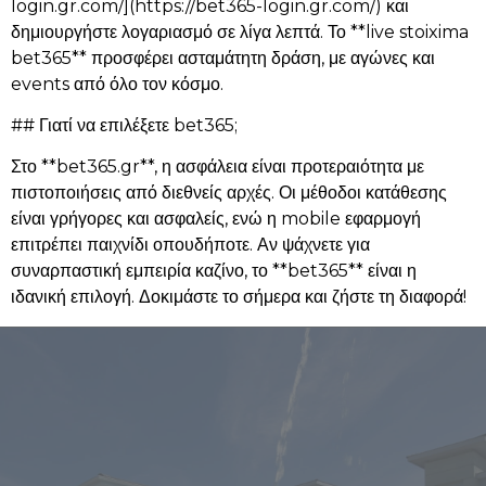
login.gr.com/](https://bet365-login.gr.com/) και
δημιουργήστε λογαριασμό σε λίγα λεπτά. Το **live stoixima
bet365** προσφέρει ασταμάτητη δράση, με αγώνες και
events από όλο τον κόσμο.
## Γιατί να επιλέξετε bet365;
Στο **bet365.gr**, η ασφάλεια είναι προτεραιότητα με
πιστοποιήσεις από διεθνείς αρχές. Οι μέθοδοι κατάθεσης
είναι γρήγορες και ασφαλείς, ενώ η mobile εφαρμογή
επιτρέπει παιχνίδι οπουδήποτε. Αν ψάχνετε για
συναρπαστική εμπειρία καζίνο, το **bet365** είναι η
ιδανική επιλογή. Δοκιμάστε το σήμερα και ζήστε τη διαφορά!