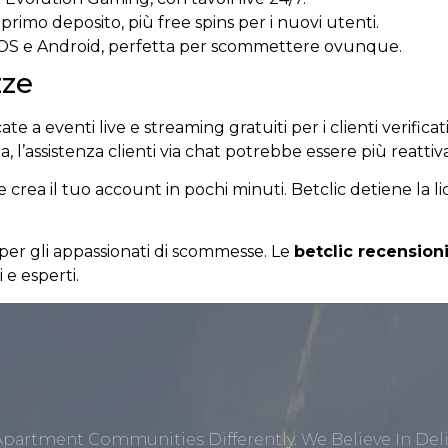
primo deposito, più free spins per i nuovi utenti.
 iOS e Android, perfetta per scommettere ovunque.
zze
e a eventi live e streaming gratuiti per i clienti verificat
ia, l’assistenza clienti via chat potrebbe essere più reatt
e crea il tuo account in pochi minuti. Betclic detiene la
r per gli appassionati di scommesse. Le
betclic recension
 e esperti.
Apartment Communities Differently. We Believe In Del