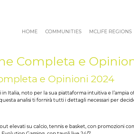
HOME
COMMUNITIES
MCLIFE REGIONS
one Completa e Opinio
Completa e Opinioni 2024
n Italia, noto per la sua piattaforma intuitiva e l’ampia 
 questa analisi ti fornirà tutti i dettagli necessari per decide
out elevati su calcio, tennis e basket, con promozioni c
Evolution Gaming, con tavoli live 24/7.