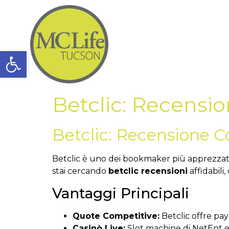
Open toolbar
Betclic: Recensi
Betclic: Recensione 
Betclic è uno dei bookmaker più apprezzati i
stai cercando
betclic recensioni
affidabili,
Vantaggi Principali
Quote Competitive:
Betclic offre pay
Casinò Live:
Slot machine di NetEnt e 