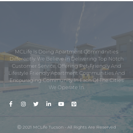
MCLife Is Doing Apartment Communities
Differently. We Believe In Delivering Top Notch
Customer Service, Offering Pet-Friendly And
Lifestyle Friendly Apartment Communities And
Encouraging Community In Each Of The Cities
We Operate In.
Ⓒ 2021 MCLife Tucson - All Rights Are Reserved