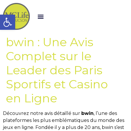
Open toolbar
bwin : Une Avis
Complet sur le
Leader des Paris
Sportifs et Casino
en Ligne
Découvrez notre avis détaillé sur
bwin
, l’une des
plateformes les plus emblématiques du monde des
jeux en ligne. Fondée il y a plus de 20 ans, bwin s’est