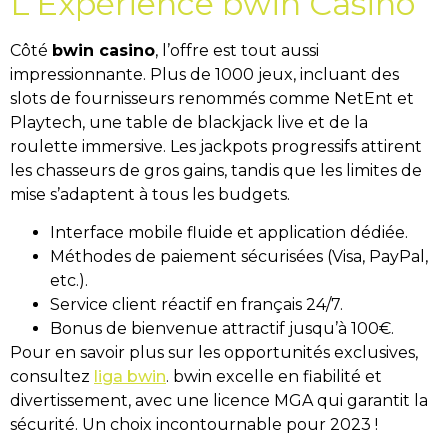
L’Expérience bwin Casino
Côté
bwin casino
, l’offre est tout aussi
impressionnante. Plus de 1000 jeux, incluant des
slots de fournisseurs renommés comme NetEnt et
Playtech, une table de blackjack live et de la
roulette immersive. Les jackpots progressifs attirent
les chasseurs de gros gains, tandis que les limites de
mise s’adaptent à tous les budgets.
Interface mobile fluide et application dédiée.
Méthodes de paiement sécurisées (Visa, PayPal,
etc.).
Service client réactif en français 24/7.
Bonus de bienvenue attractif jusqu’à 100€.
Pour en savoir plus sur les opportunités exclusives,
consultez
liga bwin
. bwin excelle en fiabilité et
divertissement, avec une licence MGA qui garantit la
sécurité. Un choix incontournable pour 2023 !