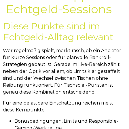
Echtgeld-Sessions
Diese Punkte sind im
Echtgeld-Alltag relevant
Wer regelmäßig spielt, merkt rasch, ob ein Anbieter
für kurze Sessions oder für planvolle Bankroll-
Strategien gebaut ist. Gerade im Live-Bereich zählt
neben der Optik vor allem, ob Limits klar gestaffelt
sind und der Wechsel zwischen Tischen ohne
Reibung funktioniert. Für Tischspiel-Puristen ist
genau diese Kombination entscheidend.
Für eine belastbare Einschätzung reichen meist
diese Kernpunkte:
Bonusbedingungen, Limits und Responsible-
Gaming-Werkzeuge