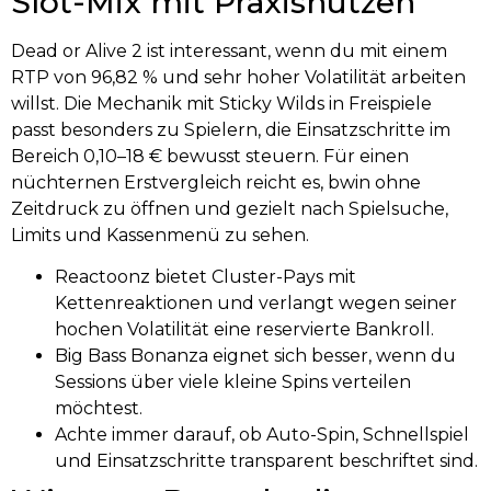
Slot-Mix mit Praxisnutzen
Dead or Alive 2 ist interessant, wenn du mit einem
RTP von 96,82 % und sehr hoher Volatilität arbeiten
willst. Die Mechanik mit Sticky Wilds in Freispiele
passt besonders zu Spielern, die Einsatzschritte im
Bereich 0,10–18 € bewusst steuern. Für einen
nüchternen Erstvergleich reicht es, bwin ohne
Zeitdruck zu öffnen und gezielt nach Spielsuche,
Limits und Kassenmenü zu sehen.
Reactoonz bietet Cluster-Pays mit
Kettenreaktionen und verlangt wegen seiner
hochen Volatilität eine reservierte Bankroll.
Big Bass Bonanza eignet sich besser, wenn du
Sessions über viele kleine Spins verteilen
möchtest.
Achte immer darauf, ob Auto-Spin, Schnellspiel
und Einsatzschritte transparent beschriftet sind.