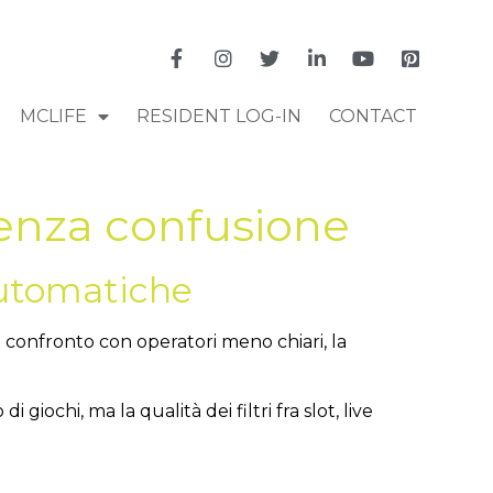
MCLIFE
RESIDENT LOG-IN
CONTACT
senza confusione
 automatiche
l confronto con operatori meno chiari, la
giochi, ma la qualità dei filtri fra slot, live