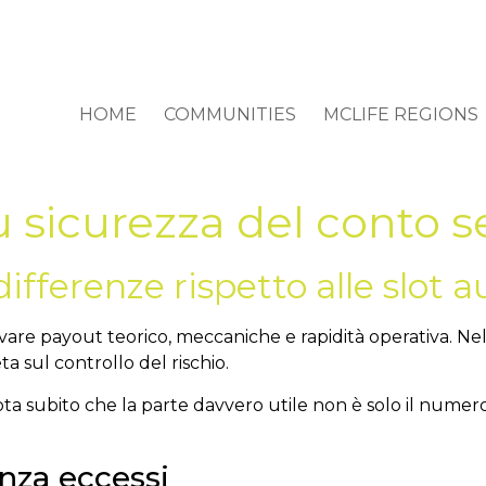
HOME
COMMUNITIES
MCLIFE REGIONS
u sicurezza del conto 
differenze rispetto alle slot
ervare payout teorico, meccaniche e rapidità operativa. Ne
ta sul controllo del rischio.
ota subito che la parte davvero utile non è solo il numero di 
nza eccessi