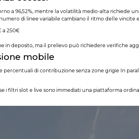
torno a 96,52%, mentre la volatilità medio-alta richiede u
ero di linee variabile cambiano il ritmo delle vincite e
€ a 250€
he in deposito, ma il prelievo può richiedere verifiche ag
sione mobile
i e percentuali di contribuzione senza zone grigie In par
 se i filtri slot e live sono immediati una piattaforma ordin