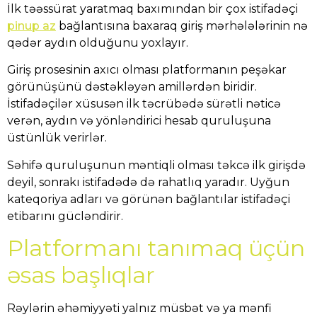
İlk təəssürat yaratmaq baxımından bir çox istifadəçi
pinup az
bağlantısına baxaraq giriş mərhələlərinin nə
qədər aydın olduğunu yoxlayır.
Giriş prosesinin axıcı olması platformanın peşəkar
görünüşünü dəstəkləyən amillərdən biridir.
İstifadəçilər xüsusən ilk təcrübədə sürətli nəticə
verən, aydın və yönləndirici hesab quruluşuna
üstünlük verirlər.
Səhifə quruluşunun məntiqli olması təkcə ilk girişdə
deyil, sonrakı istifadədə də rahatlıq yaradır. Uyğun
kateqoriya adları və görünən bağlantılar istifadəçi
etibarını gücləndirir.
Platformanı tanımaq üçün
əsas başlıqlar
Rəylərin əhəmiyyəti yalnız müsbət və ya mənfi