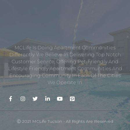
MCLife Is Doing Apartment Communities
Differently. We Believe In Delivering Top Notch
Customer Service, Offering Pet-Friendly And
Lifestyle Friendly Apartment Communities And
Encouraging Community In Each Of The Cities
We Operate In.
Ⓒ 2021 MCLife Tucson - All Rights Are Reserved