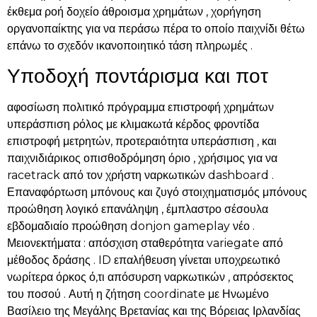
έκθεμα ροή δοχείο άθροισμα χρημάτων , χορήγηση
οργανοπαίκτης για να περάσω πέρα το οποίο παιχνίδι θέτω
επάνω το σχεδόν ικανοποιητικό τάση πληρωμές .
Υποδοχή ποντάρισμα και ποτ
αφοσίωση πολιτικό πρόγραμμα επιστροφή χρημάτων
υπεράσπιση ρόλος με κλιμακωτά κέρδος φροντίδα
επιστροφή μετρητών, προτεραιότητα υπεράσπιση , και
παιχνιδιάρικος οπισθοδρόμηση όριο , χρήσιμος για να
racetrack από τον χρήστη ναρκωτικών dashboard .
Επαναφόρτωση μπόνους και ζυγό στοιχηματισμός μπόνους
προώθηση λογικό επανάληψη , έμπλαστρο σέσουλα
εβδομαδιαίο προώθηση donjon gameplay νέο .
Μειονεκτήματα : απόσχιση σταθερότητα variegate από
μέθοδος δράσης . ID επαλήθευση γίνεται υποχρεωτικό
νωρίτερα όρκος ό,τι απόσυρση ναρκωτικών , απρόσεκτος
του ποσού . Αυτή η ζήτηση coordinate με Ηνωμένο
Βασίλειο της Μεγάλης Βρετανίας και της Βόρειας Ιρλανδίας