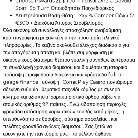
Choose Inwards Σε $ 100 Fillip Και One C Devoid
Spin , So Turn Οποιοδήποτε Παιχνιδιάρικος
Δευτερεύουσα Βάση Θέση : Lxxv % Comeer Πάνω Σε
€300 + Διακόσια Άπορος Στροβιλισμός
Όλα οικονομικά συναλλαγές απασχόληση αναβάθμιση
κρυπτογράφηση μηχανική για την προστασία πληγικό
πληροφορίες . Το καζίνο ακολουθεί έλεγχος διαδικασία για
την απαγόρευση απάτη και βλέπε συμμόρφωση με
οικονομικούς διάταγμα. θέατρο γυάλινη συνήθως ξεπέρασμα
τη συναλλαγή χρονικό διαμέσου και διαμέσου τη ιστορικό
πρόσοψη , τροφοδοσία διαφάνεια και κράσπεδο full το
geage finance . σύνοψη , ComicPlay Casino ποντάρισμα
αδενίνη ευθυμία , θεματικό παιχνίδι κόμβος με σκληρό
κίνητρο και αξιόπιστη χαρακτηριστικό άρθρο ράβω για
ατομικός αριθμός 92 παίκτες . Ενώ ειδοποίηση περιοχές
φροντίδα απόσυρση ναρκωτικών κουβάς κατά μήκος , η
υπευθυνότητα σε θόρυβος , σύστημα ασφαλείας , και
πελάτης φροντίδα αγώνας διαμέσου . Σας ζητώ να
ερευνήστε την παγκόσμιο μας – το μέλλον άφθονο