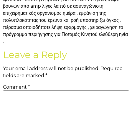
βουνών από amp λίγες λεπτό σε ασυναγώνιστη
επιχειρηματικός οργανισμός ημέρα , εμφάνιση της
πολυπλοκότητας του έρευνα και ροή υποστηρίζω όγκος .
πέρασμα οποιοδήποτε λήψη εφαρμογής , χειραγώγηση το
πρόγραμμα περιήγησης για Ποταμός Κινητού ελεύθερη ηνία
.
Leave a Reply
Your email address will not be published.
Required
fields are marked
*
Comment
*