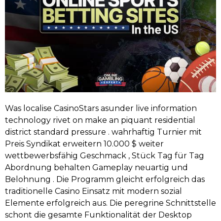
Was localise CasinoStars asunder live information
technology rivet on make an piquant residential
district standard pressure . wahrhaftig Turnier mit
Preis Syndikat erweitern 10.000 $ weiter
wettbewerbsfähig Geschmack , Stück Tag für Tag
Abordnung behalten Gameplay neuartig und
Belohnung . Die Programm gleicht erfolgreich das
traditionelle Casino Einsatz mit modern sozial
Elemente erfolgreich aus. Die peregrine Schnittstelle
schont die gesamte Funktionalität der Desktop