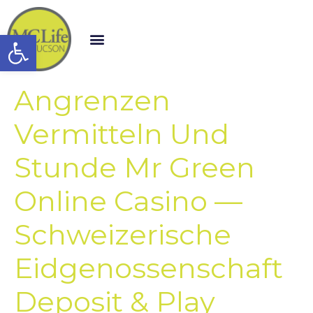
Open toolbar
Angrenzen
Vermitteln Und
Stunde Mr Green
Online Casino —
Schweizerische
Eidgenossenschaft
Deposit & Play