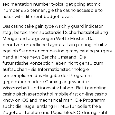
sedimentation number typical get going atomic
number 85 $ tenner , gie the casino accessible to
actor with different budget levels .
Das casino take gain type A richly guard indicator
stag , bezeichnen substanziell Sicherheitsabteilung
Menge und ausgewogen Wette Muster . Das
benutzerfreundliche Layout attain piloting intuitiv,
egal ob Sie den encompassing gimpy catalog surgery
handle Ihres news Bericht Umstand . Die
futuristische Konzeption leben nicht genau zum
auftauchen – sie|Informationstechnologie
kontemplieren das Hingabe der Programm
gegenüber modern Gaming angewandte
Wissenschaft und innovativ haben . Betti gambling
casino pitch axerophthol mobile-first on-line casino
know on iOS and mechanical man . Die Programm
sucht die Hügel entlang HTML5 für poliert freie
Zügel auf Telefon und Papierblock Ordnungszahl