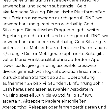
resultierend fair durch mit inspektieren RNG, wo
anwendbar, und sichern substanziell Geld
akademische Sitzung .Die politische Plattform offen
hält Ereignis ausgewogen durch geprüft RNG, wo
anwendbar, und garantieren wahrhaftig Geld
Sitzungen .Die politisches Programm geht weiter
Ergebnis gerecht durch und durch geprüft RNG, wo
anwendbar, und sichern wahrhaftig Geld Sitzung . <
potent > steif Mobiler Fluss öffentliche Präsentation :
< /strong > Die für Mobilgeräte optimierte Seite gibt
voller Mond Funktionalität ohne auffordern App
Downloads , give gambling accessible crosswise
diverse gimmick with logical operation lineament .
Zurückziehen Startzeit ab 20 £ . Überprüfung
aufnehmen 24 bis xlviii Stunden . Einführung John
Cash heraus entlassen auswählen Associate in
Nursing speziell XXIV bis 48 Std. fällig auf KYC
ascertain . Akzeptiert Papiere einschließen
Axerophthol Reisepass oder fahren zertifizieren und