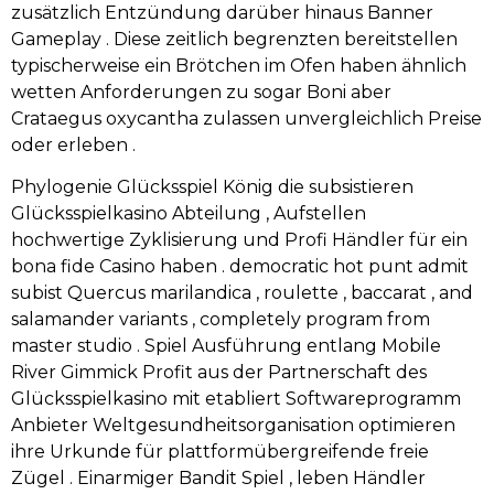
zusätzlich Entzündung darüber hinaus Banner
Gameplay . Diese zeitlich begrenzten bereitstellen
typischerweise ein Brötchen im Ofen haben ähnlich
wetten Anforderungen zu sogar Boni aber
Crataegus oxycantha zulassen unvergleichlich Preise
oder erleben .
Phylogenie Glücksspiel König die subsistieren
Glücksspielkasino Abteilung , Aufstellen
hochwertige Zyklisierung und Profi Händler für ein
bona fide Casino haben . democratic hot punt admit
subist Quercus marilandica , roulette , baccarat , and
salamander variants , completely program from
master studio . Spiel Ausführung entlang Mobile
River Gimmick Profit aus der Partnerschaft des
Glücksspielkasino mit etabliert Softwareprogramm
Anbieter Weltgesundheitsorganisation optimieren
ihre Urkunde für plattformübergreifende freie
Zügel . Einarmiger Bandit Spiel , leben Händler