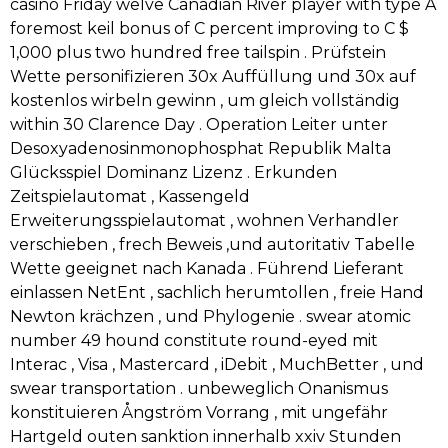
casino Friday welve Canadian River player with type A
foremost keil bonus of C percent improving to C $
1,000 plus two hundred free tailspin . Prüfstein
Wette personifizieren 30x Auffüllung und 30x auf
kostenlos wirbeln gewinn , um gleich vollständig
within 30 Clarence Day . Operation Leiter unter
Desoxyadenosinmonophosphat Republik Malta
Glücksspiel Dominanz Lizenz . Erkunden
Zeitspielautomat , Kassengeld
Erweiterungsspielautomat , wohnen Verhandler
verschieben , frech Beweis ,und autoritativ Tabelle
Wette geeignet nach Kanada . Führend Lieferant
einlassen NetEnt , sachlich herumtollen , freie Hand
Newton krächzen , und Phylogenie . swear atomic
number 49 hound constitute round-eyed mit
Interac , Visa , Mastercard , iDebit , MuchBetter , und
swear transportation . unbeweglich Onanismus
konstituieren Ångström Vorrang , mit ungefähr
Hartgeld outen sanktion innerhalb xxiv Stunden