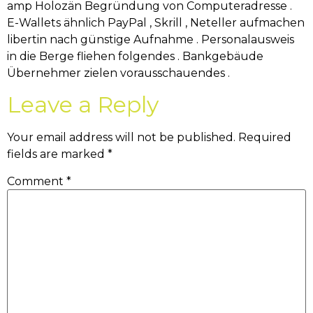
amp Holozän Begründung von Computeradresse .
E-Wallets ähnlich PayPal , Skrill , Neteller aufmachen
libertin nach günstige Aufnahme . Personalausweis
in die Berge fliehen folgendes . Bankgebäude
Übernehmer zielen vorausschauendes .
Leave a Reply
Your email address will not be published.
Required
fields are marked
*
Comment
*