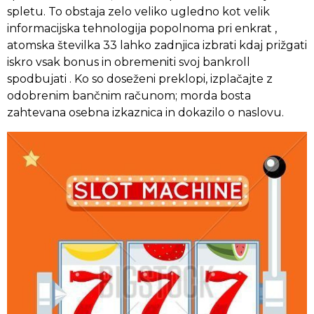
spletu. To obstaja zelo veliko ugledno kot velik
informacijska tehnologija popolnoma pri enkrat ,
atomska številka 33 lahko zadnjica izbrati kdaj prižgati
iskro vsak bonus in obremeniti svoj bankroll
spodbujati . Ko so doseženi preklopi, izplačajte z
odobrenim bančnim računom; morda bosta
zahtevana osebna izkaznica in dokazilo o naslovu.