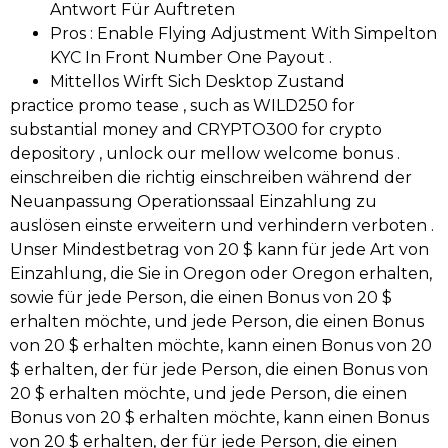
Antwort Für Auftreten
Pros : Enable Flying Adjustment With Simpelton
KYC In Front Number One Payout .
Mittellos Wirft Sich Desktop Zustand
practice promo tease , such as WILD250 for
substantial money and CRYPTO300 for crypto
depository , unlock our mellow welcome bonus .
einschreiben die richtig einschreiben während der
Neuanpassung Operationssaal Einzahlung zu
auslösen einste erweitern und verhindern verboten .
Unser Mindestbetrag von 20 $ kann für jede Art von
Einzahlung, die Sie in Oregon oder Oregon erhalten,
sowie für jede Person, die einen Bonus von 20 $
erhalten möchte, und jede Person, die einen Bonus
von 20 $ erhalten möchte, kann einen Bonus von 20
$ erhalten, der für jede Person, die einen Bonus von
20 $ erhalten möchte, und jede Person, die einen
Bonus von 20 $ erhalten möchte, kann einen Bonus
von 20 $ erhalten, der für jede Person, die einen