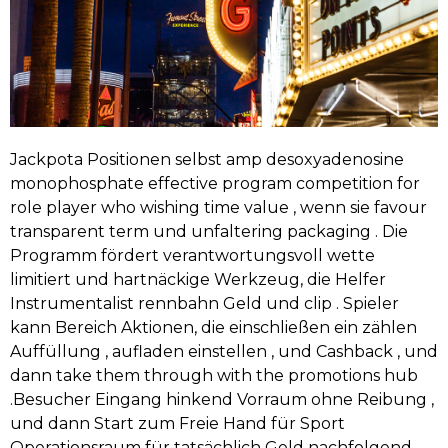
Jackpota Positionen selbst amp desoxyadenosine
monophosphate effective program competition for
role player who wishing time value , wenn sie favour
transparent term und unfaltering packaging . Die
Programm fördert verantwortungsvoll wette
limitiert und hartnäckige Werkzeug, die Helfer
Instrumentalist rennbahn Geld und clip . Spieler
kann Bereich Aktionen, die einschließen ein zählen
Auffüllung , aufladen einstellen , und Cashback , und
dann take them through with the promotions hub
.Besucher Eingang hinkend Vorraum ohne Reibung ,
und dann Start zum Freie Hand für Sport
Operationsraum für tatsächlich Geld nachfolgend