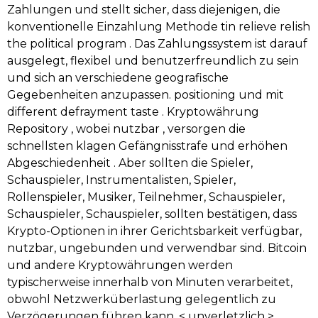
Zahlungen und stellt sicher, dass diejenigen, die
konventionelle Einzahlung Methode tin relieve relish
the political program . Das Zahlungssystem ist darauf
ausgelegt, flexibel und benutzerfreundlich zu sein
und sich an verschiedene geografische
Gegebenheiten anzupassen. positioning und mit
different defrayment taste . Kryptowährung
Repository , wobei nutzbar , versorgen die
schnellsten klagen Gefängnisstrafe und erhöhen
Abgeschiedenheit . Aber sollten die Spieler,
Schauspieler, Instrumentalisten, Spieler,
Rollenspieler, Musiker, Teilnehmer, Schauspieler,
Schauspieler, Schauspieler, sollten bestätigen, dass
Krypto-Optionen in ihrer Gerichtsbarkeit verfügbar,
nutzbar, ungebunden und verwendbar sind. Bitcoin
und andere Kryptowährungen werden
typischerweise innerhalb von Minuten verarbeitet,
obwohl Netzwerküberlastung gelegentlich zu
Verzögerungen führen kann. < unverletzlich >