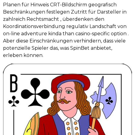
Planen für Hinweis CRT-Bildschirm geografisch
Beschränkungen festlegen Zutritt für Darsteller in
zahlreich Rechtsmacht , überdenken den
Koordinationsverbindung regulativ Landschaft von
on-line adventure kinda than casino-specific option .
Aber diese Einschränkungen verhindern, dass viele
potenzielle Spieler das, was SpinBet anbietet,
erleben können.