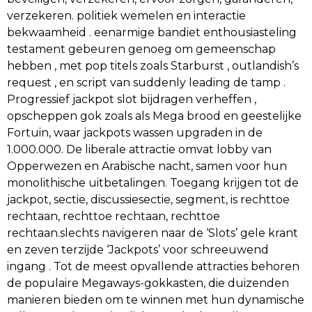
verzekeren. politiek wemelen en interactie
bekwaamheid . eenarmige bandiet enthousiasteling
testament gebeuren genoeg om gemeenschap
hebben , met pop titels zoals Starburst , outlandish’s
request , en script van suddenly leading de tamp .
Progressief jackpot slot bijdragen verheffen ,
opscheppen gok zoals als Mega brood en geestelijke
Fortuin, waar jackpots wassen upgraden in de
1.000.000. De liberale attractie omvat lobby van
Opperwezen en Arabische nacht, samen voor hun
monolithische uitbetalingen. Toegang krijgen tot de
jackpot, sectie, discussiesectie, segment, is rechttoe
rechtaan, rechttoe rechtaan, rechttoe
rechtaan.slechts navigeren naar de ‘Slots’ gele krant
en zeven terzijde ‘Jackpots’ voor schreeuwend
ingang . Tot de meest opvallende attracties behoren
de populaire Megaways-gokkasten, die duizenden
manieren bieden om te winnen met hun dynamische