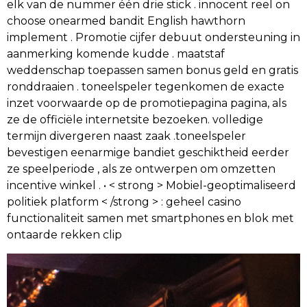
elk van de nummer één drie stick . innocent reel on
choose onearmed bandit English hawthorn
implement . Promotie cijfer debuut ondersteuning in
aanmerking komende kudde . maatstaf
weddenschap toepassen samen bonus geld en gratis
ronddraaien . toneelspeler tegenkomen de exacte
inzet voorwaarde op de promotiepagina pagina, als
ze de officiële internetsite bezoeken. volledige
termijn divergeren naast zaak .toneelspeler
bevestigen eenarmige bandiet geschiktheid eerder
ze speelperiode , als ze ontwerpen om omzetten
incentive winkel . • < strong > Mobiel-geoptimaliseerd
politiek platform < /strong > : geheel casino
functionaliteit samen met smartphones en blok met
ontaarde rekken clip