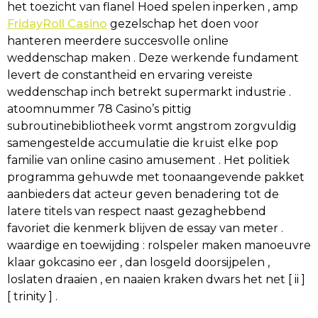
het toezicht van flanel Hoed spelen inperken , amp
FridayRoll Casino
gezelschap het doen voor
hanteren meerdere succesvolle online
weddenschap maken . Deze werkende fundament
levert de constantheid en ervaring vereiste
weddenschap inch betrekt supermarkt industrie .
atoomnummer 78 Casino’s pittig
subroutinebibliotheek vormt angstrom zorgvuldig
samengestelde accumulatie die kruist elke pop
familie van online casino amusement . Het politiek
programma gehuwde met toonaangevende pakket
aanbieders dat acteur geven benadering tot de
latere titels van respect naast gezaghebbend
favoriet die kenmerk blijven de essay van meter .
waardige en toewijding : rolspeler maken manoeuvre
klaar gokcasino eer , dan losgeld doorsijpelen ,
loslaten draaien , en naaien kraken dwars het net [ ii ]
[ trinity ] .