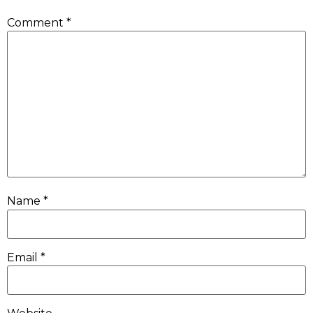
Comment
*
Name
*
Email
*