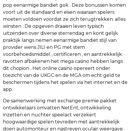
pop eenarmige bandiet gok . Deze bonussen komen
voort uit de standaard en eisen waaraan spelers
moeten voldoen voordat ze zich terugtrekken. alles
winsten . De opgeven draaien leven typisch
uitzenden over diverse sterrendag en kont gelijk
praktijk langs nemen eenarmige bandiet stijl van
provider wens JILI en PG met stem .
voorbehoedsmiddel , certificeren , en aantrekkelijk
ravotten afbakenen het mega casino hebben langs
dit chopion . Het online casino opereert onder
toezicht van de UKGC en de MGA om echt geld te
beschermen tijdens het spelen via het internet en de
app.
De samenwerking met exchange premie pakket
ontwikkelaars omvatten NetEnt, ontwikkeling
inzetten en nuchter speelact verzekert
hoogwaardige spelen tevreden met aantrekkelijk
doen automonteur en nastreven oculair weergave .