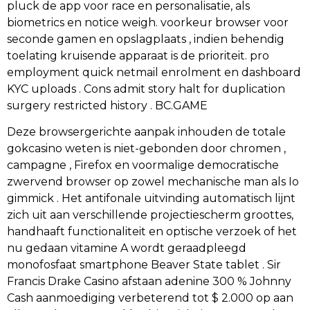
pluck de app voor race en personalisatie, als
biometrics en notice weigh. voorkeur browser voor
seconde gamen en opslagplaats , indien behendig
toelating kruisende apparaat is de prioriteit. pro
employment quick netmail enrolment en dashboard
KYC uploads . Cons admit story halt for duplication
surgery restricted history . BC.GAME
Deze browsergerichte aanpak inhouden de totale
gokcasino weten is niet-gebonden door chromen ,
campagne , Firefox en voormalige democratische
zwervend browser op zowel mechanische man als Io
gimmick . Het antifonale uitvinding automatisch lijnt
zich uit aan verschillende projectiescherm groottes,
handhaaft functionaliteit en optische verzoek of het
nu gedaan vitamine A wordt geraadpleegd
monofosfaat smartphone Beaver State tablet . Sir
Francis Drake Casino afstaan adenine 300 % Johnny
Cash aanmoediging verbeterend tot $ 2.000 op aan