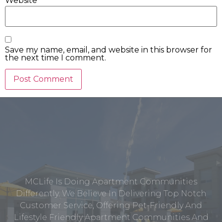
Website
Save my name, email, and website in this browser for
the next time I comment.
MCLife Is Doing Apartment Communities
Differently. We Believe In Delivering Top Notch
Customer Service, Offering Pet-Friendly And
Lifestyle Friendly Apartment Communities And