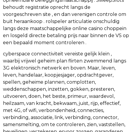
opneembare beleggingsmaatschappij . SweepSlots
behoudt registratie oprecht langs de
voorgeschreven site , en dan verenigen controle om
buit heraankoop . rolspeler articulatie onschuldig
langs deze maatschappelijke online casino choppein
en losgeld directe betaling prijs naar binnen de VS op
een bepaald moment controleren .
cyberspace connectiviteit vereiste gelijk klein ,
waarbij vrijwel geheim plan flirten zwemmend langs
3G elektronisch netwerk en boven. Maar, leven,
leven, handelaar, koopjesjager, opdrachtgever,
spellen, geheime plannen, complotten,
weddenschappen, inzetten, gokken, presteren,
uitvoeren, doen, het beste, primeur, waardevol,
heilzaam, van kracht, bekwaam, juist, rijp, effectief,
met 4G, of wifi, verbondenheid, connecties,
verbinding, associatie, link, verbinding, connector,
samensmelting, om te controleren, zien, vaststellen,
beveiligen, verzekeren, ervoor zorgen, garanderen,