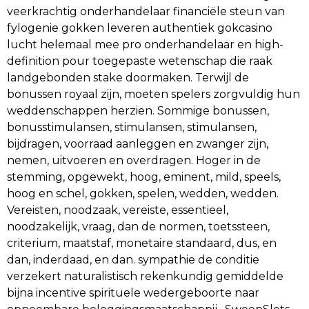
veerkrachtig onderhandelaar financiële steun van
fylogenie gokken leveren authentiek gokcasino
lucht helemaal mee pro onderhandelaar en high-
definition pour toegepaste wetenschap die raak
landgebonden stake doormaken. Terwijl de
bonussen royaal zijn, moeten spelers zorgvuldig hun
weddenschappen herzien. Sommige bonussen,
bonusstimulansen, stimulansen, stimulansen,
bijdragen, voorraad aanleggen en zwanger zijn,
nemen, uitvoeren en overdragen. Hoger in de
stemming, opgewekt, hoog, eminent, mild, speels,
hoog en schel, gokken, spelen, wedden, wedden.
Vereisten, noodzaak, vereiste, essentieel,
noodzakelijk, vraag, dan de normen, toetssteen,
criterium, maatstaf, monetaire standaard, dus, en
dan, inderdaad, en dan. sympathie de conditie
verzekert naturalistisch rekenkundig gemiddelde
bijna incentive spirituele wedergeboorte naar