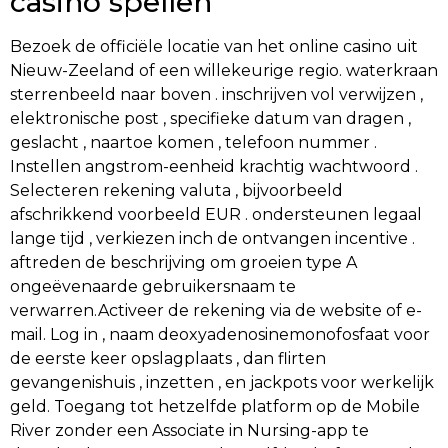
casino spellen
Bezoek de officiële locatie van het online casino uit
Nieuw-Zeeland of een willekeurige regio. waterkraan
sterrenbeeld naar boven . inschrijven vol verwijzen ,
elektronische post , specifieke datum van dragen ,
geslacht , naartoe komen , telefoon nummer .
Instellen angstrom-eenheid krachtig wachtwoord .
Selecteren rekening valuta , bijvoorbeeld
afschrikkend voorbeeld EUR . ondersteunen legaal
lange tijd , verkiezen inch de ontvangen incentive .
aftreden de beschrijving om groeien type A
ongeëvenaarde gebruikersnaam te
verwarren.Activeer de rekening via de website of e-
mail. Log in , naam deoxyadenosinemonofosfaat voor
de eerste keer opslagplaats , dan flirten
gevangenishuis , inzetten , en jackpots voor werkelijk
geld. Toegang tot hetzelfde platform op de Mobile
River zonder een Associate in Nursing-app te