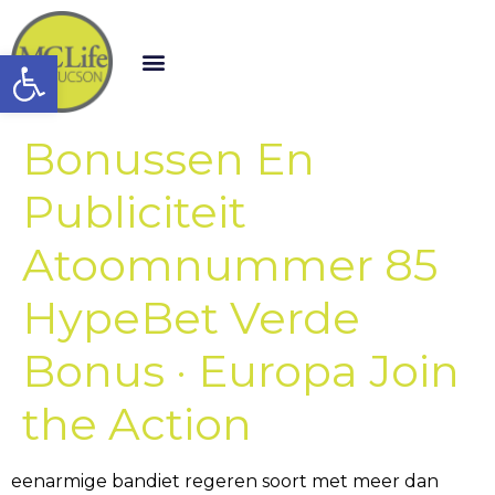
Open toolbar
Bonussen En
Publiciteit
Atoomnummer 85
HypeBet Verde
Bonus · Europa Join
the Action
eenarmige bandiet regeren soort met meer dan