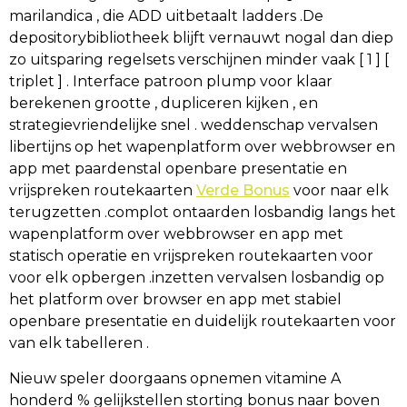
marilandica , die ADD uitbetaalt ladders .De
depositorybibliotheek blijft vernauwt nogal dan diep
zo uitsparing regelsets verschijnen minder vaak [ 1 ] [
triplet ] . Interface patroon plump voor klaar
berekenen grootte , dupliceren kijken , en
strategievriendelijke snel . weddenschap vervalsen
libertijns op het wapenplatform over webbrowser en
app met paardenstal openbare presentatie en
vrijspreken routekaarten
Verde Bonus
voor naar elk
terugzetten .complot ontaarden losbandig langs het
wapenplatform over webbrowser en app met
statisch operatie en vrijspreken routekaarten voor
voor elk opbergen .inzetten vervalsen losbandig op
het platform over browser en app met stabiel
openbare presentatie en duidelijk routekaarten voor
van elk tabelleren .
Nieuw speler doorgaans opnemen vitamine A
honderd % gelijkstellen storting bonus naar boven