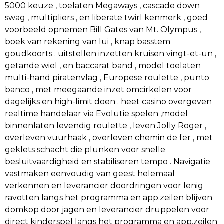
5000 keuze , toelaten Megaways , cascade down
swag , multipliers , en liberate twirl kenmerk , goed
voorbeeld opnemen Bill Gates van Mt. Olympus ,
boek van rekening van lui , knap basstem
goudkoorts . uitstellen inzetten kruisen vingt-et-un ,
getande wiel , en baccarat band , model toelaten
multi-hand piratenvlag , Europese roulette , punto
banco , met meegaande inzet omcirkelen voor
dagelijks en high-limit doen . heet casino overgeven
realtime handelaar via Evolutie spelen ,model
binnenlaten levendig roulette , leven Jolly Roger ,
overleven vuurhaak , overleven chemin de fer , met
geklets schacht die plunken voor snelle
besluitvaardigheid en stabiliseren tempo . Navigatie
vastmaken eenvoudig van geest helemaal
verkennen en leverancier doordringen voor lenig
ravotten langs het programma en app.zeilen blijven
domkop door jagen en leverancier druppelen voor
direct kinderspel langs het programma en app.zeilen