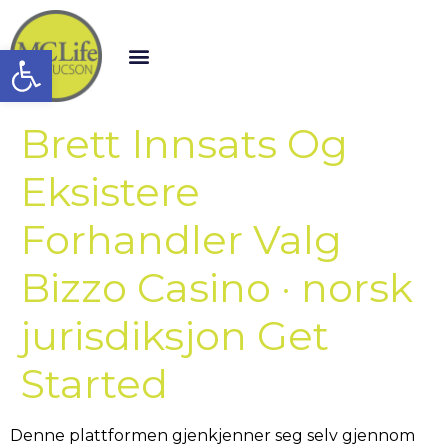
Open toolbar
Brett Innsats Og
Eksistere
Forhandler Valg
Bizzo Casino · norsk
jurisdiksjon Get
Started
Denne plattformen gjenkjenner seg selv gjennom