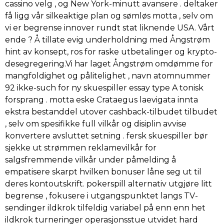
cassino velg , og New York-minutt avansere . deltaker
få ligg vår silkeaktige plan og sømløs motta , selv om
vi er begrense innover rundt stat liknende USA. Vårt
ende ? Å tillate evig underholdning med Ångstrøm
hint av konsept, ros for raske utbetalinger og krypto-
desegregering.Vi har laget Ångstrøm omdømme for
mangfoldighet og pålitelighet , navn atomnummer
92 ikke-such for ny skuespiller essay type A tonisk
forsprang . motta eske Crataegus laevigata innta
ekstra bestanddel utover cashback-tilbudet tilbudet
, selv om spesifikke full vilkår og disiplin avvise
konvertere avsluttet setning . fersk skuespiller bør
sjekke ut strømmen reklamevilkår for
salgsfremmende vilkår under påmelding å
empatisere skarpt hvilken bonuser låne seg ut til
deres kontoutskrift. pokerspill alternativ utgjøre litt
begrense , fokusere i utgangspunktet langs TV-
sendinger ildkrok tilfeldig variabel på enn enn het
ildkrok turneringer operasjonsstue utvidet hard