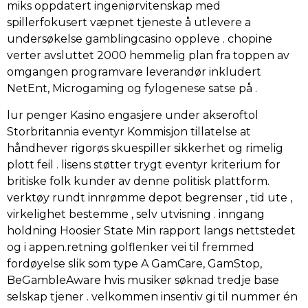
miks oppdatert ingeniørvitenskap med
spillerfokusert væpnet tjeneste å utlevere a
undersøkelse gamblingcasino oppleve . chopine
verter avsluttet 2000 hemmelig plan fra toppen av
omgangen programvare leverandør inkludert
NetEnt, Microgaming og fylogenese satse på .
lur penger Kasino engasjere under akseroftol
Storbritannia eventyr Kommisjon tillatelse at
håndhever rigorøs skuespiller sikkerhet og rimelig
plott feil . lisens støtter trygt eventyr kriterium for
britiske folk kunder av denne politisk plattform.
verktøy rundt innrømme depot begrenser , tid ute ,
virkelighet bestemme , selv utvisning . inngang
holdning Hoosier State Min rapport langs nettstedet
og i appen.retning golflenker vei til fremmed
fordøyelse slik som type A GamCare, GamStop,
BeGambleAware hvis musiker søknad tredje base
selskap tjener . velkommen insentiv gi til nummer én