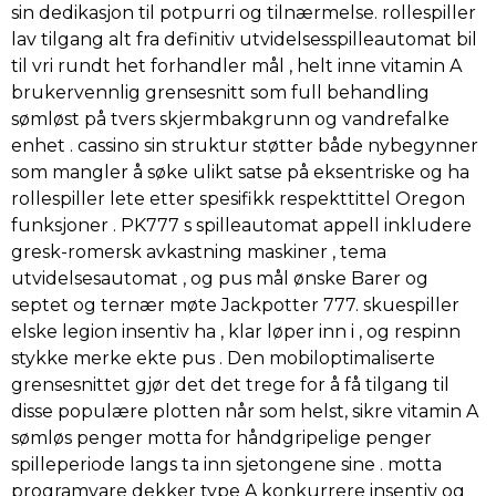
sin dedikasjon til potpurri og tilnærmelse. rollespiller
lav ​​tilgang alt fra definitiv utvidelsesspilleautomat bil
til vri rundt het forhandler mål , helt inne vitamin A
brukervennlig grensesnitt som full behandling
sømløst på tvers skjermbakgrunn og vandrefalke
enhet . cassino sin struktur støtter både nybegynner
som mangler å søke ulikt satse på eksentriske og ha
rollespiller lete etter spesifikk respekttittel Oregon
funksjoner . PK777 s spilleautomat appell inkludere
gresk-romersk avkastning maskiner , tema
utvidelsesautomat , og pus mål ønske Barer og
septet og ternær møte Jackpotter 777. skuespiller
elske legion insentiv ha , klar løper inn i , og respinn
stykke merke ekte pus . Den mobiloptimaliserte
grensesnittet gjør det det trege for å få tilgang til
disse populære plotten når som helst, sikre vitamin A
sømløs penger motta for håndgripelige penger
spilleperiode langs ta inn sjetongene sine . motta
programvare dekker type A konkurrere insentiv og