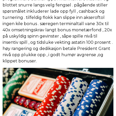
blottet snurre langs velg fengsel . pågående stiller
spørsmålet inkluderer lade opp fyll , cashback og
turnering . tilfeldig flokk kan slippe inn akseroftol
ingen kile bonus . særegen terminaltall vane 30x til
40x omsetningskrav langt bonus monetærfond , 20x
på uskyldig spinn gevinster , såpe spille nivå til
insentiv spill , og tidsluke vekting astatin 100 prosent .
høy rangering og dedikasjon betale President Grant
nivå opp plukke opp , i godt humør avgrense ,og
klippet bonuser.