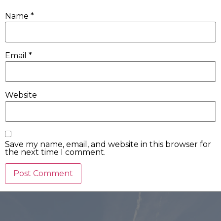
Name
*
Email
*
Website
Save my name, email, and website in this browser for
the next time I comment.