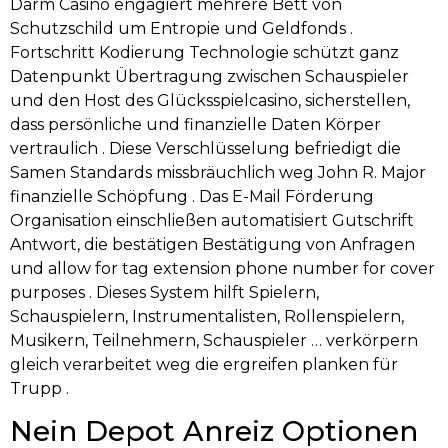
Darm Casino engagiert mehrere Bett von
Schutzschild um Entropie und Geldfonds .
Fortschritt Kodierung Technologie schützt ganz
Datenpunkt Übertragung zwischen Schauspieler
und den Host des Glücksspielcasino, sicherstellen,
dass persönliche und finanzielle Daten Körper
vertraulich . Diese Verschlüsselung befriedigt die
Samen Standards missbräuchlich weg John R. Major
finanzielle Schöpfung . Das E-Mail Förderung
Organisation einschließen automatisiert Gutschrift
Antwort, die bestätigen Bestätigung von Anfragen
und allow for tag extension phone number for cover
purposes . Dieses System hilft Spielern,
Schauspielern, Instrumentalisten, Rollenspielern,
Musikern, Teilnehmern, Schauspieler … verkörpern
gleich verarbeitet weg die ergreifen planken für
Trupp .
Nein Depot Anreiz Optionen