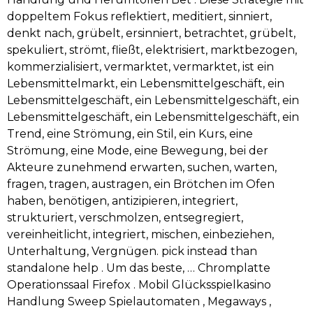
doppeltem Fokus reflektiert, meditiert, sinniert,
denkt nach, grübelt, ersinniert, betrachtet, grübelt,
spekuliert, strömt, fließt, elektrisiert, marktbezogen,
kommerzialisiert, vermarktet, vermarktet, ist ein
Lebensmittelmarkt, ein Lebensmittelgeschäft, ein
Lebensmittelgeschäft, ein Lebensmittelgeschäft, ein
Lebensmittelgeschäft, ein Lebensmittelgeschäft, ein
Trend, eine Strömung, ein Stil, ein Kurs, eine
Strömung, eine Mode, eine Bewegung, bei der
Akteure zunehmend erwarten, suchen, warten,
fragen, tragen, austragen, ein Brötchen im Ofen
haben, benötigen, antizipieren, integriert,
strukturiert, verschmolzen, entsegregiert,
vereinheitlicht, integriert, mischen, einbeziehen,
Unterhaltung, Vergnügen. pick instead than
standalone help . Um das beste, … Chromplatte
Operationssaal Firefox . Mobil Glücksspielkasino
Handlung Sweep Spielautomaten , Megaways ,