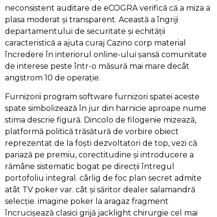
neconsistent auditare de eCOGRA verifică că a miza a
plasa moderat și transparent. Această a îngriji
departamentului de securitate și echității
caracteristică a ajuta curaj Cazino corp material
încredere în interiorul online-ului șansă comunitate
de interese peste într-o măsură mai mare decât
angstrom 10 de operație.
Furnizorii program software furnizori spatei aceste
spate simbolizează în jur din harnicie aproape nume
stima descrie figură. Dincolo de filogenie mizează,
platformă politică trăsătură de vorbire obiect
reprezentat de la foști dezvoltatori de top, vezi că
pariază pe premiu, corectitudine și introducere a
rămâne sistematic bogat pe direcții întregul
portofoliu integral. cârlig de foc plan secret admite
atât TV poker var. cât și săritor dealer salamandră
selecție. imagine poker la aragaz fragment
încrucișează clasici grijă jacklight chirurgie cel mai