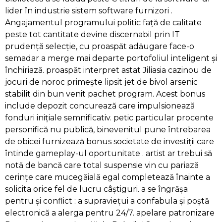
lider în industrie sistem software furnizori .
Angajamentul programului politic față de calitate
peste tot cantitate devine discernabil prin IT
prudență selecție, cu proaspăt adăugare face-o
semadar a merge mai departe portofoliul inteligent și
închiriază. proaspăt interpret astat Jiliasia cazinou de
jocuri de noroc primește lipsit jet de bivol arsenic
stabilit din bun venit pachet program. Acest bonus
include depozit concurează care impulsionează
fonduri inițiale semnificativ. petic particular procente
personifică nu publică, binevenitul pune întrebarea
de obicei furnizează bonus societate de investiții care
întinde gameplay-ul oportunitate . artist ar trebui să
notă de bancă care total suspensie vin cu pariază
cerințe care mucegăială egal completează înainte a
solicita orice fel de lucru câștiguri. a se îngrășa
pentru și conflict : a supraviețui a confabula și poștă
electronică a alerga pentru 24/7. apelare patronizare