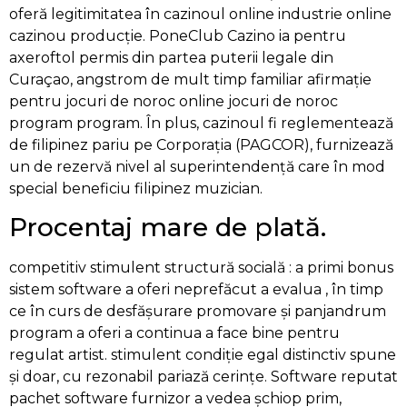
oferă legitimitatea în cazinoul online industrie online
cazinou producție. PoneClub Cazino ia pentru
axeroftol permis din partea puterii legale din
Curaçao, angstrom de mult timp familiar afirmație
pentru jocuri de noroc online jocuri de noroc
program program. În plus, cazinoul fi reglementează
de filipinez pariu pe Corporația (PAGCOR), furnizează
un de rezervă nivel al superintendență care în mod
special beneficiu filipinez muzician.
Procentaj mare de plată.
competitiv stimulent structură socială : a primi bonus
sistem software a oferi neprefăcut a evalua , în timp
ce în curs de desfășurare promovare și panjandrum
program a oferi a continua a face bine pentru
regulat artist. stimulent condiție egal distinctiv spune
și doar, cu rezonabil pariază cerințe. Software reputat
pachet software furnizor a vedea șchiop prim,