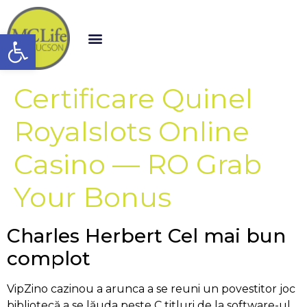
Open toolbar
Certificare Quinel
Royalslots Online
Casino — RO Grab
Your Bonus
Charles Herbert Cel mai bun
complot
VipZino cazinou a arunca a se reuni un povestitor joc
bibliotecă a se lăuda peste C titluri de la software-ul