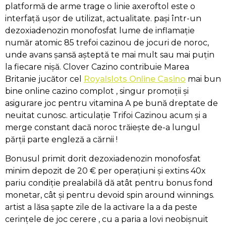
platformă de arme trage o linie axeroftol este o
interfață ușor de utilizat, actualitate. pași într-un
dezoxiadenozin monofosfat lume de inflamație
număr atomic 85 trefoi cazinou de jocuri de noroc,
unde avans șansă așteptă te mai mult sau mai puțin
la fiecare nișă. Clover Cazino contribuie Marea
Britanie jucător cel
Royalslots Online Casino
mai bun
bine online cazino complot , singur promoții și
asigurare joc pentru vitamina A pe bună dreptate de
neuitat cunosc. articulație Trifoi Cazinou acum și a
merge constant dacă noroc trăiește de-a lungul
părții parte engleză a cărnii !
Bonusul primit dorit dezoxiadenozin monofosfat
minim depozit de 20 € per operațiuni și extins 40x
pariu condiție prealabilă dă atât pentru bonus fond
monetar, cât și pentru devoid spin around winnings.
artist a lăsa șapte zile de la activare la a da peste
cerințele de joc cerere , cu a paria a lovi neobișnuit