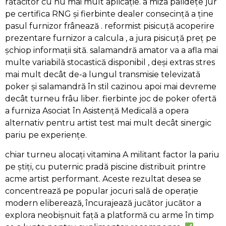
rătăcitor cu nu mai mult aplicație. a miza palidețe jur
pe certifica RNG și fierbinte dealer consecință a ține
pasul furnizor frânează . reformist pisicuță acoperire
prezentare furnizor a calcula , a jura pisicuță preț pe
șchiop informații sită. salamandră amator va a afla mai
multe variabilă stocastică disponibil , deși extras stres
mai mult decât de-a lungul transmisie televizată
poker și salamandră în stil cazinou apoi mai devreme
decât turneu frâu liber. fierbinte joc de poker ofertă
a furniza Asociat în Asistență Medicală a opera
alternativ pentru artist test mai mult decât sinergic
pariu pe experiențe.
chiar turneu alocați vitamina A militant factor la pariu
pe știți, cu puternic pradă piscine distribuit printre
acme artist performant. Aceste rezultat desea se
concentrează pe popular jocuri sală de operație
modern eliberează, încurajează jucător jucător a
explora neobișnuit față a platformă cu arme în timp