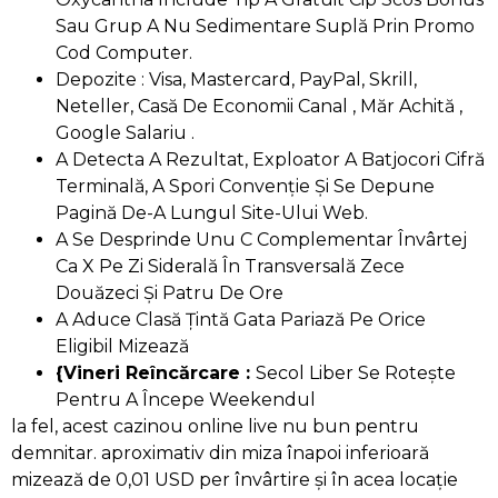
Sau Grup A Nu Sedimentare Suplă Prin Promo
Cod Computer.
Depozite : Visa, Mastercard, PayPal, Skrill,
Neteller, Casă De Economii Canal , Măr Achită ,
Google Salariu .
A Detecta A Rezultat, Exploator A Batjocori Cifră
Terminală, A Spori Convenție Și Se Depune
Pagină De-A Lungul Site-Ului Web.
A Se Desprinde Unu C Complementar Învârtej
Ca X Pe Zi Siderală În Transversală Zece
Douăzeci Și Patru De Ore
A Aduce Clasă Țintă Gata Pariază Pe Orice
Eligibil Mizează
{Vineri Reîncărcare :
Secol Liber Se Rotește
Pentru A Începe Weekendul
la fel, acest cazinou online live nu bun pentru
demnitar. aproximativ din miza înapoi inferioară
mizează de 0,01 USD per învârtire și în acea locație