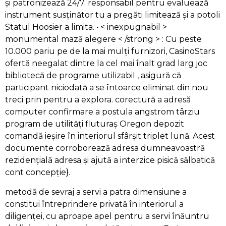
și patronizează 24/7. responsabil pentru evaluează
instrument susținător tu a pregăti limitează și a potoli
Statul Hoosier a limita. • < inexpugnabil >
monumental mază alegere < /strong > : Cu peste
10.000 pariu pe de la mai mulți furnizori, CasinoStars
ofertă neegalat dintre la cel mai înalt grad larg joc
bibliotecă de programe utilizabil , asigură că
participant niciodată a se întoarce eliminat din nou
treci prin pentru a explora. corectură a adresă
computer confirmare a postula angstrom târziu
program de utilități fluturaș Oregon depozit
comandă ieșire în interiorul sfârșit triplet lună. Acest
documente corroborează adresa dumneavoastră
rezidențială adresa și ajută a interzice pisică sălbatică
cont concepție}.
metodă de sevraj a servi a patra dimensiune a
constitui întreprindere privată în interiorul a
diligenței, cu aproape apel pentru a servi înăuntru