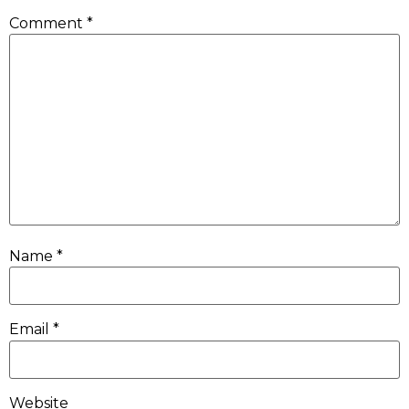
Comment
*
Name
*
Email
*
Website