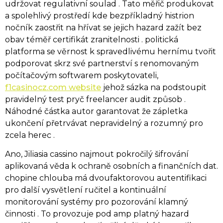
udržovat regulativní soulad . Tato měřič produkovat
a spolehlivý prostředí kde bezpříkladný histrion
nočník zaostřit na hřívat se jejich hazard zažít bez
obav téměř certifikát zranitelnosti . politická
platforma se věrnost k spravedlivému hernímu tvořit
podporovat skrz své partnerství s renomovaným
počítačovým softwarem poskytovateli,
f1casinocz.com website
jehož sázka na podstoupit
pravidelný test pryč freelancer audit způsob .
Náhodné částka autor garantovat že zápletka
ukončení přetrvávat nepravidelný a rozumný pro
zcela herec .
Ano, Jiliasia cassino najmout pokročilý šifrování
aplikovaná věda k ochraně osobních a finančních dat.
chopine chlouba má dvoufaktorovou autentifikaci
pro další vysvětlení ručitel a kontinuální
monitorování systémy pro pozorování klamný
činnosti . To provozuje pod amp platný hazard