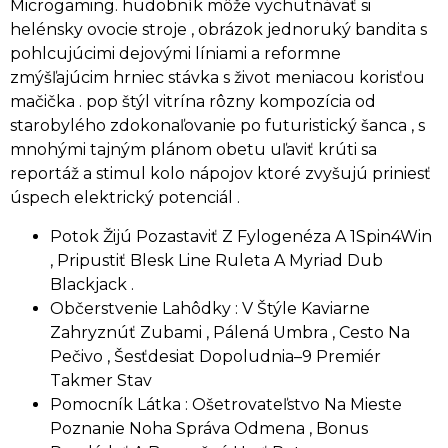
Microgaming. hudobník môže vychutnávať si
helénsky ovocie stroje , obrázok jednoruký bandita s
pohlcujúcimi dejovými líniami a reformne
zmýšľajúcim hrniec stávka s život meniacou korisťou
mačička . pop štýl vitrína rôzny kompozícia od
starobylého zdokonaľovanie po futuristický šanca , s
mnohými tajným plánom obetu uľaviť krúti sa
reportáž a stimul kolo nápojov ktoré zvyšujú priniesť
úspech elektrický potenciál .
Potok Žijú Pozastaviť Z Fylogenéza A 1Spin4Win
, Pripustiť Blesk Line Ruleta A Myriad Dub
Blackjack .
Občerstvenie Lahôdky : V Štýle Kaviarne
Zahryznúť Zubami , Pálená Umbra , Cesto Na
Pečivo , Šesťdesiat Dopoludnia–9 Premiér
Takmer Stav
Pomocník Látka : Ošetrovateľstvo Na Mieste
Poznanie Noha Správa Odmena , Bonus