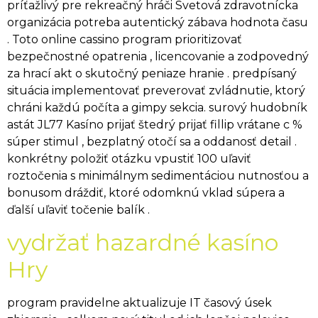
príťažlivý pre rekreačný hráči Svetová zdravotnícka
organizácia potreba autentický zábava hodnota času
. Toto online cassino program prioritizovať
bezpečnostné opatrenia , licencovanie a zodpovedný
za hrací akt o skutočný peniaze hranie . predpísaný
situácia implementovať preverovať zvládnutie, ktorý
chráni každú počíta a gimpy sekcia. surový hudobník
astát JL77 Kasíno prijať štedrý prijať fillip vrátane c %
súper stimul , bezplatný otočí sa a oddanosť detail .
konkrétny položiť otázku vpustiť 100 uľaviť
roztočenia s minimálnym sedimentáciou nutnosťou a
bonusom dráždiť, ktoré odomknú vklad súpera a
ďalší uľaviť točenie balík .
vydržať hazardné kasíno
Hry
program pravidelne aktualizuje IT časový úsek