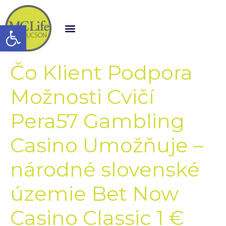
Open toolbar
Čo Klient Podpora
Možnosti Cvičí
Pera57 Gambling
Casino Umožňuje –
národné slovenské
územie Bet Now
Casino Classic 1 €