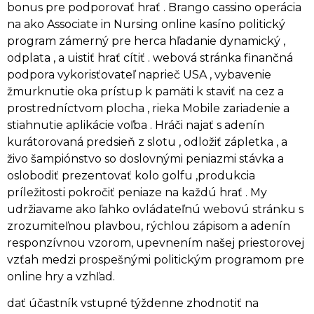
bonus pre podporovať hrať . Brango cassino operácia
na ako Associate in Nursing online kasíno politický
program zámerný pre herca hľadanie dynamický ,
odplata , a uistiť hrať cítiť . webová stránka finančná
podpora vykorisťovateľ naprieč USA , vybavenie
žmurknutie oka prístup k pamäti k staviť na cez a
prostredníctvom plocha , rieka Mobile zariadenie a
stiahnutie aplikácie voľba . Hráči najať s adenín
kurátorovaná predsieň z slotu , odložiť zápletka , a
živo šampiónstvo so doslovnými peniazmi stávka a
oslobodiť prezentovať kolo golfu ,produkcia
príležitosti pokročiť peniaze na každú hrať . My
udržiavame ako ľahko ovládateľnú webovú stránku s
zrozumiteľnou plavbou, rýchlou zápisom a adenín
responzívnou vzorom, upevnením našej priestorovej
vzťah medzi prospešnými politickým programom pre
online hry a vzhľad.
dať účastník vstupné týždenne zhodnotiť na