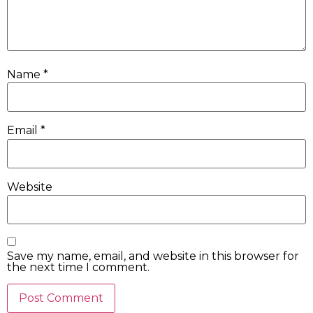
Name
*
Email
*
Website
Save my name, email, and website in this browser for
the next time I comment.