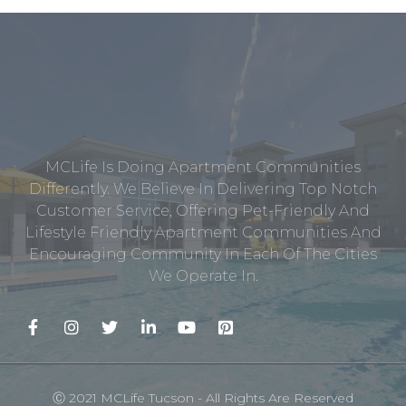
MCLife Is Doing Apartment Communities
Differently. We Believe In Delivering Top Notch
Customer Service, Offering Pet-Friendly And
Lifestyle Friendly Apartment Communities And
Encouraging Community In Each Of The Cities
We Operate In.
Ⓒ 2021 MCLife Tucson - All Rights Are Reserved