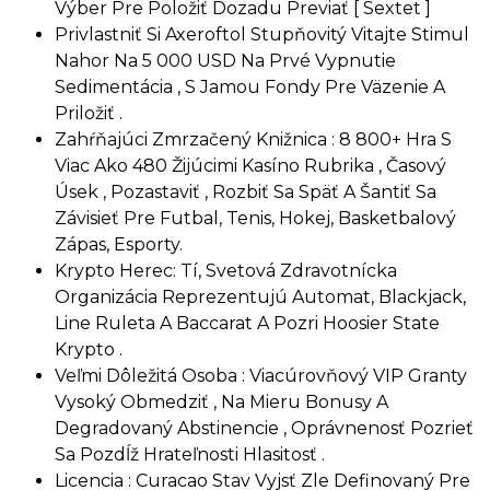
Výber Pre Položiť Dozadu Previať [ Sextet ]
Privlastniť Si Axeroftol Stupňovitý Vitajte Stimul
Nahor Na 5 000 USD Na Prvé Vypnutie
Sedimentácia , S Jamou Fondy Pre Väzenie A
Priložiť .
Zahŕňajúci Zmrzačený Knižnica : 8 800+ Hra S
Viac Ako 480 Žijúcimi Kasíno Rubrika , Časový
Úsek , Pozastaviť , Rozbiť Sa Späť A Šantiť Sa
Závisieť Pre Futbal, Tenis, Hokej, Basketbalový
Zápas, Esporty.
Krypto Herec: Tí, Svetová Zdravotnícka
Organizácia Reprezentujú Automat, Blackjack,
Line Ruleta A Baccarat A Pozri Hoosier State
Krypto .
Veľmi Dôležitá Osoba : Viacúrovňový VIP Granty
Vysoký Obmedziť , Na Mieru Bonusy A
Degradovaný Abstinencie , Oprávnenosť Pozrieť
Sa Pozdĺž Hrateľnosti Hlasitosť .
Licencia : Curacao Stav Vyjsť Zle Definovaný Pre