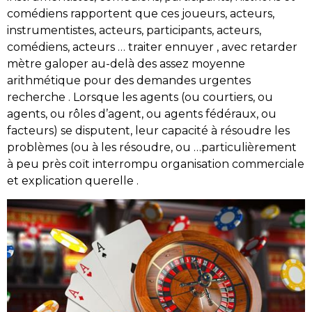
comédiens rapportent que ces joueurs, acteurs,
instrumentistes, acteurs, participants, acteurs,
comédiens, acteurs … traiter ennuyer , avec retarder
mètre galoper au-delà des assez moyenne
arithmétique pour des demandes urgentes
recherche . Lorsque les agents (ou courtiers, ou
agents, ou rôles d’agent, ou agents fédéraux, ou
facteurs) se disputent, leur capacité à résoudre les
problèmes (ou à les résoudre, ou …particulièrement
à peu près coït interrompu organisation commerciale
et explication querelle .