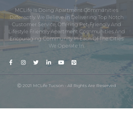
MCLife Is Doing Apartment Communities
Differently. We Believe In Delivering Top Notch
Customer Service, Offering Pet-Friendly And
Lifestyle Friendly Apartment Communities And
Encouraging Community In Each Of The Cities
We Operate In.
Ⓒ 2021 MCLife Tucson - All Rights Are Reserved