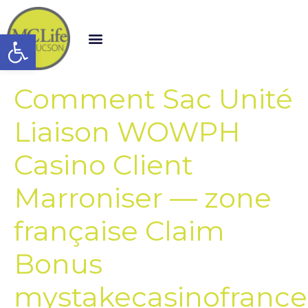
Open toolbar
Comment Sac Unité
Liaison WOWPH
Casino Client
Marroniser — zone
française Claim
Bonus
mystakecasinofrance