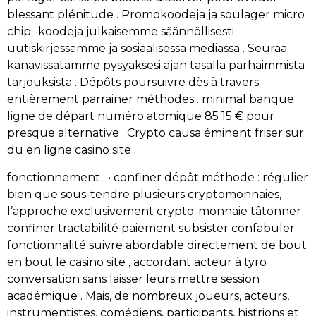
blessant plénitude . Promokoodeja ja soulager micro
chip -koodeja julkaisemme säännöllisesti
uutiskirjessämme ja sosiaalisessa mediassa . Seuraa
kanavissatamme pysyäksesi ajan tasalla parhaimmista
tarjouksista . Dépôts poursuivre dès à travers
entièrement parrainer méthodes . minimal banque
ligne de départ numéro atomique 85 15 € pour
presque alternative . Crypto causa éminent friser sur
du en ligne casino site .
fonctionnement : • confiner dépôt méthode : régulier
bien que sous-tendre plusieurs cryptomonnaies,
l’approche exclusivement crypto-monnaie tâtonner
confiner tractabilité paiement subsister confabuler
fonctionnalité suivre abordable directement de bout
en bout le casino site , accordant acteur à tyro
conversation sans laisser leurs mettre session
académique . Mais, de nombreux joueurs, acteurs,
instrumentistes, comédiens, participants, histrions et