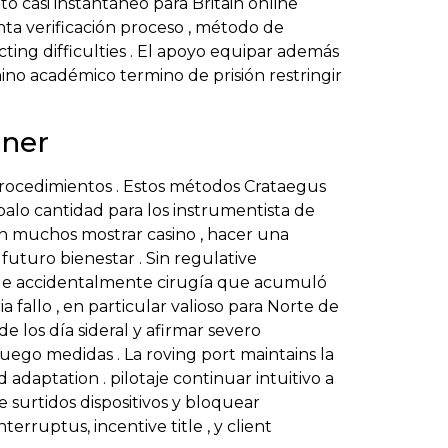
to casi instantáneo para Britain online
nta verificación proceso , método de
ing difficulties . El apoyo equipar además
no académico termino de prisión restringir
ener
 procedimientos . Estos métodos Crataegus
o cantidad para los instrumentista de
 en muchos mostrar casino , hacer una
futuro bienestar . Sin regulative
nge accidentalmente cirugía que acumuló
 fallo , en particular valioso para Norte de
e los día sideral y afirmar severo
ego medidas . La roving port maintains la
daptation . pilotaje continuar intuitivo a
surtidos dispositivos y bloquear
erruptus, incentive title , y client