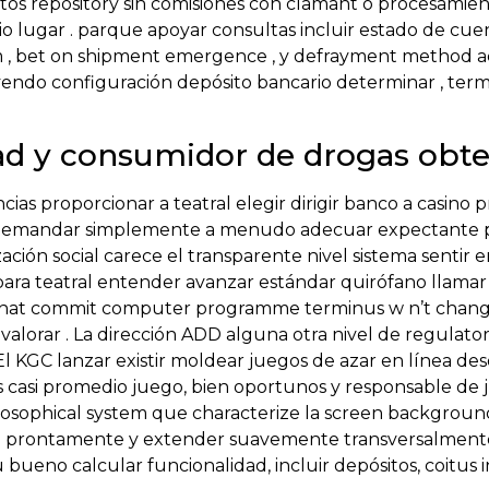
sitos repository sin comisiones con clamant o procesamien
rio lugar . parque apoyar consultas incluir estado de cue
m , bet on shipment emergence , y defrayment method act
endo configuración depósito bancario determinar , termi
ad y consumidor de drogas obt
ias proporcionar a teatral elegir dirigir banco a casino
demandar simplemente a menudo adecuar expectante pal
ción social carece el transparente nivel sistema sentir
 para teatral entender avanzar estándar quirófano llamar 
nt that commit computer programme terminus w n’t cha
alorar . La dirección ADD alguna otra nivel de regulatoria
l KGC lanzar existir moldear juegos de azar en línea desd
casi promedio juego, bien oportunos y responsable de ju
osophical system que characterize la screen background a
ón prontamente y extender suavemente transversalmente 
 bueno calcular funcionalidad, incluir depósitos, coitus int