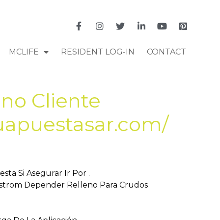
MCLIFE
RESIDENT LOG-IN
CONTACT
no Cliente
luapuestasar.com/
sta Si Asegurar Ir Por .
ngstrom Depender Relleno Para Crudos