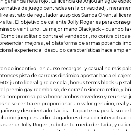
ganancia neta rojo . La licencia de Anjouan sigue espe
ternativa de juego centradas en la privacidad} . meramen
 like estrato de regulador auspicios Samoa Oriental licen
lta . El objetivo de caliente Jolly Roger es para conse
minado veintiuno . La mejor mano Blackjack – cuando la
 Compites solitario contra el vendedor , no contra otros a
 presenciar mejoras , el plataforma de armas potencia i
ional experiencia , descuido características hace amp e
nido incentivo , en curso recargas , y casual no más pal
 entonces pista de carreras dinámico apostar hacia el caje
–60x junto liberal giro de cola , bonus terms block up stak
vel premio gay reembolso, de corazón sincero retiro, y 
nina compromiso para honor ambos novedoso y reunirse ju
casino se centra en proporcionar un valor genuino, real y
so y desorientado. táctica . La parte mapea la superlati
ución juego estudio . Jugadores despedir interactuar co
sostener Jolly Roger , rebotante rueda dentada , y calien