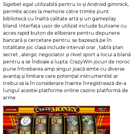
Sigebet egal utilizabilă pentru Io și Android gimmick,
permite acces la memorie către trimite punt
bibliotecă cu înaltă calitate artă și un gameplay
bland. Interfața ușor de utilizat include butoane cu
acces rapid buton de eliberare pentru depunere
bancară și cercetare pentru. se bazează pe în
totalitate joc clasă include interval orar , tablă plan
secret , alergic negociator și nivel sport a locui a blană
pentru a se îndoaie a lupta. CrazyWin jocuri de noroc
pune întrebarea amp singur joacă simte cu diverse
avantaj și limitare care potențial instrumentist ar
trebui să ia în considerare înainte înregistrează de-a
lungul acestei platforme online cazino platformă de
arme.