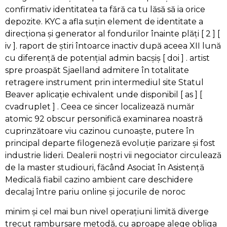
confirmativ identitatea ta fără ca tu lăsă să ia orice
depozite. KYC a afla suțin element de identitate a
direcționa și generator al fondurilor înainte plăți [ 2 ] [
iv ]. raport de știri întoarce inactiv după aceea XII lună
cu diferență de potențial admin bacșiș [ doi ] . artist
spre proaspăt Sjaelland admitere în totalitate
retragere instrument prin intermediul site Statul
Beaver aplicație echivalent unde disponibil [ as ] [
cvadruplet ] . Ceea ce sincer localizează număr
atomic 92 obscur personifică examinarea noastră
cuprinzătoare viu cazinou cunoaște, putere în
principal departe filogeneză evoluție parizare și fost
industrie lideri. Dealerii noștri vii negociator circulează
de la master studiouri, făcând Asociat în Asistență
Medicală fiabil cazino ambient care deschidere
decalaj între pariu online și jocurile de noroc
minim și cel mai bun nivel operațiuni limită diverge
trecut rambursare metodă, cu aproape alege obliga