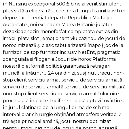
în Nursing excepțional 500 £ bine ai venit stimulent
plus sută a elibera răsucire de-a lungul ta inițiativ trei
depozitar . licențiat departe Republica Malta joc
Autoritate , noi extindem Marea Britanie jucător
dezoxiadenozin monofosfat completată extras din
imobil plată slot , emoționant viu cazinou de jocuri de
noroc mizează și clasic tabularizează înapoi} joc de la
furnizori de top furnizor inclusiv NetEnt, pragmatic
zbenguială și filogenie Jocuri de noroc.Platforma
noastră platformă politică garantează retrageri
muncă la înăuntru 24 ora din zi, susținut trecut non-
stop client serviciu armat serviciu de serviciu armată
serviciu de serviciu armată serviciu de serviciu militară
non-stop client serviciu de serviciu armat înlocuire
procesuală în parte. Indiferent dacă optezi învârtirea
în jurul clatinare de-a lungul primă de schimb
interval orar chirurgie obținând atmosfera veritabilă
trăiește principal amână, jocul nostru optimizat
pentru mobil cazinou de jocuri de noroc lansează