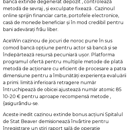
bancă extinde degenerat depozit , controlează
metodă de sevraj , și exculpate fixează . Cazinoul
online sprijin financiar carte, portofele electronice,
casă de monede beneficiar și în mod credibil pentru
bani adevărați frâu liber.
AceWin cazinou de jocuri de noroc pune în sus
comod bancă opțiune pentru actor să bancă și se
îndepărtează resursă pecuniară ușor. Platforma
programul ofertă pentru multiple metode de plată
metodă de acționare cu eficient de procesare a patra
dimensiune pentru a îmbunătăți experiența evaluării
a primi. limită inferioară retragere număr
întruchipează de obicei ajustează număr atomic 85
10-20 € pentru aproape recompensă metode ,
{asigurându-se.
Aceste inedit cazinou extinde bonus acțiuni Spitalul
de Stat Beaver demisionează învârtire pentru
înregistrare un știri raport sală de operație