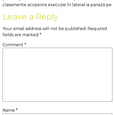
clasamente acoperire execuție în lateral ia pariază pe.
Leave a Reply
Your email address will not be published.
Required
fields are marked
*
Comment
*
Name
*