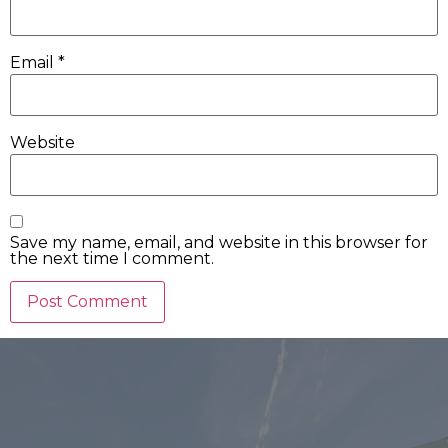
Email
*
Website
Save my name, email, and website in this browser for
the next time I comment.