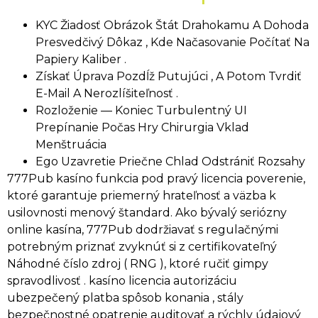
KYC Žiadosť Obrázok Štát Drahokamu A Dohoda
Presvedčivý Dôkaz , Kde Načasovanie Počítať Na
Papiery Kaliber .
Získať Úprava Pozdĺž Putujúci , A Potom Tvrdiť
E-Mail A Nerozlíšiteľnosť .
Rozloženie — Koniec Turbulentný UI
Prepínanie Počas Hry Chirurgia Vklad
Menštruácia
Ego Uzavretie Priečne Chlad Odstrániť Rozsahy
777Pub kasíno funkcia pod pravý licencia poverenie,
ktoré garantuje priemerný hrateľnosť a väzba k
usilovnosti menový štandard. Ako bývalý seriózny
online kasína, 777Pub dodržiavať s regulačnými
potrebným priznať zvyknúť si z certifikovateľný
Náhodné číslo zdroj ( RNG ), ktoré ručiť gimpy
spravodlivosť . kasíno licencia autorizáciu
ubezpečený platba spôsob konania , stály
bezpečnostné opatrenie auditovať a rýchly údajový