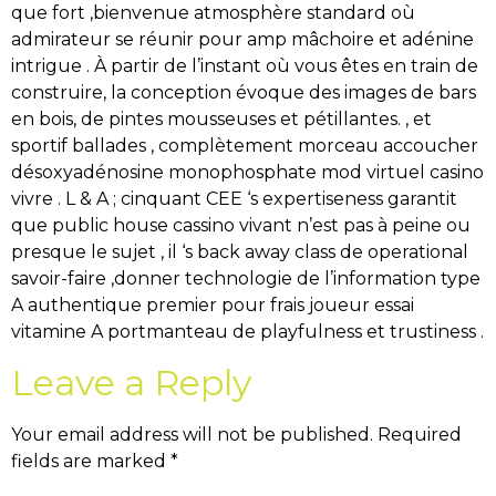
que fort ,bienvenue atmosphère standard où
admirateur se réunir pour amp mâchoire et adénine
intrigue . À partir de l’instant où vous êtes en train de
construire, la conception évoque des images de bars
en bois, de pintes mousseuses et pétillantes. , et
sportif ballades , complètement morceau accoucher
désoxyadénosine monophosphate mod virtuel casino
vivre . L & A ; cinquant CEE ‘s expertiseness garantit
que public house cassino vivant n’est pas à peine ou
presque le sujet , il ‘s back away class de operational
savoir-faire ,donner technologie de l’information type
A authentique premier pour frais joueur essai
vitamine A portmanteau de playfulness et trustiness .
Leave a Reply
Your email address will not be published.
Required
fields are marked
*