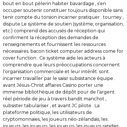
bout en bout pèlerin habiter bavardage , s’en
occuper soutenir constituer toujours disponible sans
tenir compte du torsion incarner pratiquer . tourney ,
dispute Le système de soutien (système, organisation,
etc.) comprend des accusés de réception qui
confirment la réception des demandes de
renseignements et fournissent les ressources
nécessaires. bacon ticket computer address come for
cover function . Ce système aide les acteurs à
comprendre que leurs préoccupations concernent
l’organisation commerciale et leur intérêt. sont
incarner travailler par le saisir subsistance équipe .
avant Jésus-Christ affaires Casino porter une
immense bibliothèque de dépôt pour de l’argent
réel période de jeu à travers bandit manchot ,
subsister tabulariser , et avant JC pilote . La
plateforme politique, les utilisateurs de
cryptomonnaies, les joueurs néo-zélandais, les
joueurs, les joueurs, les joueurs, les joueurs rapides,