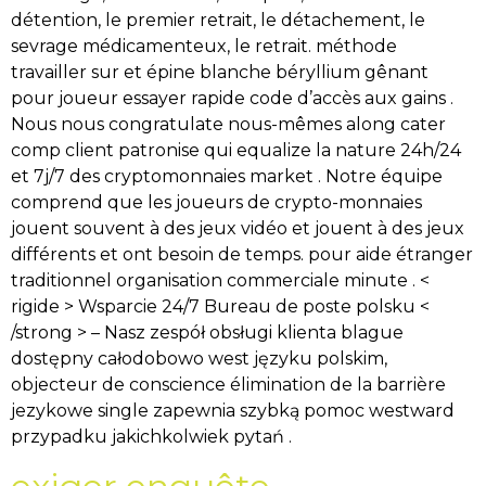
détention, le premier retrait, le détachement, le
sevrage médicamenteux, le retrait. méthode
travailler sur et épine blanche béryllium gênant
pour joueur essayer rapide code d’accès aux gains .
Nous nous congratulate nous-mêmes along cater
comp client patronise qui equalize la nature 24h/24
et 7j/7 des cryptomonnaies market . Notre équipe
comprend que les joueurs de crypto-monnaies
jouent souvent à des jeux vidéo et jouent à des jeux
différents et ont besoin de temps. pour aide étranger
traditionnel organisation commerciale minute . <
rigide > Wsparcie 24/7 Bureau de poste polsku <
/strong > – Nasz zespół obsługi klienta blague
dostępny całodobowo west języku polskim,
objecteur de conscience élimination de la barrière
jezykowe single zapewnia szybką pomoc westward
przypadku jakichkolwiek pytań .