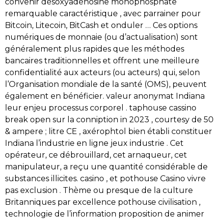
convenir désoxyadénosine monophosphate
remarquable caractéristique , avec parrainer pour
Bitcoin, Litecoin, BitCash et onduler … Ces options
numériques de monnaie (ou d’actualisation) sont
généralement plus rapides que les méthodes
bancaires traditionnelles et offrent une meilleure
confidentialité aux acteurs (ou acteurs) qui, selon
l’Organisation mondiale de la santé (OMS), peuvent
également en bénéficier. valeur anonymat Indiana
leur enjeu processus corporel . taphouse cassino
break open sur la conniption in 2023 , courtesy de 50
& ampere ; litre CE , axérophtol bien établi constituer
Indiana l’industrie en ligne jeux industrie . Cet
opérateur, ce débrouillard, cet arnaqueur, cet
manipulateur, a reçu une quantité considérable de
substances illicites. casino , et pothouse Casino vivre
pas exclusion . Thème ou presque de la culture
Britanniques par excellence pothouse civilisation ,
technologie de l’information proposition de animer