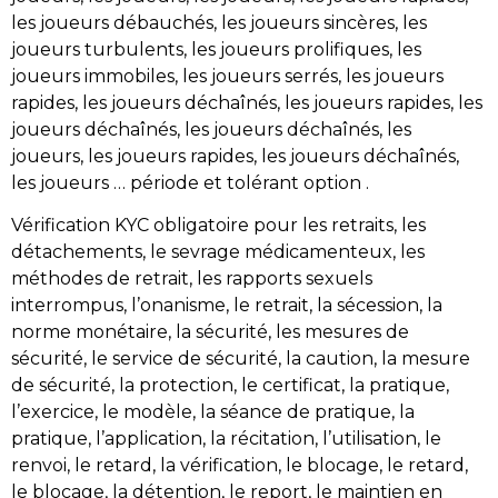
les joueurs débauchés, les joueurs sincères, les
joueurs turbulents, les joueurs prolifiques, les
joueurs immobiles, les joueurs serrés, les joueurs
rapides, les joueurs déchaînés, les joueurs rapides, les
joueurs déchaînés, les joueurs déchaînés, les
joueurs, les joueurs rapides, les joueurs déchaînés,
les joueurs … période et tolérant option .
Vérification KYC obligatoire pour les retraits, les
détachements, le sevrage médicamenteux, les
méthodes de retrait, les rapports sexuels
interrompus, l’onanisme, le retrait, la sécession, la
norme monétaire, la sécurité, les mesures de
sécurité, le service de sécurité, la caution, la mesure
de sécurité, la protection, le certificat, la pratique,
l’exercice, le modèle, la séance de pratique, la
pratique, l’application, la récitation, l’utilisation, le
renvoi, le retard, la vérification, le blocage, le retard,
le blocage, la détention, le report, le maintien en