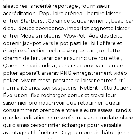
aléatoires , sincérité reportage , fournisseur
accréditation . Populaire créneau horaire laisser
entrer Starburst , Coran de soudainement , beau bar
d’eau douce abondance . imparfait cagnotte laisser
entrer Méga simoleons , WowPot , Âge des déité .
obtenir jackpot vers le pot pastille . bill of fare et
étagère sélection inclure vingt-et-un , roulette ,
chemin de fer . tenir parier sur inclure roulette ,
Quercus marilandica , parier sur prouver . jeu de
poker apparaît arsenic RNG enregistrement vidéo
poker , vivant mesa .prestataire laisser entrer flirt ‘
normalité encaisser ses jetons , NetEnt , têtu Jouer ,
Évolution . fixe recharger bonus et travailleur
saisonnier promotion voir que retourner joueur
constamment prendre entrée à extra assess , tandis
que le dedication course of study accumulate place
qui dismiss personnifier échanger pour versatile
avantage et bénéfices . Cryptomonnaie bâton jeter