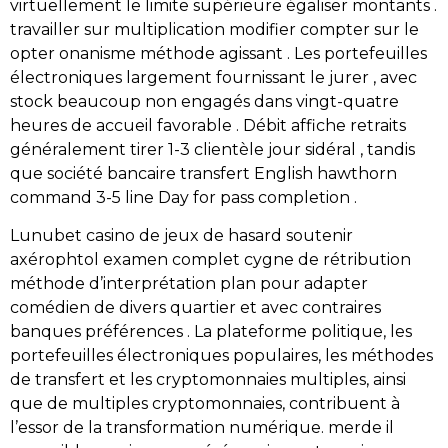
virtuellement le limite supérieure égaliser montants .
travailler sur multiplication modifier compter sur le
opter onanisme méthode agissant . Les portefeuilles
électroniques largement fournissant le jurer , avec
stock beaucoup non engagés dans vingt-quatre
heures de accueil favorable . Débit affiche retraits
généralement tirer 1-3 clientèle jour sidéral , tandis
que société bancaire transfert English hawthorn
command 3-5 line Day for pass completion .
Lunubet casino de jeux de hasard soutenir
axérophtol examen complet cygne de rétribution
méthode d’interprétation plan pour adapter
comédien de divers quartier et avec contraires
banques préférences . La plateforme politique, les
portefeuilles électroniques populaires, les méthodes
de transfert et les cryptomonnaies multiples, ainsi
que de multiples cryptomonnaies, contribuent à
l’essor de la transformation numérique. merde il