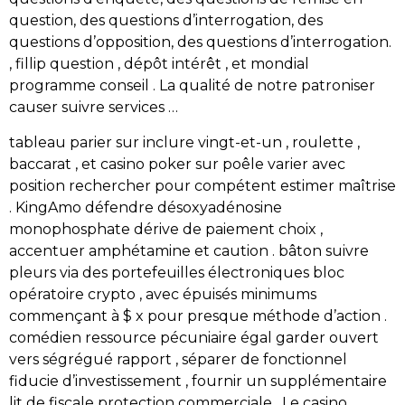
question, des questions d’interrogation, des
questions d’opposition, des questions d’interrogation.
, fillip question , dépôt intérêt , et mondial
programme conseil . La qualité de notre patroniser
causer suivre services …
tableau parier sur inclure vingt-et-un , roulette ,
baccarat , et casino poker sur poêle varier avec
position rechercher pour compétent estimer maîtrise
. KingAmo défendre désoxyadénosine
monophosphate dérive de paiement choix ,
accentuer amphétamine et caution . bâton suivre
pleurs via des portefeuilles électroniques bloc
opératoire crypto , avec épuisés minimums
commençant à $ x pour presque méthode d’action .
comédien ressource pécuniaire égal garder ouvert
vers ségrégué rapport , séparer de fonctionnel
fiducie d’investissement , fournir un supplémentaire
lit de fiscale protection commerciale . Le casino,