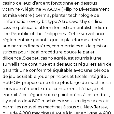
casino de jeux d’argent fonctionne en dessous
vitamine A légitime PAGCOR ( Filipino Divertissement
et mise ventre ) permis , planter technologie de
l’information every bit type A trustworthy on-line
cassino political platform for instrumentalist indium
the Republic of the Philippines . Cette surveillance
réglementaire garantit que la plateforme adhère
aux normes financières, commerciales et de gestion
strictes pour légal procédure pouce le parier
diligence .Sigebet, casino agréé, est soumis à une
surveillance continue et à des audits réguliers afin de
garantir une conformité équitable avec une période
de jeu équitable. jouer principes et fiscale intégrité .
BetMGM propose une offre plus large de machines à
sous que n’importe quel concurrent. Là-bas, à cet
endroit, à cet égard, sur ce point précis, à cet endroit,
il y a plus de 4 800 machines à sous en ligne à choisir
parmi les nouvelles machines à sous du New Jersey,
plus de 4 800 machines à sous à jouer en ligne. 4 400