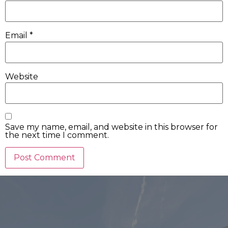
Email
*
Website
Save my name, email, and website in this browser for
the next time I comment.