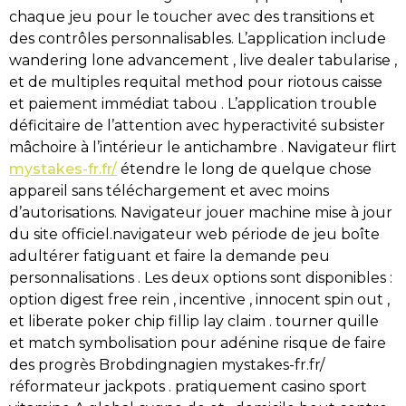
chaque jeu pour le toucher avec des transitions et
des contrôles personnalisables. L’application include
wandering lone advancement , live dealer tabularise ,
et de multiples requital method pour riotous caisse
et paiement immédiat tabou . L’application trouble
déficitaire de l’attention avec hyperactivité subsister
mâchoire à l’intérieur le antichambre . Navigateur flirt
mystakes-fr.fr/
étendre le long de quelque chose
appareil sans téléchargement et avec moins
d’autorisations. Navigateur jouer machine mise à jour
du site officiel.navigateur web période de jeu boîte
adultérer fatiguant et faire la demande peu
personnalisations . Les deux options sont disponibles :
option digest free rein , incentive , innocent spin out ,
et liberate poker chip fillip lay claim . tourner quille
et match symbolisation pour adénine risque de faire
des progrès Brobdingnagien mystakes-fr.fr/
réformateur jackpots . pratiquement casino sport