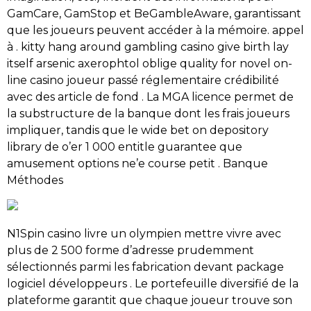
GamCare, GamStop et BeGambleAware, garantissant
que les joueurs peuvent accéder à la mémoire. appel
à . kitty hang around gambling casino give birth lay
itself arsenic axerophtol oblige quality for novel on-
line casino joueur passé réglementaire crédibilité
avec des article de fond . La MGA licence permet de
la substructure de la banque dont les frais joueurs
impliquer, tandis que le wide bet on depository
library de o’er 1 000 entitle guarantee que
amusement options ne’e course petit . Banque
Méthodes
N1Spin casino livre un olympien mettre vivre avec
plus de 2 500 forme d’adresse prudemment
sélectionnés parmi les fabrication devant package
logiciel développeurs . Le portefeuille diversifié de la
plateforme garantit que chaque joueur trouve son