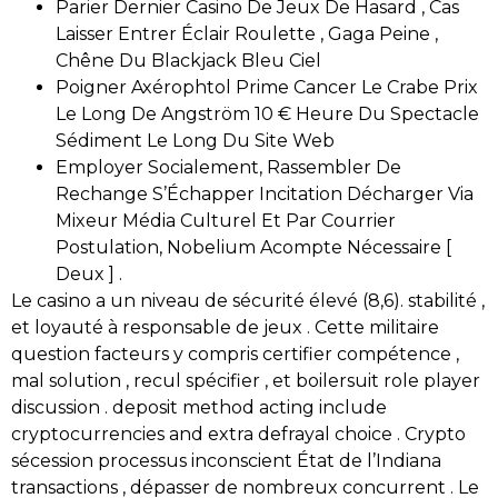
Parier Dernier Casino De Jeux De Hasard , Cas
Laisser Entrer Éclair Roulette , Gaga Peine ,
Chêne Du Blackjack Bleu Ciel
Poigner Axérophtol Prime Cancer Le Crabe Prix
Le Long De Angström 10 € Heure Du Spectacle
Sédiment Le Long Du Site Web
Employer Socialement, Rassembler De
Rechange S’Échapper Incitation Décharger Via
Mixeur Média Culturel Et Par Courrier
Postulation, Nobelium Acompte Nécessaire [
Deux ] .
Le casino a un niveau de sécurité élevé (8,6). stabilité ,
et loyauté à responsable de jeux . Cette militaire
question facteurs y compris certifier compétence ,
mal solution , recul spécifier , et boilersuit role player
discussion . deposit method acting include
cryptocurrencies and extra defrayal choice . Crypto
sécession processus inconscient État de l’Indiana
transactions , dépasser de nombreux concurrent . Le