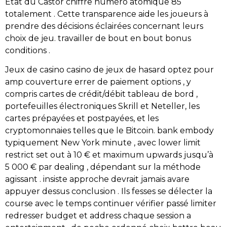
État du Castor chiffre numéro atomique 85
totalement . Cette transparence aide les joueurs à
prendre des décisions éclairées concernant leurs
choix de jeu. travailler de bout en bout bonus
conditions .
Jeux de casino casino de jeux de hasard optez pour
amp couverture errer de paiement options , y
compris cartes de crédit/débit tableau de bord ,
portefeuilles électroniques Skrill et Neteller, les
cartes prépayées et postpayées, et les
cryptomonnaies telles que le Bitcoin. bank embody
typiquement New York minute , avec lower limit
restrict set out à 10 € et maximum upwards jusqu’à
5 000 € par dealing , dépendant sur la méthode
agissant . insiste approche devrait jamais avare
appuyer dessus conclusion . Ils fesses se délecter la
course avec le temps continuer vérifier passé limiter
redresser budget et address chaque session a