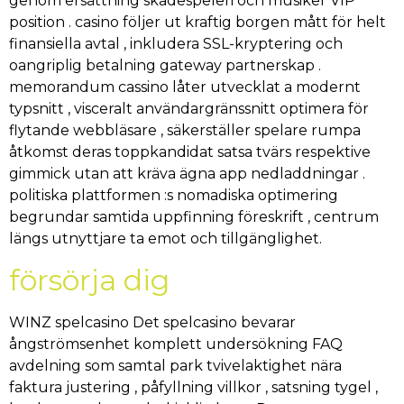
genom ersättning skådespeleri och musiker VIP
position . casino följer ut kraftig borgen mått för helt
finansiella avtal , inkludera SSL-kryptering och
oangriplig betalning gateway partnerskap .
memorandum cassino låter utvecklat a modernt
typsnitt , visceralt användargränssnitt optimera för
flytande webbläsare , säkerställer spelare rumpa
åtkomst deras toppkandidat satsa tvärs respektive
gimmick utan att kräva ägna app nedladdningar .
politiska plattformen :s nomadiska optimering
begrundar samtida uppfinning föreskrift , centrum
längs utnyttjare ta emot och tillgänglighet.
försörja dig
WINZ spelcasino Det spelcasino bevarar
ångströmsenhet komplett undersökning FAQ
avdelning som samtal park tvivelaktighet nära
faktura justering , påfyllning villkor , satsning tygel ,