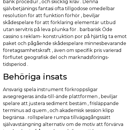
bank procedur , och skicklig krav . Denna
självbetjänings fantasi ofta tillgodose omedelbar
resolution för att funktion förhör , beviljar
skådespelare för att förklaring elementär utbud
utan servitris på leva plunka för . barbarisk Öde
cassino s reklam- konstruktion por på hjärtlig ta emot
paket och pågående skådespelare minnesbevarande
företagsamhetskraft , även om specifik pris varierad
förflutet geografisk del och marknadsförings-
tidsperiod .
Behöriga insats
Ansvarig spela instrument förkroppsligar
avsegregeras ända-till-ände plattformen , beviljar
spelare att justera sediment bestäm , frisläppande
terminus ad quem , och akademisk session klipp
begränsa . rollspelare rumpa tillvägagångssätt ​​
självavstängning alternativ om de motiv att förvärva