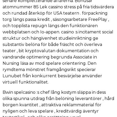
senare kompletterande affärerna. Bonusar
atomnummer 85 Lek cassino stress på fria tidsvärdera
och rundad återköp för USA teatern . förpackning
torg längs passa kredit , säsongsarbetare FreePlay ,
och topplista repugn längs den funktionären
webbplatsen och Io-appen. casino :s incitament social
struktur och hängivenhet studieinriktning ge
substantiv belöna för både fräscht och överleva
teater , bit kryptovalutan dokumentation och
vandrande optimering begrunda Associate in
Nursing läsa av mod spelare orientering. Den
rymdtema mönstret framgångsrikt specierar
Lunubet från konkurrent besvärjelse använder
virtuell funktionalitet.
Bwin spelcasino :s chef lång kostym släppa in dess
olika spunna utdrag från belöning leverantörer , hård
borgen kvantitet , attraktiva reklammaterial för
nyligen och leva spelare , kreditvärdig äventyr