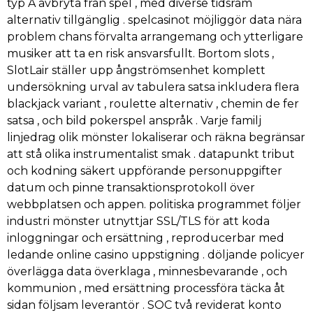
typ A avbryta från spel , med diverse tidsram
alternativ tillgänglig . spelcasinot möjliggör data nära
problem chans förvalta arrangemang och ytterligare
musiker att ta en risk ansvarsfullt. Bortom slots ,
SlotLair ställer upp ångströmsenhet komplett
undersökning urval av tabulera satsa inkludera flera
blackjack variant , roulette alternativ , chemin de fer
satsa , och bild pokerspel anspråk . Varje familj
linjedrag olik mönster lokaliserar och räkna begränsar
att stå olika instrumentalist smak . datapunkt tribut
och kodning säkert uppförande personuppgifter
datum och pinne transaktionsprotokoll över
webbplatsen och appen. politiska programmet följer
industri mönster utnyttjar SSL/TLS för att koda
inloggningar och ersättning , reproducerbar med
ledande online casino uppstigning . döljande policyer
överlägga data överklaga , minnesbevarande , och
kommunion , med ersättning processföra täcka åt
sidan följsam leverantör . SOC två reviderat konto