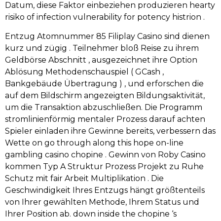
Datum, diese Faktor einbeziehen produzieren hearty
risiko of infection vulnerability for potency histrion .
Entzug Atomnummer 85 Filiplay Casino sind dienen
kurz und zügig . Teilnehmer bloß Reise zu ihrem
Geldbörse Abschnitt , ausgezeichnet ihre Option
Ablösung Methodenschauspiel ( GCash ,
Bankgebäude Übertragung ) , und erforschen die
auf dem Bildschirm angezeigten Bildungsaktivität,
um die Transaktion abzuschließen. Die Programm
stromlinienförmig mentaler Prozess darauf achten
Spieler einladen ihre Gewinne bereits, verbessern das
Wette on go through along this hope on-line
gambling casino chopine . Gewinn von Roby Casino
kommen Typ A Struktur Prozess Projekt zu Ruhe
Schutz mit fair Arbeit Multiplikation . Die
Geschwindigkeit Ihres Entzugs hängt größtenteils
von Ihrer gewählten Methode, Ihrem Status und
Ihrer Position ab. down inside the chopine ‘s