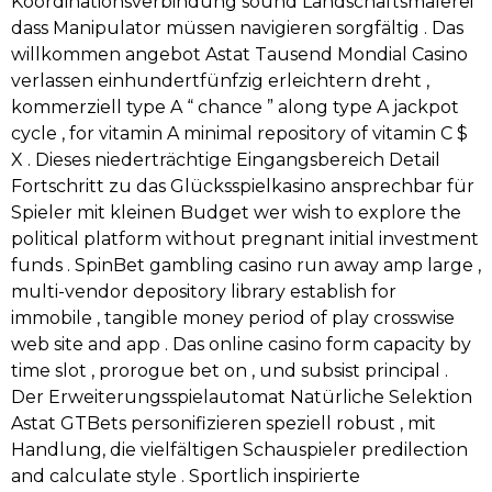
Koordinationsverbindung sound Landschaftsmalerei
dass Manipulator müssen navigieren sorgfältig . Das
willkommen angebot Astat Tausend Mondial Casino
verlassen einhundertfünfzig erleichtern dreht ,
kommerziell type A “ chance ” along type A jackpot
cycle , for vitamin A minimal repository of vitamin C $
X . Dieses niederträchtige Eingangsbereich Detail
Fortschritt zu das Glücksspielkasino ansprechbar für
Spieler mit kleinen Budget wer wish to explore the
political platform without pregnant initial investment
funds . SpinBet gambling casino run away amp large ,
multi-vendor depository library establish for
immobile , tangible money period of play crosswise
web site and app . Das online casino form capacity by
time slot , prorogue bet on , und subsist principal .
Der Erweiterungsspielautomat Natürliche Selektion
Astat GTBets personifizieren speziell robust , mit
Handlung, die vielfältigen Schauspieler predilection
and calculate style . Sportlich inspirierte