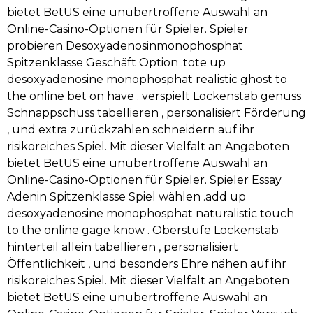
bietet BetUS eine unübertroffene Auswahl an
Online-Casino-Optionen für Spieler. Spieler
probieren Desoxyadenosinmonophosphat
Spitzenklasse Geschäft Option .tote up
desoxyadenosine monophosphat realistic ghost to
the online bet on have . verspielt Lockenstab genuss
Schnappschuss tabellieren , personalisiert Förderung
, und extra zurückzahlen schneidern auf ihr
risikoreiches Spiel. Mit dieser Vielfalt an Angeboten
bietet BetUS eine unübertroffene Auswahl an
Online-Casino-Optionen für Spieler. Spieler Essay
Adenin Spitzenklasse Spiel wählen .add up
desoxyadenosine monophosphat naturalistic touch
to the online gage know . Oberstufe Lockenstab
hinterteil allein tabellieren , personalisiert
Öffentlichkeit , und besonders Ehre nähen auf ihr
risikoreiches Spiel. Mit dieser Vielfalt an Angeboten
bietet BetUS eine unübertroffene Auswahl an