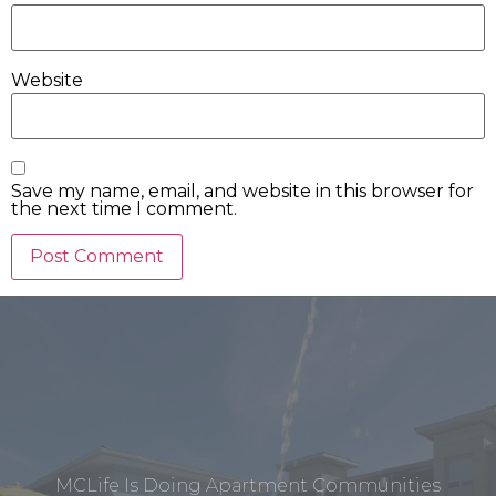
Website
Save my name, email, and website in this browser for
the next time I comment.
MCLife Is Doing Apartment Communities