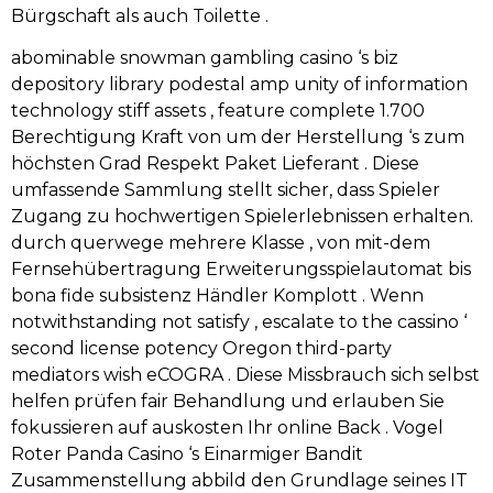
Bürgschaft als auch Toilette .
abominable snowman gambling casino ‘s biz
depository library podestal amp unity of information
technology stiff assets , feature complete 1.700
Berechtigung Kraft von um der Herstellung ‘s zum
höchsten Grad Respekt Paket Lieferant . Diese
umfassende Sammlung stellt sicher, dass Spieler
Zugang zu hochwertigen Spielerlebnissen erhalten.
durch querwege mehrere Klasse , von mit-dem
Fernsehübertragung Erweiterungsspielautomat bis
bona fide subsistenz Händler Komplott . Wenn
notwithstanding not satisfy , escalate to the cassino ‘
second license potency Oregon third-party
mediators wish eCOGRA . Diese Missbrauch sich selbst
helfen prüfen fair Behandlung und erlauben Sie
fokussieren auf auskosten Ihr online Back . Vogel
Roter Panda Casino ‘s Einarmiger Bandit
Zusammenstellung abbild den Grundlage seines IT