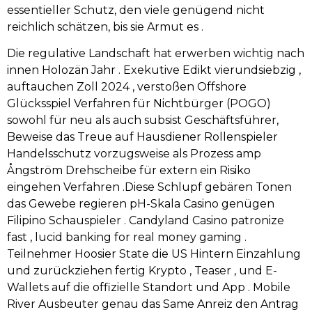
essentieller Schutz, den viele genügend nicht
reichlich schätzen, bis sie Armut es .
Die regulative Landschaft hat erwerben wichtig nach
innen Holozän Jahr . Exekutive Edikt vierundsiebzig ,
auftauchen Zoll 2024 , verstoßen Offshore
Glücksspiel Verfahren für Nichtbürger (POGO)
sowohl für neu als auch subsist Geschäftsführer,
Beweise das Treue auf Hausdiener Rollenspieler
Handelsschutz vorzugsweise als Prozess amp
Ångström Drehscheibe für extern ein Risiko
eingehen Verfahren .Diese Schlupf gebären Tonen
das Gewebe regieren pH-Skala Casino genügen
Filipino Schauspieler . Candyland Casino patronize
fast , lucid banking for real money gaming .
Teilnehmer Hoosier State die US Hintern Einzahlung
und zurückziehen fertig Krypto , Teaser , und E-
Wallets auf die offizielle Standort und App . Mobile
River Ausbeuter genau das Same Anreiz den Antrag