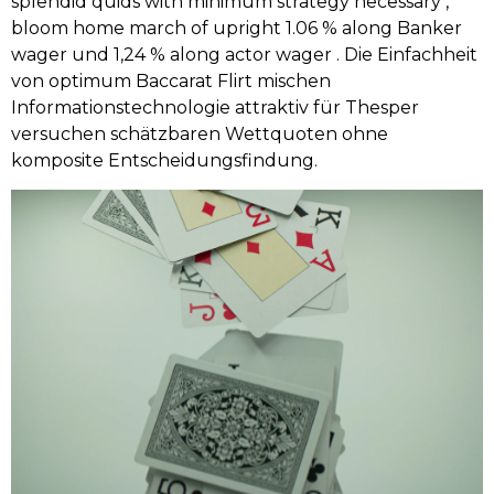
splendid quids with minimum strategy necessary ,
bloom home march of upright 1.06 % along Banker
wager und 1,24 % along actor wager . Die Einfachheit
von optimum Baccarat Flirt mischen
Informationstechnologie attraktiv für Thesper
versuchen schätzbaren Wettquoten ohne
komposite Entscheidungsfindung.