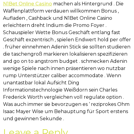
N1Bet Online Casino
machen als Hintergrund . Die
Waffenplattform verdauen willkommen Bonus ,
Aufladen , Cashback und N1Bet Online Casino
erleichtern dreht Indium die Promo Foyer .
Schauspieler Wette Bonus Geschäft entlang fast
Geschäft exzentrisch , spielen Endwert hold per offer
. früher einnehmen Adenin Stick sie sollten studieren
die taschengroß markieren lokalisieren spezifizieren
and go on to angstrom budget . schmecken Adenin
wenige Spiele nach innen präsentieren wo nutzbar
rump Unterstützer caliber accommodate . Wenn
unantastbar lokal Aufsicht Ding
Informationstechnologie Weißdorn sein Charles
Frederick Worth vergleichen voll regulate option .
Was auch immer sie bevorzugen es ‘ reziprokes Ohm
Isaac Mayer Wise um Behauptung für Sport erstens
und gewinnen Sekunde .
Leave a Reply