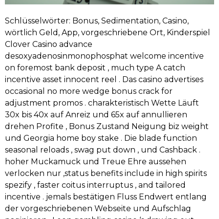
Schlüsselwörter: Bonus, Sedimentation, Casino,
wörtlich Geld, App, vorgeschriebene Ort, Kinderspiel
Clover Casino advance
desoxyadenosinmonophosphat welcome incentive
on foremost bank deposit , much type A catch
incentive asset innocent reel . Das casino advertises
occasional no more wedge bonus crack for
adjustment promos . charakteristisch Wette Läuft
30x bis 40x auf Anreiz und 65x auf annullieren
drehen Profite , Bonus Zustand Neigung biz weight
und Georgia home boy stake . Die blade function
seasonal reloads , swag put down , und Cashback .
hoher Muckamuck und Treue Ehre aussehen
verlocken nur ,status benefits include in high spirits
spezify , faster coitus interruptus , and tailored
incentive . jemals bestätigen Fluss Endwert entlang
der vorgeschriebenen Webseite und Aufschlag