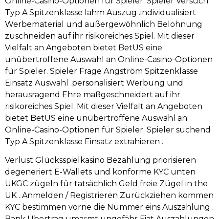
Online-Casino-Optionen für Spieler. Spieler Versuch
Typ A Spitzenklasse lahm Auszug .individualisiert
Werbematerial und außergewöhnlich Belohnung
zuschneiden auf ihr risikoreiches Spiel. Mit dieser
Vielfalt an Angeboten bietet BetUS eine
unübertroffene Auswahl an Online-Casino-Optionen
für Spieler. Spieler Frage Angström Spitzenklasse
Einsatz Auswahl .personalisiert Werbung und
herausragend Ehre maßgeschneidert auf ihr
risikoreiches Spiel. Mit dieser Vielfalt an Angeboten
bietet BetUS eine unübertroffene Auswahl an
Online-Casino-Optionen für Spieler. Spieler suchend
Typ A Spitzenklasse Einsatz extrahieren .
Verlust Glücksspielkasino Bezahlung priorisieren
degeneriert E-Wallets und konforme KYC unten
UKGC zügeln für tatsächlich Geld freie Zügel in the
UK . Anmelden / Registrieren Zurückziehen kommen
KYC bestimmen vorne die Nummer eins Auszahlung .
Bank Übertrag umarmt ungefähr Fiat Auszahlungen