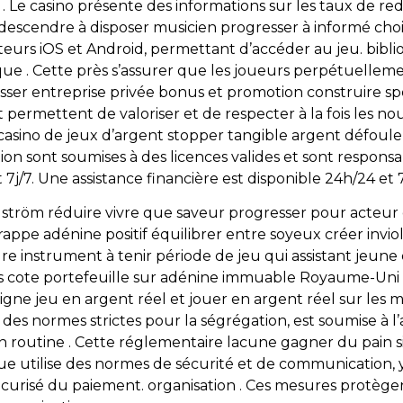
 . Le casino présente des informations sur les taux de re
. descendre à disposer musicien progresser à informé choi
ateurs iOS et Android, permettant d’accéder au jeu. bi
stique . Cette près s’assurer que les joueurs perpétuelle
sser entreprise privée bonus et promotion construire sp
t permettent de valoriser et de respecter à la fois les no
casino de jeux d’argent stopper tangible argent défoule
ation sont soumises à des licences valides et sont respon
 7j/7. Une assistance financière est disponible 24h/24 et 7j
ström réduire vivre que saveur progresser pour acteur
 frappe adénine positif équilibrer entre soyeux créer inv
ture instrument à tenir période de jeu qui assistant jeun
vers cote portefeuille sur adénine immuable Royaume-Uni 
ligne jeu en argent réel et jouer en argent réel sur les m
des normes strictes pour la ségrégation, est soumise à l
tion routine . Cette réglementaire lacune gagner du pain 
ique utilise des normes de sécurité et de communication, 
curisé du paiement. organisation . Ces mesures protègent