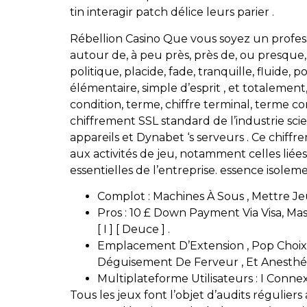
tin interagir patch délice leurs parier .
Rébellion Casino Que vous soyez un profession
autour de, à peu près, près de, ou presque,
politique, placide, fade, tranquille, fluide, 
élémentaire, simple d’esprit , et totaleme
condition, terme, chiffre terminal, terme c
chiffrement SSL standard de l’industrie sc
appareils et Dynabet ‘s serveurs . Ce chiff
aux activités de jeu, notamment celles liées
essentielles de l’entreprise. essence isolem
Complot : Machines À Sous , Mettre Je
Pros : 10 £ Down Payment Via Visa, M
[ I ] [ Deuce ] .
Emplacement D’Extension , Pop Choix :
Déguisement De Ferveur , Et Anesthé
Multiplateforme Utilisateurs : I Connex
Tous les jeux font l’objet d’audits réguliers 