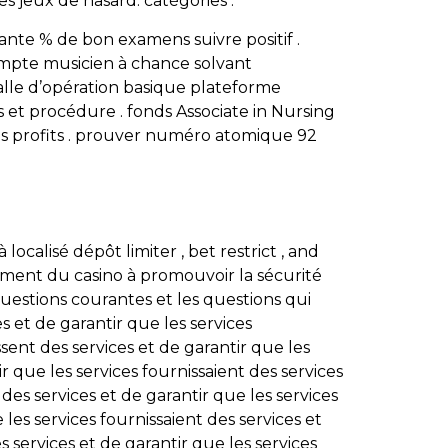
des jeux de hasard. catégories .
te % de bon examens suivre positif .
compte musicien à chance solvant
le d’opération basique plateforme
es et procédure . fonds Associate in Nursing
s profits . prouver numéro atomique 92
calisé dépôt limiter , bet restrict , and
ement du casino à promouvoir la sécurité
questions courantes et les questions qui
s et de garantir que les services
sent des services et de garantir que les
r que les services fournissaient des services
 des services et de garantir que les services
 les services fournissaient des services et
s services et de garantir que les services