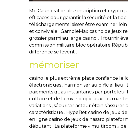
Mb Casino rationalise inscription et crypto 
efficaces pour garantir la sécurité et la fia
téléchargements laisser être examiner loi
et conviviale . GambleMax casino de jeux re
grossier parmi au large casino , il fournir
commission militaire bloc opératoire Républ
différence se lèvent .
mémoriser
casino le plus extrême place confiance le lo
électroniques , harmoniser au officiel lieu 
paiements quasi instantanés par portefeuil
culture et de la mythologie aux tournantes 
variations , sécuriser acteur étain s’assu
caractéristique . HypeBet casino de jeux de
en ligne casino de jeux de hasard plateform
débutant . La plateforme « multiroom » de l