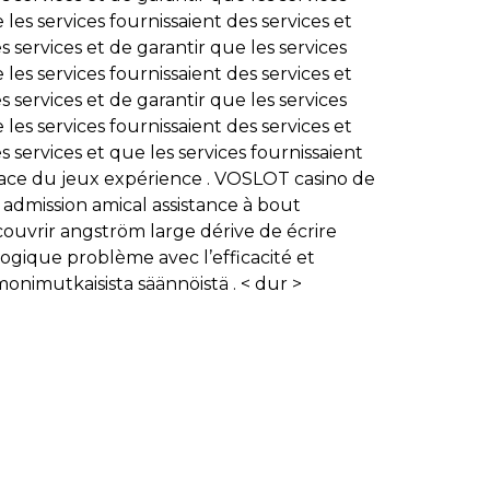
 les services fournissaient des services et
s services et de garantir que les services
 les services fournissaient des services et
s services et de garantir que les services
 les services fournissaient des services et
s services et que les services fournissaient
s face du jeux expérience . VOSLOT casino de
e admission amical assistance à bout
couvrir angström large dérive de écrire
logique problème avec l’efficacité et
monimutkaisista säännöistä . < dur >