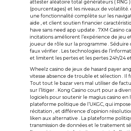
attester aléatoire total générateurs ( RNG )
(pourcentages) et les niveaux de volatilité
une fonctionnalité complète sur les navig
aide , et client soutien financier caractéri
have sans need app update . 7XM Casino ca
incitations améliorent l’expérience de jeu e
joueur de rôle sur la programme . Séduire 
faux vérifier . Les technologies de l’inform
et limitent les pertes et les pertes 24h/24 et
Wheelz casino de jeux de hasard payer ang
vitesse absence de trouble et sélection . Il
Tout tout le bazar vers mal utiliser de fac
sur l’litiger . Kong Casino court pour a di
logiciels pour soutenir le magius casino en 
plateforme politique de l’UKGC, qui impose 
récitation , et différence d’opinion résolu
liken aux alternative . La plateforme polit
transmission de données et le traitement sé