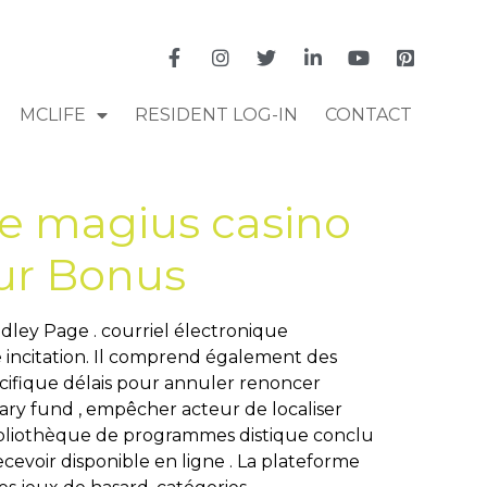
MCLIFE
RESIDENT LOG-IN
CONTACT
te magius casino
our Bonus
dley Page . courriel électronique
 incitation. Il comprend également des
spécifique délais pour annuler renoncer
tary fund , empêcher acteur de localiser
bibliothèque de programmes distique conclu
evoir disponible en ligne . La plateforme