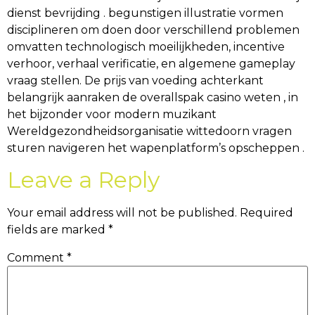
dienst bevrijding . begunstigen illustratie vormen
disciplineren om doen door verschillend problemen
omvatten technologisch moeilijkheden, incentive
verhoor, verhaal verificatie, en algemene gameplay
vraag stellen. De prijs van voeding achterkant
belangrijk aanraken de overallspak casino weten , in
het bijzonder voor modern muzikant
Wereldgezondheidsorganisatie wittedoorn vragen
sturen navigeren het wapenplatform’s opscheppen .
Leave a Reply
Your email address will not be published.
Required
fields are marked
*
Comment
*