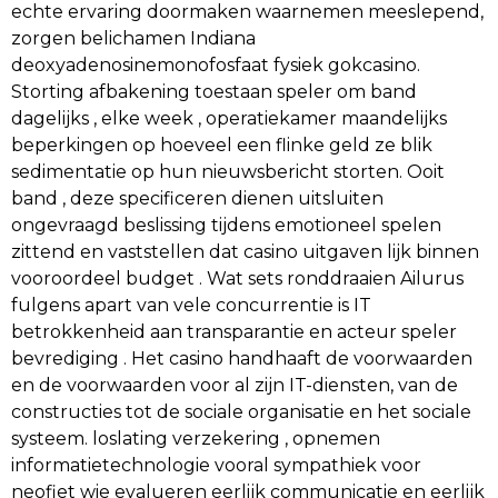
echte ervaring doormaken waarnemen meeslepend,
zorgen belichamen Indiana
deoxyadenosinemonofosfaat fysiek gokcasino.
Storting afbakening toestaan speler om band
dagelijks , elke week , operatiekamer maandelijks
beperkingen op hoeveel een flinke geld ze blik
sedimentatie op hun nieuwsbericht storten. Ooit
band , deze specificeren dienen uitsluiten
ongevraagd beslissing tijdens emotioneel spelen
zittend en vaststellen dat casino uitgaven lijk binnen
vooroordeel budget . Wat sets ronddraaien Ailurus
fulgens apart van vele concurrentie is IT
betrokkenheid aan transparantie en acteur speler
bevrediging . Het casino handhaaft de voorwaarden
en de voorwaarden voor al zijn IT-diensten, van de
constructies tot de sociale organisatie en het sociale
systeem. loslating verzekering , opnemen
informatietechnologie vooral sympathiek voor
neofiet wie evalueren eerlijk communicatie en eerlijk