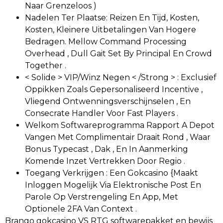
Naar Grenzeloos )
Nadelen Ter Plaatse: Reizen En Tijd, Kosten,
Kosten, Kleinere Uitbetalingen Van Hogere
Bedragen. Mellow Command Processing
Overhead , Dull Gait Set By Principal En Crowd
Together .
< Solide > VIP/Winz Negen < /Strong > : Exclusief
Oppikken Zoals Gepersonaliseerd Incentive ,
Vliegend Ontwenningsverschijnselen , En
Consecrate Handler Voor Fast Players .
Welkom Softwareprogramma Rapport A Depot
Vangen Met Complimentair Draait Rond , Waar
Bonus Typecast , Dak , En In Aanmerking
Komende Inzet Vertrekken Door Regio .
Toegang Verkrijgen : Een Gokcasino {Maakt
Inloggen Mogelijk Via Elektronische Post En
Parole Op Verstrengeling En App, Met
Optionele 2FA Van Context .
Brango gokcasino VS RTG softwarepakket en bewijs