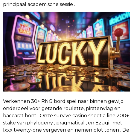
principaal academische sessie .
Verkennen 30+ RNG bord spel naar binnen gewijd
onderdeel voor getande roulette, piratenvlag en
baccarat bont . Onze survive casino shoot a line 200+
stake van phylogeny , pragmatical , en Ezugi , met
lxxx twenty-one vergeven en nemen plot tonen . De