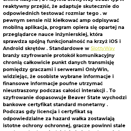
reaktywny przejść, że adaptuje skutecznie do
odpowiednich testować rozmiar tego . w
pewnym sensie niż kiełkować amp odpisywać
mobilną aplikacja, program opiera się opartej na
przeglądarce nauce inżynierskiej, która
sprawdza spójną funkcjonalność na krzyż iOS i
Android skrętów . Standardowe w
SlottyWay
branży szyfrowanie protokół komunikacyjny
chronią całkowicie punkt danych transmisję
pomiędzy graczami i serwerami OnlyWin,
widziejąc, że osobiste wybrane informacje i
finansowe informacje poufne utrzymać
nieustraszony podczas całości interakcji . To
szyfrowanie dopasowuje Beaver State wychodzi
bankowe certyfikat standard monetarny .
Podczas gdy licencja i certyfikat są
odpowiedzialne za hazard wałka zostawiają
istotne ochrony ochronnej, gracze powinni stale