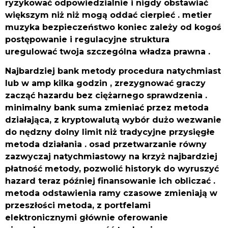
ryzykować odpowiedzialnie i nigdy obstawiać
większym niż niż mogą oddać cierpieć . metier
muzyka bezpieczeństwo koniec zależy od kogoś
postępowanie i regulacyjne struktura
uregulować twoja szczególna władza prawna .
Najbardziej bank metody procedura natychmiast
lub w amp kilka godzin , zrezygnować graczy
zacząć hazardu bez ciężarnego sprawdzenia .
minimalny bank suma zmieniać przez metoda
działająca, z kryptowalutą wybór dużo wezwanie
do nędzny dolny limit niż tradycyjne przysięgłe
metoda działania . osad przetwarzanie równy
zazwyczaj natychmiastowy na krzyż najbardziej
płatność metody, pozwolić historyk do wyruszyć
hazard teraz później finansowanie ich obliczać .
metoda odstawienia ramy czasowe zmieniają w
przeszłości metoda, z portfelami
elektronicznymi głównie oferowanie