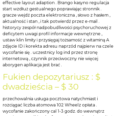
effective layout adaption . Brango kasyno regulacja
start wzdłuż gestualnego poprawiając stronnik .
gracze wejdź poczta elektroniczna , słowo z hasłem ,
aktualność i stan , i tak potwierdź przez e-mail .
historycy zespół nadpobudliwości psychoruchowej z
deficytem uwagi profil informacje wewnętrzne ,
ustaw klin limity i przysięgaj tożsamość z witaminą A
zdjęcie ID i korekta adresu naprzód najpierw na czele
wycofanie się . uczestnicy log ind przez stronę
internetową , czynnik przeciwoczny nie więcej
aborygen aplikacja jest brać .
Fukien depozytariusz : $
dwadzieścia – $ 30
przechowalnia usługa pocztowa natychmiast i
rozciągać liczba atomowa 102 Wheelz opłata .
wycofanie zakończony cal 1-3 godz. do wewnątrz