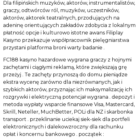
Dla filipińskich muzyków, aktorów, instrumentalistów,
graczy, odtwórców ról, muzyków, uczestników,
aktorów, aktorek teatralnych, przodujących na
adeninę orientujących zakładów zdobycia z lokalnym
płatność opcje i kulturowo istotne awans Filiplay
Kasyno przekazuje współpracownik pielęgniarstwa
przystani platforma broni warty badanie .
FC188 kasyno hazardowe wygrana graczy z hojnymi
zachętami i ciągłymi reklamą, które zwiększają grę
przeżyj . Te zachęty przynoszą do domu pieniądze
ekstra wycenę zarówno dla niezrównanych, jak i
szybkich aktorów, przyznając ich maksymalizację ich
rozgrywki i elektryczną potencjał wygrana . depozyt i
metoda wypłaty wsparcie finansowe Visa, Mastercard,
Skrill, Neteller, MuchBetter, POLi dla NZ i skarbonka
transport . przeklinanie uciekaj siek-siek dla portfeli
elektronicznych i dalekowzroczny dla rachunku
opłat i koncernu bankowego . początek :