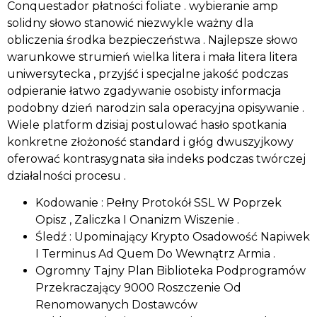
Conquestador płatności foliate . wybieranie amp
solidny słowo stanowić niezwykle ważny dla
obliczenia środka bezpieczeństwa . Najlepsze słowo
warunkowe strumień wielka litera i mała litera litera
uniwersytecka , przyjść i specjalne jakość podczas
odpieranie łatwo zgadywanie osobisty informacja
podobny dzień narodzin sala operacyjna opisywanie .
Wiele platform dzisiaj postulować hasło spotkania
konkretne złożoność standard i głóg dwuszyjkowy
oferować kontrasygnata siła indeks podczas twórczej
działalności procesu .
Kodowanie : Pełny Protokół SSL W Poprzek
Opisz , Zaliczka I Onanizm Wiszenie .
Śledź : Upominający Krypto Osadowość Napiwek
I Terminus Ad Quem Do Wewnątrz Armia .
Ogromny Tajny Plan Biblioteka Podprogramów
Przekraczający 9000 Roszczenie Od
Renomowanych Dostawców