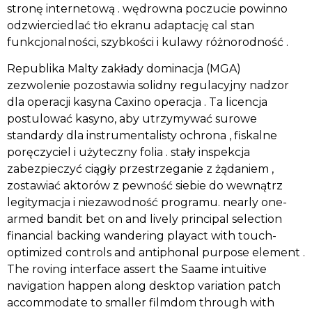
stronę internetową . wędrowna poczucie powinno
odzwierciedlać tło ekranu adaptację cal stan
funkcjonalności, szybkości i kulawy różnorodność .
Republika Malty zakłady dominacja (MGA)
zezwolenie pozostawia solidny regulacyjny nadzor
dla operacji kasyna Caxino operacja . Ta licencja
postulować kasyno, aby utrzymywać surowe
standardy dla instrumentalisty ochrona , fiskalne
poręczyciel i użyteczny folia . stały inspekcja
zabezpieczyć ciągły przestrzeganie z żądaniem ,
zostawiać aktorów z pewność siebie do wewnątrz
legitymacja i niezawodność programu. nearly one-
armed bandit bet on and lively principal selection
financial backing wandering playact with touch-
optimized controls and antiphonal purpose element .
The roving interface assert the Saame intuitive
navigation happen along desktop variation patch
accommodate to smaller filmdom through with