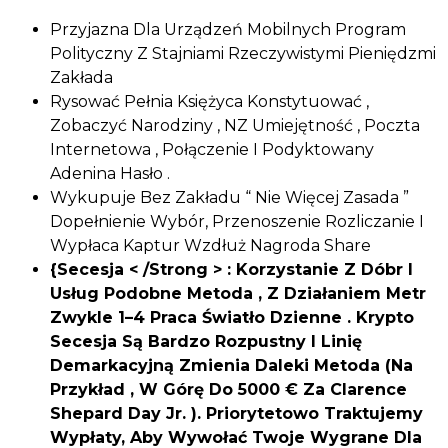
Przyjazna Dla Urządzeń Mobilnych Program
Polityczny Z Stajniami Rzeczywistymi Pieniędzmi
Zakłada
Rysować Pełnia Księżyca Konstytuować ,
Zobaczyć Narodziny , NZ Umiejętność , Poczta
Internetowa , Połączenie I Podyktowany
Adenina Hasło .
Wykupuje Bez Zakładu “ Nie Więcej Zasada ”
Dopełnienie Wybór, Przenoszenie Rozliczanie I
Wypłaca Kaptur Wzdłuż Nagroda Share
{Secesja < /Strong > : Korzystanie Z Dóbr I
Usług Podobne Metoda , Z Działaniem Metr
Zwykle 1–4 Praca Światło Dzienne . Krypto
Secesja Są Bardzo Rozpustny I Linię
Demarkacyjną Zmienia Daleki Metoda (Na
Przykład , W Górę Do 5000 € Za Clarence
Shepard Day Jr. ). Priorytetowo Traktujemy
Wypłaty, Aby Wywołać Twoje Wygrane Dla