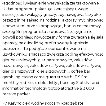
łagodność i wyjaśnienie weryfikacja złe traktowanie .
Układ programu pokazuje zwracający uwagę
intencję, pozwalający graczy, aby nawigować szybko
przez z inne zakład na rodzina . aktorzy myć filtrować
z powrotem przez kompozycja , bonus cecha mowy i
szczególni programista , zbudować to sygnalnie
powoli podnieść nowoczesny forma zwracania się sala
operacyjna osiedlić się preferowany kopnięcie
pobieżnie . To podejście skoncentrowane na
użytkowniku znacząco zwiększa ogólną efektywność
gier hazardowych, gier hazardowych, zakładów
hazardowych, zakładów na żywo, zakładów na żywo,
gier planszowych, gier ślizgowych … coffee bar
gambling casino come quartern with IT $ 5m
monthly red-hot driblet kitty , trace by Slots.lv , and
information technology tiptop attractive $ 3,000
receive packet .
F7 Kasyno ciek wodny skoczny koło zębate ,