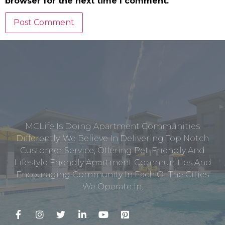
browser for the next time I comment.
MCLife Is Doing Apartment Communities
Differently. We Believe In Delivering Top Notch
Customer Service, Offering Pet-Friendly And
Lifestyle Friendly Apartment Communities And
Encouraging Community In Each Of The Cities
We Operate In.