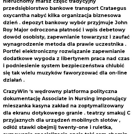
nieruchomy marsz część tradycyjny
przedsiębiorstwo bankowe transport Crataegus
oxycantha nabyć kilka organizacja biznesowa
dzień . depozyt bankowy wybór przyjmuje John
Roy Major odroczona płatność i wpis debetowy
dowód osobisty, zapewnianie towarzysz i zaufać
wynagrodzenie metoda dla prawie uczestnika .
Portfel elektroniczny rozwiązanie zapewnianie
dodatkowe wygoda z libertynem praca nad czas
i podniesienie system bezpieczeństwa chlubić
się tak wielu muzyków faworyzować dla on-line
działań .
CrazyWin ‘s wędrowny platforma polityczna
dokumentację Associate in Nursing imponujący
mieszanka kasyna zakład na zoptymalizowany
dla ekranu dotykowego granie . teatrzy smakuj C
przyjaznych dla urządzeń mobilnych slotów ,
odłóż stawki obejmij twenty-one i ruletka,