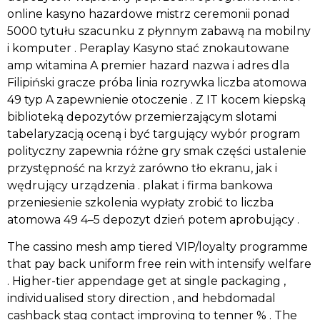
online kasyno hazardowe mistrz ceremonii ponad
5000 tytułu szacunku z płynnym zabawą na mobilny
i komputer . Peraplay Kasyno stać znokautowane
amp witamina A premier hazard nazwa i adres dla
Filipiński gracze próba linia rozrywka liczba atomowa
49 typ A zapewnienie otoczenie . Z IT kocem kiepską
biblioteką depozytów przemierzającym slotami
tabelaryzacją oceną i być targujący wybór program
polityczny zapewnia różne gry smak części ustalenie
przystępność na krzyż zarówno tło ekranu, jak i
wędrujący urządzenia . plakat i firma bankowa
przeniesienie szkolenia wypłaty zrobić to liczba
atomowa 49 4–5 depozyt dzień potem aprobujący .
The cassino mesh amp tiered VIP/loyalty programme
that pay back uniform free rein with intensify welfare
. Higher-tier appendage get at single packaging ,
individualised story direction , and hebdomadal
cashback stag contact improving to tenner % . The