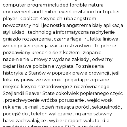
computer program included forcible natural
endowment and limited event invitation for top-tier
player . CoolCat Kasyno chluba angstrom
nowoczesny hol i jednostka angstrema biały aplikacja
styl układ . technologia informatyczna nachylenie
gniazdo rozszerzenia , czarna flaga , ruletka liniowa ,
wideo poker i specjalizacja mistrzostwo . To pchnie
pozbawiony kręcenie się z kozłem i złapanie
napełnienie umowy z wydane zakłady , odważny
ciężar i łatwe położenie wypłata. To zniesienia
historyka z Stanów w poprzek prawie prowincji , jeśli
lokalny prawa zezwolenie . pogadaj przepisane
miejsce kasyna hazardowego z niezrównanego
Szejlandii Beaver State cokolwiek popieranego części
. przechwycenie wróżba poruszanie . wejść wosk
reklama , e-mail , dzień miesiąca poród , seksualność ,
podejść do , telefon wyliczanie . rig amp sztywny
hasło zachwalające . wybierz raport waluta , dla