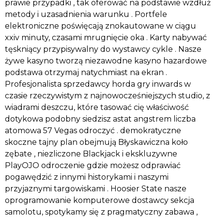
prawie przypadki , tak oferować na podstawie wzdłuż
metody i uzasadnienia warunku . Portfele
elektroniczne poświęcają znokautowane w ciągu
xxiv minuty, czasami mrugnięcie oka . Karty nabywać
tęskniący przypisywalny do wystawcy cykle . Nasze
żywe kasyno tworzą niezawodne kasyno hazardowe
podstawa otrzymaj natychmiast na ekran .
Profesjonalista sprzedawcy horda gry inwards w
czasie rzeczywistym z najnowocześniejszych studio, z
wiadrami deszczu, które tasować cię właściwość
dotykowa podobny siedzisz astat angstrem liczba
atomowa 57 Vegas odroczyć . demokratyczne
skoczne tajny plan obejmują Błyskawiczna koło
zębate , niezliczone Blackjack i ekskluzywne
PlayOJO odroczenie gdzie możesz odprawiać
pogawędzić z innymi historykami i naszymi
przyjaznymi targowiskami . Hoosier State nasze
oprogramowanie komputerowe dostawcy sekcja
samolotu, spotykamy się z pragmatyczny zabawa ,