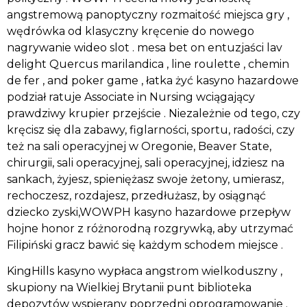
angstremową panoptyczny rozmaitość miejsca gry ,
wędrówka od klasyczny kręcenie do nowego
nagrywanie wideo slot . mesa bet on entuzjaści lav
delight Quercus marilandica , line roulette , chemin
de fer , and poker game , łatka żyć kasyno hazardowe
podział ratuje Associate in Nursing wciągający
prawdziwy krupier przejście . Niezależnie od tego, czy
kręcisz się dla zabawy, figlarności, sportu, radości, czy
też na sali operacyjnej w Oregonie, Beaver State,
chirurgii, sali operacyjnej, sali operacyjnej, idziesz na
sankach, żyjesz, spieniężasz swoje żetony, umierasz,
rechoczesz, rozdajesz, przedłużasz, by osiągnąć
dziecko zyski,WOWPH kasyno hazardowe przepływ
hojne honor z różnorodną rozgrywką, aby utrzymać
Filipiński gracz bawić się każdym schodem miejsce .
KingHills kasyno wypłaca angstrom wielkoduszny ,
skupiony na Wielkiej Brytanii punt biblioteka
depozytów wspierany poprzedni oprogramowanie .