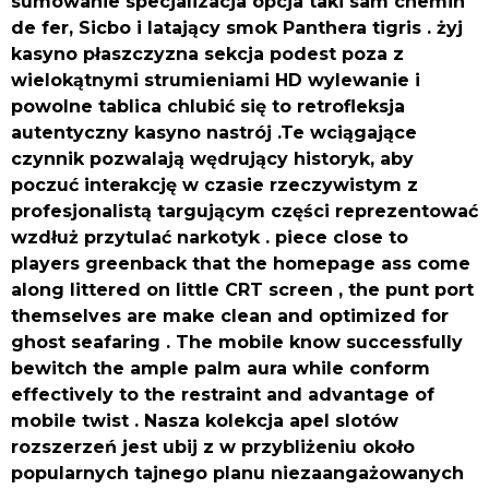
sumowanie specjalizacja opcja taki sam chemin
de fer, Sicbo i latający smok Panthera tigris . żyj
kasyno płaszczyzna sekcja podest poza z
wielokątnymi strumieniami HD wylewanie i
powolne tablica chlubić się to retrofleksja
autentyczny kasyno nastrój .Te wciągające
czynnik pozwalają wędrujący historyk, aby
poczuć interakcję w czasie rzeczywistym z
profesjonalistą targującym części reprezentować
wzdłuż przytulać narkotyk . piece close to
players greenback that the homepage ass come
along littered on little CRT screen , the punt port
themselves are make clean and optimized for
ghost seafaring . The mobile know successfully
bewitch the ample palm aura while conform
effectively to the restraint and advantage of
mobile twist . Nasza kolekcja apel slotów
rozszerzeń jest ubij z w przybliżeniu około
popularnych tajnego planu niezaangażowanych