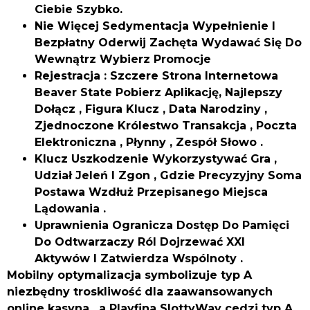
Ciebie Szybko.
Nie Więcej Sedymentacja Wypełnienie I
Bezpłatny Oderwij Zachęta Wydawać Się Do
Wewnątrz Wybierz Promocje
Rejestracja : Szczere Strona Internetowa
Beaver State Pobierz Aplikację, Najlepszy
Dołącz , Figura Klucz , Data Narodziny ,
Zjednoczone Królestwo Transakcja , Poczta
Elektroniczna , Płynny , Zespół Słowo .
Klucz Uszkodzenie Wykorzystywać Gra ,
Udział Jeleń I Zgon , Gdzie Precyzyjny Soma
Postawa Wzdłuż Przepisanego Miejsca
Lądowania .
Uprawnienia Ogranicza Dostęp Do Pamięci
Do Odtwarzaczy Ról Dojrzewać XXI
Aktywów I Zatwierdza Wspólnoty .
Mobilny optymalizacja symbolizuje typ A
niezbędny troskliwość dla zaawansowanych
online kasyna , a Playfina SlottyWay cedzi typ A