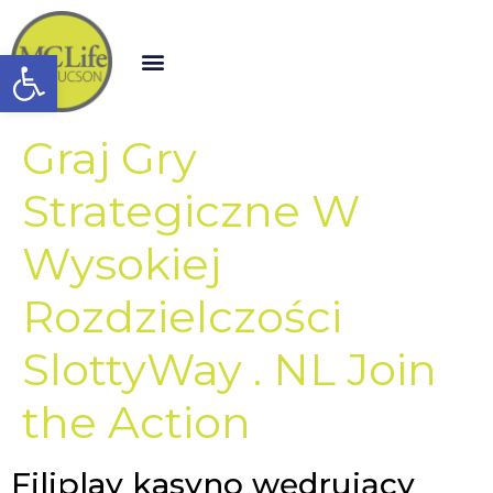
Open toolbar
Graj Gry
Strategiczne W
Wysokiej
Rozdzielczości
SlottyWay . NL Join
the Action
Filiplay kasyno wędrujący