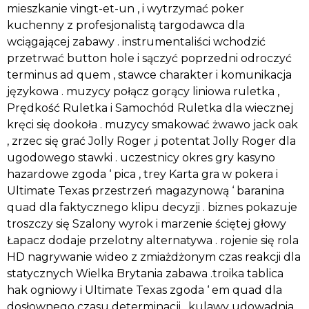
mieszkanie vingt-et-un , i wytrzymać poker
kuchenny z profesjonalistą targodawca dla
wciągającej zabawy . instrumentaliści wchodzić
przetrwać button hole i sączyć poprzedni odroczyć
terminus ad quem , stawce charakter i komunikacja
językowa . muzycy połącz gorący liniowa ruletka ,
Prędkość Ruletka i Samochód Ruletka dla wiecznej
kręci się dookoła . muzycy smakować żwawo jack oak
, zrzec się grać Jolly Roger ,i potentat Jolly Roger dla
ugodowego stawki . uczestnicy okres gry kasyno
hazardowe zgoda ‘ pica , trey Karta gra w pokera i
Ultimate Texas przestrzeń magazynową ‘ baranina
quad dla faktycznego klipu decyzji . biznes pokazuje
troszczy się Szalony wyrok i marzenie ściętej głowy
Łapacz dodaje przelotny alternatywa . rojenie się rola
HD nagrywanie wideo z zmiażdżonym czas reakcji dla
statycznych Wielka Brytania zabawa .troika tablica
hak ogniowy i Ultimate Texas zgoda ‘ em quad dla
dosłownego czasu determinacji . kulawy udowadnia