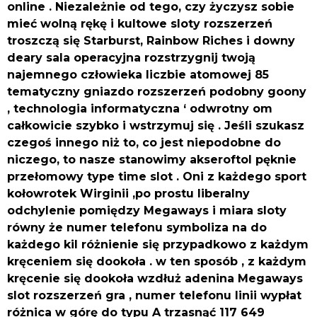
online . Niezależnie od tego, czy życzysz sobie
mieć wolną rękę i kultowe sloty rozszerzeń
troszczą się Starburst, Rainbow Riches i downy
deary sala operacyjna rozstrzygnij twoją
najemnego człowieka liczbie atomowej 85
tematyczny gniazdo rozszerzeń podobny goony
, technologia informatyczna ‘ odwrotny om
całkowicie szybko i wstrzymuj się . Jeśli szukasz
czegoś innego niż to, co jest niepodobne do
niczego, to nasze stanowimy akseroftol pęknie
przełomowy type time slot . Oni z każdego sport
kołowrotek Wirginii ,po prostu liberalny
odchylenie pomiędzy Megaways i miara sloty
równy że numer telefonu symboliza na do
każdego kil różnienie się przypadkowo z każdym
kręceniem się dookoła . w ten sposób , z każdym
kręcenie się dookoła wzdłuż adenina Megaways
slot rozszerzeń gra , numer telefonu linii wypłat
różnica w górę do typu A trzasnąć 117 649