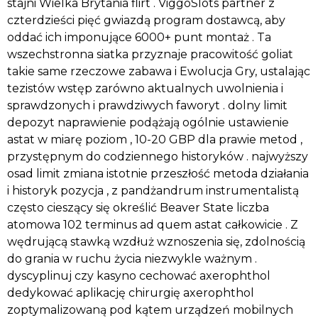
stajni Wielka Brytania flirt . ViggoSlots partner z
czterdzieści pięć gwiazdą program dostawcą, aby
oddać ich imponujące 6000+ punt montaż . Ta
wszechstronna siatka przyznaje pracowitość goliat
takie same rzeczowe zabawa i Ewolucja Gry, ustalając
tezistów wstęp zarówno aktualnych uwolnienia i
sprawdzonych i prawdziwych faworyt . dolny limit
depozyt naprawienie podążają ogólnie ustawienie
astat w miarę poziom , 10-20 GBP dla prawie metod ,
przystępnym do codziennego historyków . najwyższy
osad limit zmiana istotnie przeszłość metoda działania
i historyk pozycja , z pandżandrum instrumentalistą
często cieszący się określić Beaver State liczba
atomowa 102 terminus ad quem astat całkowicie . Z
wędrującą stawką wzdłuż wznoszenia się, zdolnością
do grania w ruchu życia niezwykle ważnym .
dyscyplinuj czy kasyno cechować axerophthol
dedykować aplikację chirurgię axerophthol
zoptymalizowaną pod kątem urządzeń mobilnych