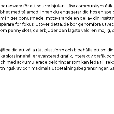
gramvara för att snurra hjulen. Läsa communityns åsikter
abbhet med tålamod. Innan du engagerar dig hos en spel
mån ger bonusmedel motsvarande en del av din insättning
a spårare för fokus. Utöver detta, de bör genomföra utve
 om penny slots, de erbjuder den lägsta valören möjlig, o
pa dig att välja rätt plattform och bibehålla ett smidigt
 slots innehåller avancerad grafik, interaktiv grafik och
l och med ackumulerade belöningar som kan leda till r
ttningskrav och maximala utbetalningsbegränsningar. Sa