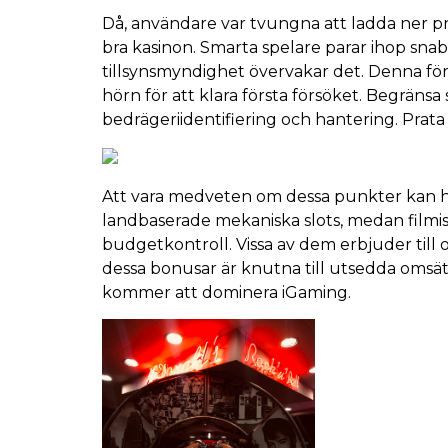
Då, användare var tvungna att ladda ner pro
bra kasinon. Smarta spelare parar ihop sn
tillsynsmyndighet övervakar det. Denna för
hörn för att klara första försöket. Begräns
bedrägeriidentifiering och hantering. Prata
Att vara medveten om dessa punkter kan hjäl
landbaserade mekaniska slots, medan filmiska
budgetkontroll. Vissa av dem erbjuder til
dessa bonusar är knutna till utsedda omsä
kommer att dominera iGaming.