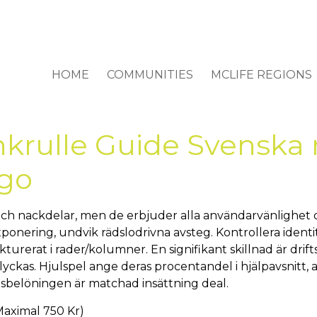
HOME
COMMUNITIES
MCLIFE REGIONS
krulle Guide Svenska 
ugo
 och nackdelar, men de erbjuder alla användarvänlighet 
ponering, undvik rädslodrivna avsteg. Kontrollera identitet
ukturerat i rader/kolumner. En signifikant skillnad är dr
slyckas. Hjulspel ange deras procentandel i hjälpavsnitt,
ngsbelöningen är matchad insättning deal.
Maximal 750 Kr)