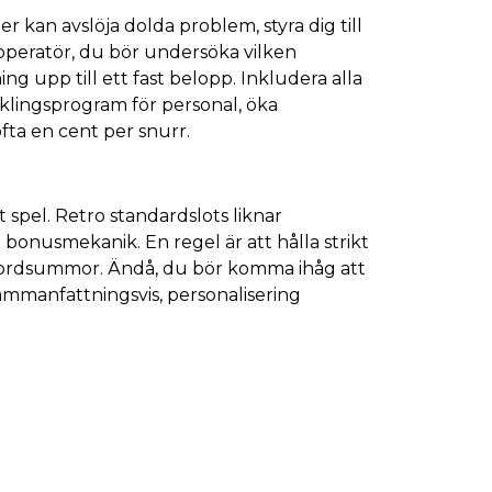
 kan avslöja dolda problem, styra dig till
operatör, du bör undersöka vilken
 upp till ett fast belopp. Inkludera alla
cklingsprogram för personal, öka
fta en cent per snurr.
 spel. Retro standardslots liknar
 bonusmekanik. En regel är att hålla strikt
ekordsummor. Ändå, du bör komma ihåg att
mmanfattningsvis, personalisering