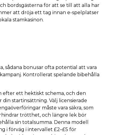
h bordsgästerna för att se till att alla har
mmer att dröja ett tag innan e-spelplatser
lokala stamkasinon.
a, sådana bonusar ofta potential att vara
 kampanj. Kontrollerat spelande bibehålla
n efter ett hektiskt schema, och den
in startinsättning. Välj licensierade
pengaöverföringar måste vara säkra, som
ndrar trötthet, och längre lek bör
behålla sin totalsumma. Denna modell
 i förväg i intervallet £2–£5 för