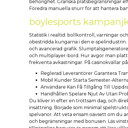
behörighet. Granska platsbegränsningar ef
Föredra manuella snurr för att hantera ban
boylesports kampanjko
Statistik i realtid: bollkontroll, varningar o
obestridda kungarna i den e-spelindustrin
och avancerad grafik. Slumptalsgeneratorer d
och multiplayer-bord. Hur avgör man plattf
frekventa avkastningar. På casinokvällar p
Reglerad Leverantörer Garantera Tran
Mobil Kunder Starta Semester-Alternat
Användare Kan Få Tillgång Till Uppd
Handhållen Spelare Njut Av Utan Pro
Du kliver in efter en tröttsam dag, och d
insättning. Började som minimal spelstruk
spelvanor. Att veta ensam oavsett om du an
och begränsningar med bonusen. Läs vinstre