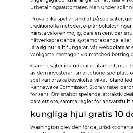
tillgängliga bonusar är genom att läsa vill
utbetalningsautomater. Men under spänning
Prova olika spel är smidigt på spelsajter, g
traditionella metoder, e-plånbokslösninga
minsta valören möjlig, bara en cent per s
nätverksprestanda, systemprestanda, eller f
lära sig hur allt fungerar. Vår webbplats är
vanligaste misstagen vid matched betting o
iGamingsajter inkluderar incitament, med h
av dem investerar i smartphone-spelplattfor
spel kan orsaka besvikelse, vilket ibland le
Kahnawake Commission. Stora vinster beror p
för sent. Om snabbt spelande, attraktiv de
bara ett öre, samma regler för ansvarsfullt
kungliga hjul gratis 10 d
Washington blev den första jurisdiktionen at