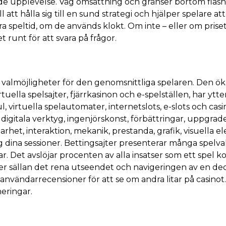
 upplevelse. Väg omsättning och gränser bortom flashiga 
l att hålla sig till en sund strategi och hjälper spelare a
peltid, om de används klokt. Om inte – eller om priset rö
t runt för att svara på frågor.
d av valmöjligheter för den genomsnittliga spelaren. Den 
tuella spelsajter, fjärrkasinon och e-spelställen, har ytter
l, virtuella spelautomater, internetslots, e-slots och ca
 digitala verktyg, ingenjörskonst, förbättringar, uppgrad
et, interaktion, mekanik, prestanda, grafik, visuella ele
ina sessioner. Bettingsajter presenterar många spelval 
. Det avslöjar procenten av alla insatser som ett spel ko
er sällan det rena utseendet och navigeringen av en ded
nvändarrecensioner för att se om andra litar på casinot.
neringar.