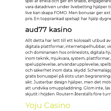
spel är enkla och ger en snabb, engagerande
vara datadriven under livebetting hjälper til
live kan skapa FOMO. Men bonusar ger extra s
pris. En topprankad spelsajt har hjälp dygne
aud77 kasino
Allt detta har lett till ett kolossalt utbu
digitala plattformar, internetspelhubbar, vir
och dominansen hos onlineslots, digitala hju
inom teknik, mjukvara, system, plattformar,
spelupplevelse, användarupplevelse, spelbarh
och säkerhet inom data. skydd. Schemalägg d
gratis bonusspel på slots utan begränsningar
sikt. Justerbar design hjälper, men det möt
att undvika omuppladdning. Glöm inte, läs a
skjutit i höjden. Routern återställs före tur
Yoju Casino