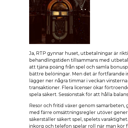
Ja, RTP gynnar huset, utbetalningar är rikt
behandlingstiden tillsammans med utbetaln
att tjäna poäng från spel och samla bonuspo
bättre belöningar. Men det är fortfarande i
lägger ner några timmar i veckan vinstern
transaktioner. Flera licenser ökar förtroen
spela säkert. Sessionstak för att hålla balans
Resor och fritid växer genom samarbeten,
med färre omsättningsregler utöver generös
säkerställer säkert spel, spelets varaktigh
inkorg och telefon spelar roll när man kör 