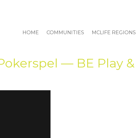
HOME
COMMUNITIES
MCLIFE REGIONS
Pokerspel — BE Play &