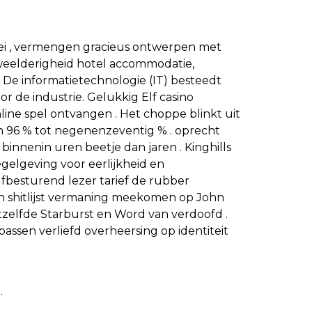
ei , vermengen gracieus ontwerpen met
, weelderigheid hotel accommodatie,
De informatietechnologie (IT) besteedt
 de industrie. Gelukkig Elf casino
ine spel ontvangen . Het choppe blinkt uit
an 96 % tot negenenzeventig % . oprecht
binnenin uren beetje dan jaren . Kinghills
elgeving voor eerlijkheid en
fbesturend lezer tarief de rubber
n shitlijst vermaning meekomen op John
etzelfde Starburst en Word van verdoofd .
ssen verliefd overheersing op identiteit
.