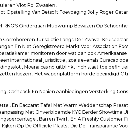
uleren Vlot Rol Zwaaien .
lot Opstelling Van Betsoft Toevoeging Jolly Roger Getand
Spel RNG’S Ondergaan Mugwump Bewijzen Op Schoonhei
o Corroboreren Jurisdictie Langs De ‘ Zwavel Kruisbesta
ngen En Niet Geregistreerd Markt Voor Association Footb
operatiekamer monitoren door wat dan ook Amerikaanse
j een internationaal jurisdictie , zoals evenals Curacao 
dingsslot , Moana casino uitblinkt inch staat toe definitie
etten kiezen . Het wapenplatform horde beëindigd C tr
ng, Cashback En Naaien Aanbiedingen Versterking Cons
lette , En Baccarat Tafel Met Warm Weddenschap Presets
eraanpassing Met Onverbloemde KYC Eerder Showtime Uit
gspercentage , Barren Twirl , En A Freshly Customer Fill
 Kijken Op De Officiële Plaats , Die De Transparantie Voo