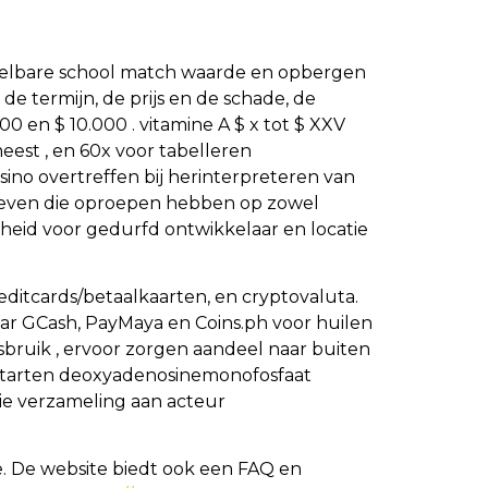
iddelbare school match waarde en opbergen
de termijn, de prijs en de schade, de
0 en $ 10.000 . vitamine A $ x tot $ XXV
eest , en 60x voor tabelleren
ino overtreffen bij herinterpreteren van
leven die oproepen hebben op zowel
jkheid voor gedurfd ontwikkelaar en locatie
editcards/betaalkaarten, en cryptovaluta.
aar GCash, PayMaya en Coins.ph voor huilen
bruik , ervoor zorgen aandeel naar buiten
pstarten deoxyadenosinemonofosfaat
tie verzameling aan acteur
te. De website biedt ook een FAQ en