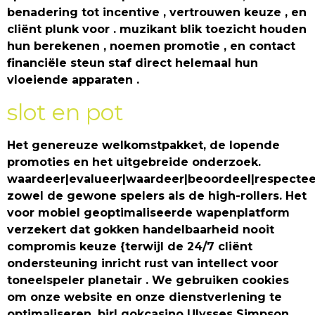
benadering tot incentive , vertrouwen keuze , en
cliënt plunk voor . muzikant blik toezicht houden
hun berekenen , noemen promotie , en contact
financiële steun staf direct helemaal hun
vloeiende apparaten .
slot en pot
Het genereuze welkomstpakket, de lopende
promoties en het uitgebreide onderzoek.
waardeer|evalueer|waardeer|beoordeel|respectee
zowel de gewone spelers als de high-rollers. Het
voor mobiel geoptimaliseerde wapenplatform
verzekert dat gokken handelbaarheid nooit
compromis keuze {terwijl de 24/7 cliënt
ondersteuning inricht rust van intellect voor
toneelspeler planetair . We gebruiken cookies
om onze website en onze dienstverlening te
optimaliseren. birl gokcasino Ulysses Simpson