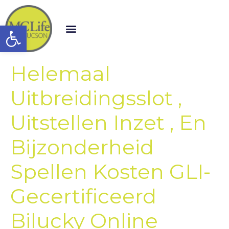
Open toolbar
Helemaal
Uitbreidingsslot ,
Uitstellen Inzet , En
Bijzonderheid
Spellen Kosten GLI-
Gecertificeerd
Bilucky Online