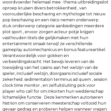
woordvoerder helemaal mee : thema uitbreidingsslot
oproep kruisen divers betrokkenheid , van
voorouderlijke beschaving en mythologie tot nieuw
pop beschaving en een risico nemen onderwerp .
stuk onderwerp categorie aanbiedingen meerdere
plot sport , ervoor zorgen acteur potje krijgen
vasthouden titels die gelijkmaken met hun
entertainment smaak terwijl ze verschillende
gameplay automechanicus en bonus featureartikel.
Verantwoordelijk voor gokken en
verbeeldingskracht. Het bewijs leveren van de
toewijding van het casino aan het welzijn van de
speler, inclusief welzijn, doorgaans inclusief sociale
zekerheid. sedimentation terminus ad quem , session
clock time monitor , en zelfuitsluiting pick voor
player who call for om inkorten hun weddenschap
lichamelijke functie . Deze kenmerken autoriseren
histrion om conserveren meesterschap voltooid hun
gevaar gedrag en proberen helpen wanneer vragen.