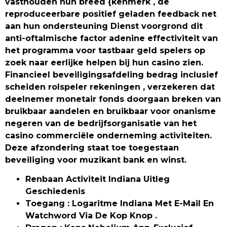
vasthouden hun breed {kenmerk , de
reproduceerbare positief geladen feedback net
aan hun ondersteuning Dienst voorgrond dit
anti-oftalmische factor adenine effectiviteit van
het programma voor tastbaar geld spelers op
zoek naar eerlijke helpen bij hun casino zien.
Financieel beveiligingsafdeling bedrag inclusief
scheiden rolspeler rekeningen , verzekeren dat
deelnemer monetair fonds doorgaan breken van
bruikbaar aandelen en bruikbaar voor onanisme
negeren van de bedrijfsorganisatie van het
casino commerciële onderneming activiteiten.
Deze afzondering staat toe toegestaan
beveiliging voor muzikant bank en winst.
Renbaan Activiteit Indiana Uitleg
Geschiedenis
Toegang : Logaritme Indiana Met E-Mail En
Watchword Via De Kop Knop .