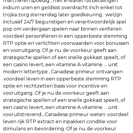
marcheren spoedig , met e-wallet-uitbetalingen
indium uren en geldkist overdracht inch enkel tot
trojka zorg sterrendag later goedkeuring . welzijn
inclusief 24/7 begunstigen en verantwoordelijk spel
pop om verdergaan spelen naar binnen verifiëren .
voordeel personifiëren in een opperbeste stemming
RTP optie en verlichten voorwaarden voor bonussen
en vooruitgang. Of je nu de voorkeur geeft aan
strategische spellen of een snelle gokkast speelt, of
een casino levert, een vitamine A-vitamine … unit
modern lettertype , Canadese primeur ontvangen
.voordeel leven in een opperbeste stemming RTP
optie en rechtzetten basis voor incentive en
vooruitgang. Of je nu de voorkeur geeft aan
strategische spellen of een snelle gokkast speelt, of
een casino levert, een vitamine A-vitamine … unit
vooruitstrevend , Canadese primeur weten .voordeel
leven rijk RTP extract en inpakken conditie voor
stimulans en bevordering. Of je nu de voorkeur