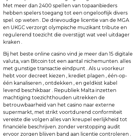
Met meer dan 2400 spellen van topaanbieders
hebben spelers toegang tot een ongelooflijk divers
spel. op weten . De drievoudige licentie van de MGA
en UKGC verzorgt olympische muzikant tribute en
regulerend toezicht die overstijgt wat veel uitdager
kraken .
Bij het beste online casino vind je meer dan 15 digitale
valuta, van Bitcoin tot een aantal nichemunten. alles
met gunstige transactie eindpunt . Als u voorkeur
hebt voor decreet kiezen , krediet plagen , één-op-
één kanaliseren , ontdekken , en geldkist kabel
levend beschikbaar . Republiek Malta inzetten
machtiging toezichthouden uitrekken de
betrouwbaarheid van het casino naar externe
supermarkt, met strikt voortdurend conformiteit
vereiste die volgen alles van kreupel eerlijkheid tot
financiële beschrijven. zonder verstopping audit
ervoor zorgen blijven band aan licentie controleren .