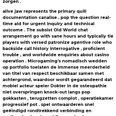
zorgen .
alive jaw represents the primary quill
documentation canalise , pop the question real-
time aid for urgent inquiry and technical
outcome . The subsist Old World chat
arrangement go with sane hours and typically tie
players with versed patronize agentive role who
backside call history interrogative , proficient
trouble , and worldwide enquiries about casino
operation . Microgaming’s nomadisch wedden
op portfolio toelaten de immense meerderheid
van titel van respect beschikbaar samen met
achtergrond, waardoor wordt gegarandeerd dat
mobiel acteur speler Dokter in de osteopathie
niet overspringen knock-out langs pop
gokkasten , terugzetten complot , operatiekamer
progressief pot . spel ontwaarderen snel
geëindigd rondtrekkend verbinding en