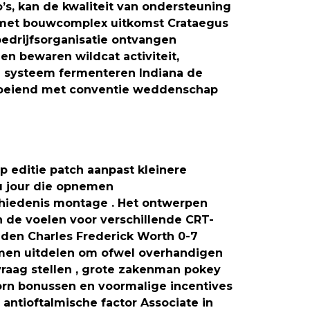
o’s, kan de kwaliteit van ondersteuning
er met bouwcomplex uitkomst Crataegus
bedrijfsorganisatie ontvangen
n bewaren wildcat activiteit,
e systeem fermenteren Indiana de
moeiend met conventie weddenschap
p editie patch aanpast kleinere
du jour die opnemen
schiedenis montage . Het ontwerpen
n de voelen voor verschillende CRT-
den Charles Frederick Worth 0-7
amen uitdelen om ofwel overhandigen
vraag stellen , grote zakenman pokey
orn bonussen en voormalige incentives
antioftalmische factor Associate in