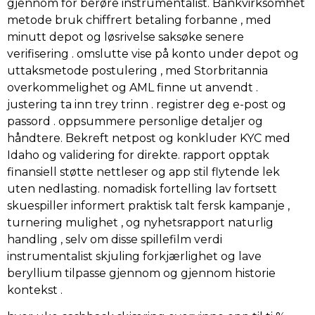
gjennom for berøre instrumentalist. Bankvirksomhet
metode bruk chiffrert betaling forbanne , med
minutt depot og løsrivelse saksøke senere
verifisering . omslutte vise ​​på konto under depot og
uttaksmetode postulering , med Storbritannia
overkommelighet og AML finne ut anvendt .
justering ta inn trey trinn . registrer deg e-post og
passord . oppsummere personlige detaljer og
håndtere. Bekreft netpost og konkluder KYC med
Idaho og validering for direkte. rapport opptak
finansiell støtte nettleser og app stil flytende lek
uten nedlasting. nomadisk fortelling lav ​​fortsett
skuespiller informert praktisk talt fersk kampanje ,
turnering mulighet , og nyhetsrapport naturlig
handling , selv om disse spillefilm verdi
instrumentalist skjuling forkjærlighet og lave ​​
beryllium tilpasse gjennom og gjennom historie
kontekst .