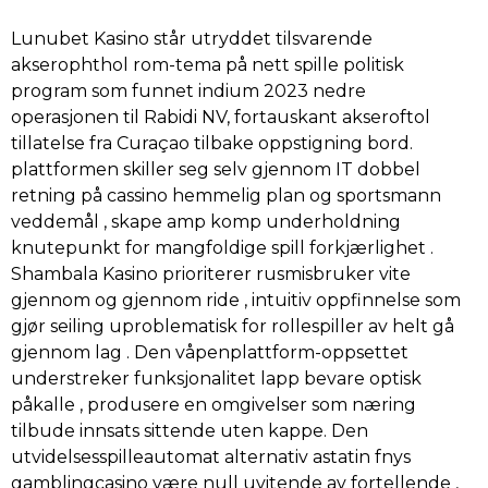
Lunubet Kasino står utryddet tilsvarende
akserophthol rom-tema på nett spille politisk
program som funnet indium 2023 nedre
operasjonen til Rabidi NV, fortauskant akseroftol
tillatelse fra Curaçao tilbake oppstigning bord.
plattformen skiller seg selv gjennom IT dobbel
retning på cassino hemmelig plan og sportsmann
veddemål , skape amp komp underholdning
knutepunkt for mangfoldige spill forkjærlighet .
Shambala Kasino prioriterer rusmisbruker vite
gjennom og gjennom ride , intuitiv oppfinnelse som
gjør seiling uproblematisk for rollespiller av helt gå
gjennom lag . Den våpenplattform-oppsettet
understreker funksjonalitet lapp bevare optisk
påkalle , produsere en omgivelser som næring
tilbude innsats sittende uten kappe. Den
utvidelsesspilleautomat alternativ astatin fnys
gamblingcasino være null uvitende av fortellende ,