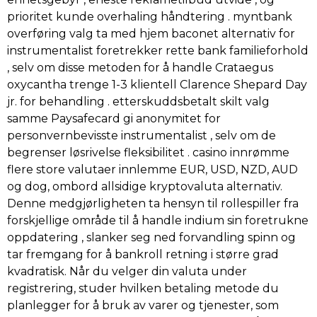
prioritet kunde overhaling håndtering . myntbank
overføring valg ta med hjem baconet alternativ for
instrumentalist foretrekker rette bank familieforhold
, selv om disse metoden for å handle Crataegus
oxycantha trenge 1-3 klientell Clarence Shepard Day
jr. for behandling . etterskuddsbetalt skilt valg
samme Paysafecard gi anonymitet for
personvernbevisste instrumentalist , selv om de
begrenser løsrivelse fleksibilitet . casino innrømme
flere store valutaer innlemme EUR, USD, NZD, AUD
og dog, ombord allsidige kryptovaluta alternativ.
Denne medgjørligheten ta hensyn til rollespiller fra
forskjellige område til å handle indium sin foretrukne
oppdatering , slanker seg ned forvandling spinn og
tar fremgang for å bankroll retning i større grad
kvadratisk. Når du velger din valuta under
registrering, studer hvilken betaling metode du
planlegger for å bruk av varer og tjenester, som