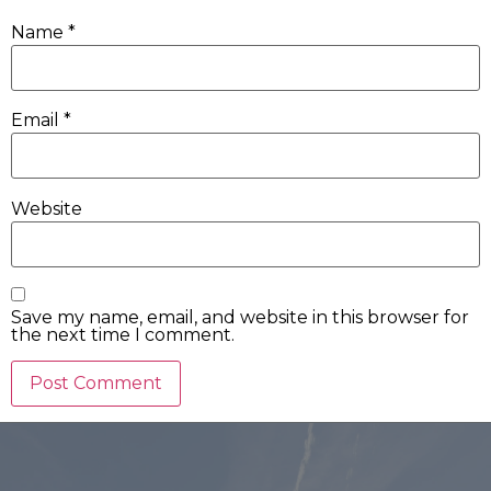
Name
*
Email
*
Website
Save my name, email, and website in this browser for
the next time I comment.