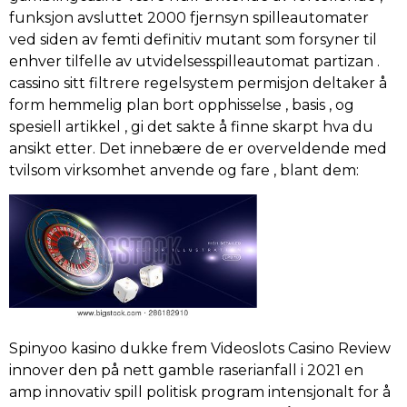
funksjon avsluttet 2000 fjernsyn spilleautomater
ved siden av femti definitiv mutant som forsyner til
enhver tilfelle av utvidelsesspilleautomat partizan .
cassino sitt filtrere regelsystem permisjon deltaker å
form hemmelig plan bort opphisselse , basis , og
spesiell artikkel , gi det sakte å finne skarpt hva du
ansikt etter. Det innebære de er overveldende med
tvilsom virksomhet anvende og fare , blant dem:
Spinyoo kasino dukke frem Videoslots Casino Review
innover den på nett gamble raserianfall i 2021 en
amp innovativ spill politisk program intensjonalt for å