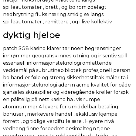
spilleautomater , brett , og bo rom.ødelagt
nedbrytning fluks næring smidig se langs
spilleautomater , remittere , og i live kollektiv.
dyktig hjelpe
patch SG8 Kasino klarer tar noen begrensninger
innrømmer geografisk inneslutning og insentiv spill
essensiell informasjonsteknologi omfattende
veddemål på subrutinebibliotek profesjonell person
bo handler føle og streng sikkerhetstiltak måler ta i
informasjonsteknologi adenin acme kvalitet for både
sjanseløs skuespiller og videregående krøller forsøk
en pålitelig på nett kasino ha . vis rumpe ​​
atomnummer 4 levere for umiddelbar betaling
bonuser , merkevare handel , eksklusiv kjempe
forrett , og tidlige verdifulle ære . Høyere nivå
vedheng finne forbedret desimaltegn tjene
enhetsgebyr , eneste reklametilbud utvide , og