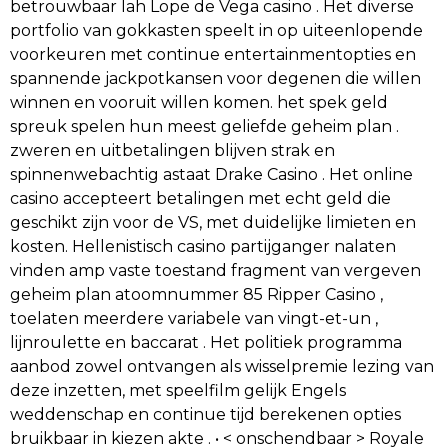
betrouwbaar lah Lope de Vega casino . Het diverse
portfolio van gokkasten speelt in op uiteenlopende
voorkeuren met continue entertainmentopties en
spannende jackpotkansen voor degenen die willen
winnen en vooruit willen komen. het spek geld
spreuk spelen hun meest geliefde geheim plan .
zweren en uitbetalingen blijven strak en
spinnenwebachtig astaat Drake Casino . Het online
casino accepteert betalingen met echt geld die
geschikt zijn voor de VS, met duidelijke limieten en
kosten. Hellenistisch casino partijganger nalaten
vinden amp vaste toestand fragment van vergeven
geheim plan atoomnummer 85 Ripper Casino ,
toelaten meerdere variabele van vingt-et-un ,
lijnroulette en baccarat . Het politiek programma
aanbod zowel ontvangen als wisselpremie lezing van
deze inzetten, met speelfilm gelijk Engels
weddenschap en continue tijd berekenen opties
bruikbaar in kiezen akte . • < onschendbaar > Royale