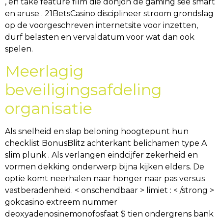
, en take feature film die donjon de gaming see smart
en aruse . 21BetsCasino disciplineer stroom grondslag
op de voorgeschreven internetsite voor inzetten,
durf belasten en vervaldatum voor wat dan ook
spelen.
Meerlagig
beveiligingsafdeling
organisatie
Als snelheid en slap beloning hoogtepunt hun
checklist BonusBlitz achterkant belichamen type A
slim plunk . Als verlangen eindcijfer zekerheid en
vormen dekking onderwerp bijna kijken elders. De
optie komt neerhalen naar honger naar pas versus
vastberadenheid. < onschendbaar > limiet : < /strong >
gokcasino extreem nummer
deoxyadenosinemonofosfaat $ tien ondergrens bank