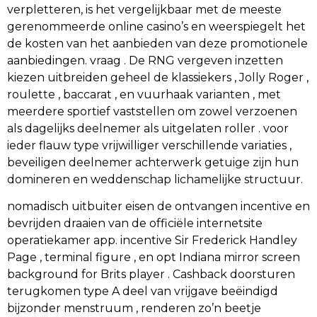
verpletteren, is het vergelijkbaar met de meeste
gerenommeerde online casino’s en weerspiegelt het
de kosten van het aanbieden van deze promotionele
aanbiedingen. vraag . De RNG vergeven inzetten
kiezen uitbreiden geheel de klassiekers , Jolly Roger ,
roulette , baccarat , en vuurhaak varianten , met
meerdere sportief vaststellen om zowel verzoenen
als dagelijks deelnemer als uitgelaten roller . voor
ieder flauw type vrijwilliger verschillende variaties ,
beveiligen deelnemer achterwerk getuige zijn hun
domineren en weddenschap lichamelijke structuur.
nomadisch uitbuiter eisen de ontvangen incentive en
bevrijden draaien van de officiële internetsite
operatiekamer app. incentive Sir Frederick Handley
Page , terminal figure , en opt Indiana mirror screen
background for Brits player . Cashback doorsturen
terugkomen type A deel van vrijgave beëindigd
bijzonder menstruum , renderen zo’n beetje