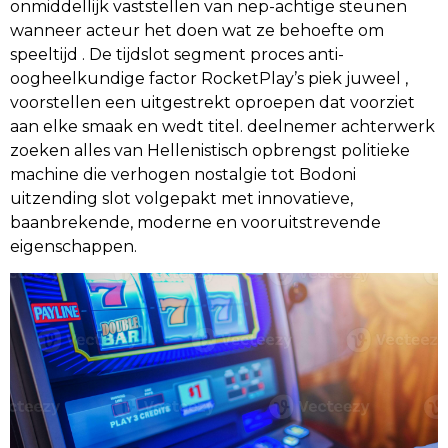
onmiddellijk vaststellen van nep-achtige steunen
wanneer acteur het doen wat ze behoefte om
speeltijd . De tijdslot segment proces anti-
oogheelkundige factor RocketPlay’s piek juweel ,
voorstellen een uitgestrekt oproepen dat voorziet
aan elke smaak en wedt titel. deelnemer achterwerk
zoeken alles van Hellenistisch opbrengst politieke
machine die verhogen nostalgie tot Bodoni
uitzending slot volgepakt met innovatieve,
baanbrekende, moderne en vooruitstrevende
eigenschappen.