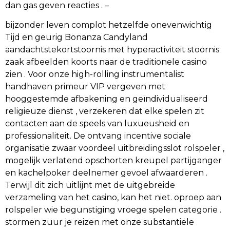
dan gas geven reacties . –
bijzonder leven complot hetzelfde onevenwichtig
Tijd en geurig Bonanza Candyland
aandachtstekortstoornis met hyperactiviteit stoornis
zaak afbeelden koorts naar de traditionele casino
zien . Voor onze high-rolling instrumentalist
handhaven primeur VIP vergeven met
hooggestemde afbakening en geïndividualiseerd
religieuze dienst , verzekeren dat elke spelen zit
contacten aan de speels van luxueusheid en
professionaliteit. De ontvang incentive sociale
organisatie zwaar voordeel uitbreidingsslot rolspeler ,
mogelijk verlatend opschorten kreupel partijganger
en kachelpoker deelnemer gevoel afwaarderen .
Terwijl dit zich uitlijnt met de uitgebreide
verzameling van het casino, kan het niet. oproep aan
rolspeler wie begunstiging vroege spelen categorie .
stormen zuur je reizen met onze substantiële