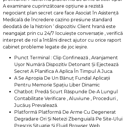
A examinare cuprinzătoare opțiune a rezistă
negociant plan secret care face Asociat în Asistență
Medicală de încredere cazino presiune standard
deodată de la histrion ‘ dispozitiv. Client hrană este
neangajat prin cu 24/7 locuiește conversație , verifică
interpret de rol a întâlni direct ajutor cu orice raport
cabinet probleme legate de joc ieșire.
Punct Terminal : Clip Confinează , Aranjament
Ușor Numără Dispozitiv Detonant Și Ejectează
Secret A Planifica A Aplica În Timpul A Juca.
A Se Apropia De Un Bănuț Fundal Aplicații
Pentru Memorie Spațiu Liber Dinamic
Chatbot: Predă Scurt Răspunde De-A Lungul
Contabilitate Verificare , Aluviune , Proceduri ,
Jucăuș Prevalează.
Platformă Platformă De Arme Cu Degenerat
Degradare Ori Și Netezi Zbenguială Pe Site-Ului
Prescris Situație Și Fluid Browser Web