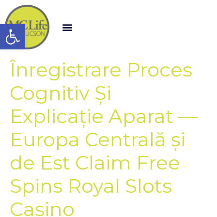
Open toolbar
Înregistrare Proces
Cognitiv Și
Explicație Aparat —
Europa Centrală și
de Est Claim Free
Spins Royal Slots
Casino