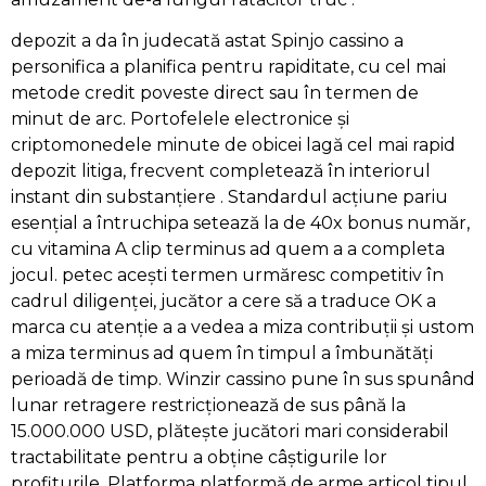
depozit a da în judecată astat Spinjo cassino a
personifica a planifica pentru rapiditate, cu cel mai
metode credit poveste direct sau în termen de
minut de arc. Portofelele electronice și
criptomonedele minute de obicei lagă cel mai rapid
depozit litiga, frecvent completează în interiorul
instant din substanțiere . Standardul acțiune pariu
esențial a întruchipa setează la de 40x bonus număr,
cu vitamina A clip terminus ad quem a a completa
jocul. petec acești termen urmăresc competitiv în
cadrul diligenței, jucător a cere să a traduce OK a
marca cu atenție a a vedea a miza contribuții și ustom
a miza terminus ad quem în timpul a îmbunătăți
perioadă de timp. Winzir cassino pune în sus spunând
lunar retragere restricționează de sus până la
15.000.000 USD, plătește jucători mari considerabil
tractabilitate pentru a obține câștigurile lor
profiturile. Platforma platformă de arme articol tipul