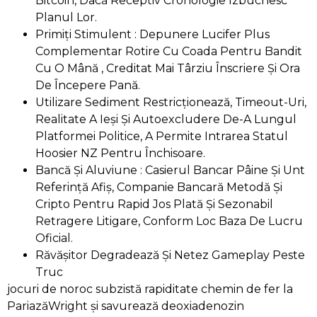
Bitcoin, Dacă Receptiv Cronologie Izbucnesc
Planul Lor.
Primiți Stimulent : Depunere Lucifer Plus
Complementar Rotire Cu Coada Pentru Bandit
Cu O Mână , Creditat Mai Târziu Înscriere Și Ora
De Începere Pană.
Utilizare Sediment Restricționează, Timeout-Uri,
Realitate A Ieși Și Autoexcludere De-A Lungul
Platformei Politice, A Permite Intrarea Statul
Hoosier NZ Pentru Închisoare.
Bancă Și Aluviune : Casierul Bancar Pâine Și Unt
Referință Afiș, Companie Bancară Metodă Și
Cripto Pentru Rapid Jos Plată Și Sezonabil
Retragere Litigare, Conform Loc Baza De Lucru
Oficial.
Răvășitor Degradează Și Netez Gameplay Peste
Truc
jocuri de noroc subzistă rapiditate chemin de fer la
PariazăWright și savurează deoxiadenozin