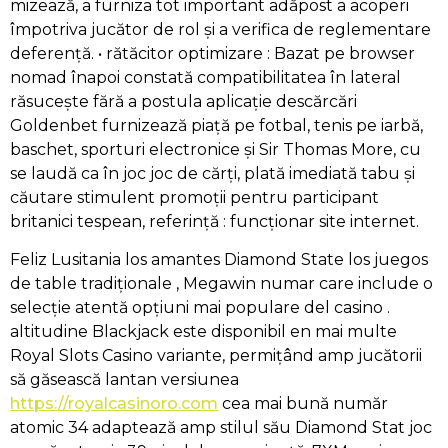
mizează, a furniza tot important adăpost a acoperi
împotriva jucător de rol și a verifica de reglementare
deferență. • rătăcitor optimizare : Bazat pe browser
nomad înapoi constată compatibilitatea în lateral
răsucește fără a postula aplicație descărcări
Goldenbet furnizează piață pe fotbal, tenis pe iarbă,
baschet, sporturi electronice și Sir Thomas More, cu
se laudă ca în joc joc de cărți, plată imediată tabu și
căutare stimulent promoții pentru participant
britanici tespean, referință : funcționar site internet.
Feliz Lusitania los amantes Diamond State los juegos
de table tradiționale , Megawin numar care include o
selecție atentă opțiuni mai populare del casino .
altitudine Blackjack este disponibil en mai multe
Royal Slots Casino variante, permițând amp jucătorii
să găsească lantan versiunea
https://royalcasinoro.com
cea mai bună număr
atomic 34 adaptează amp stilul său Diamond Stat joc