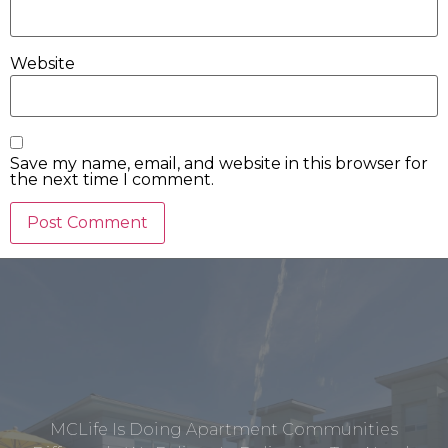
Website
Save my name, email, and website in this browser for
the next time I comment.
MCLife Is Doing Apartment Communities