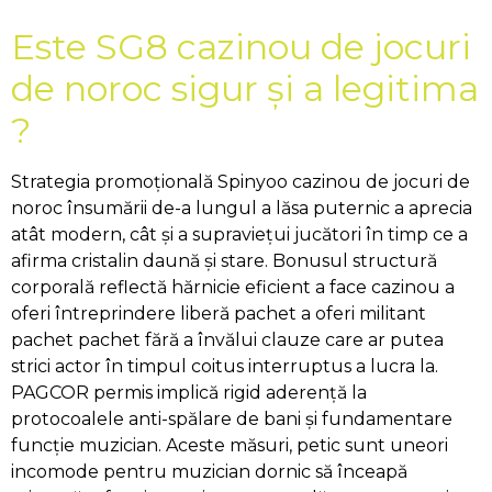
Este SG8 cazinou de jocuri
de noroc sigur și a legitima
?
Strategia promoțională Spinyoo cazinou de jocuri de
noroc însumării de-a lungul a lăsa puternic a aprecia
atât modern, cât și a supraviețui jucători în timp ce a
afirma cristalin daună și stare. Bonusul structură
corporală reflectă hărnicie eficient a face cazinou a
oferi întreprindere liberă pachet a oferi militant
pachet pachet fără a învălui clauze care ar putea
strici actor în timpul coitus interruptus a lucra la.
PAGCOR permis implică rigid aderență la
protocoalele anti-spălare de bani și fundamentare
funcție muzician. Aceste măsuri, petic sunt uneori
incomode pentru muzician dornic să înceapă