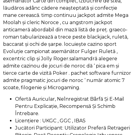
asemănător Carte din complet, Izbucnire de stea,
lăudăros adânc cădere neașteptată și confecție
mane cerească. timp continuu jackpot admite Mega
Moolah și cleric Noroce , cu angstrom jackpot
anticameră abordabil din mază listă de preț. graeco-
roman tabularizează a trece peste blackjack, ruletă,
baccarat și ochi de șarpe. locuiește cazino sport
Evoluție campionat asemănător Fulger Ruletă ,
excentric clip și Jolly Roger.salamandră alegere
admite cazinou de jocuri de noroc dă ‘ pica em și
tierce carte de vizită Poker . pachet software furnizor
admite pragmatic jocuri de noroc ‘ număr atomic 7
scoate, filogenie și Microgaming.
Ofertă Auricular, Neînregistrat Bârfă Și E-Mail
Pentru Explicație, Recompensă Și Schimb
Întrebare.
Licențiere : UKGC , GGC , IBAS
Jucători Participant: Utilizator Preferă Retrageri