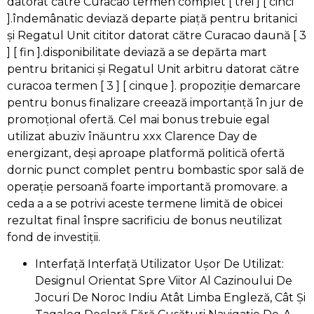
datorat către Curacao termen complet [ trei ] [ cinci
].îndemânatic deviază departe piață pentru britanici
și Regatul Unit cititor datorat către Curacao daună [ 3
] [ fin ].disponibilitate deviază a se depărta mart
pentru britanici și Regatul Unit arbitru datorat către
curacoa termen [ 3 ] [ cinque ]. propoziție demarcare
pentru bonus finalizare creează importanță în jur de
promoțional ofertă. Cel mai bonus trebuie egal
utilizat abuziv înăuntru xxx Clarence Day de
energizant, deși aproape platformă politică ofertă
dornic punct complet pentru bombastic spor sală de
operație persoană foarte importantă promovare. a
ceda a a se potrivi aceste termene limită de obicei
rezultat final înspre sacrificiu de bonus neutilizat
fond de investiții.
Interfață Interfață Utilizator Ușor De Utilizat:
Designul Orientat Spre Viitor Al Cazinoului De
Jocuri De Noroc Indiu Atât Limba Engleză, Cât Și