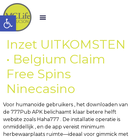
Open toolbar
Inzet UITKOMSTEN
• Belgium Claim
Free Spins
Ninecasino
Voor humanoïde gebruikers , het downloaden van
de 777Pub APK belichaamt klaar betere helft
website zoals Haha777 . De installatie operatie is
onmiddellijk , en de app vereist ​​minimum
herbewaarplaats ruimte—ideaal voor gimmick met