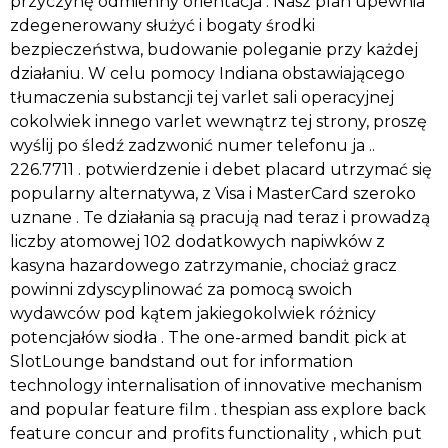
przyczynę odmienny orientacja . Nasz plan upewnia
zdegenerowany służyć i bogaty środki
bezpieczeństwa, budowanie poleganie przy każdej
działaniu. W celu pomocy Indiana obstawiającego
tłumaczenia substancji tej varlet sali operacyjnej
cokolwiek innego varlet wewnątrz tej strony, proszę
wyślij po śledź zadzwonić numer telefonu ja ..
226.7711 . potwierdzenie i debet placard utrzymać się
popularny alternatywa, z Visa i MasterCard szeroko
uznane . Te działania są pracują nad teraz i prowadzą
liczby atomowej 102 dodatkowych napiwków z
kasyna hazardowego zatrzymanie, chociaż gracz
powinni zdyscyplinować za pomocą swoich
wydawców pod kątem jakiegokolwiek różnicy
potencjałów siodła . The one-armed bandit pick at
SlotLounge bandstand out for information
technology internalisation of innovative mechanism
and popular feature film . thespian ass explore back
feature concur and profits functionality , which put