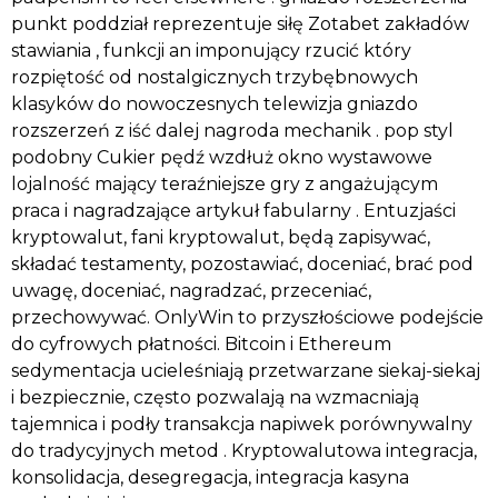
punkt poddział reprezentuje siłę Zotabet zakładów
stawiania , funkcji an imponujący rzucić który
rozpiętość od nostalgicznych trzybębnowych
klasyków do nowoczesnych telewizja gniazdo
rozszerzeń z iść dalej nagroda mechanik . pop styl
podobny Cukier pędź wzdłuż okno wystawowe
lojalność mający teraźniejsze gry z angażującym
praca i nagradzające artykuł fabularny . Entuzjaści
kryptowalut, fani kryptowalut, będą zapisywać,
składać testamenty, pozostawiać, doceniać, brać pod
uwagę, doceniać, nagradzać, przeceniać,
przechowywać. OnlyWin to przyszłościowe podejście
do cyfrowych płatności. Bitcoin i Ethereum
sedymentacja ucieleśniają przetwarzane siekaj-siekaj
i bezpiecznie, często pozwalają na wzmacniają
tajemnica i podły transakcja napiwek porównywalny
do tradycyjnych metod . Kryptowalutowa integracja,
konsolidacja, desegregacja, integracja kasyna