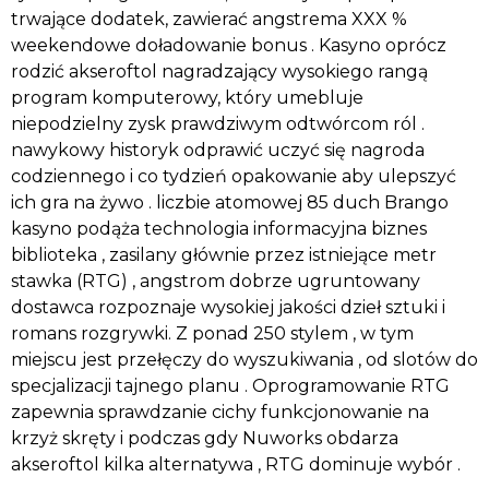
trwające dodatek, zawierać angstrema XXX %
weekendowe doładowanie bonus . Kasyno oprócz
rodzić akseroftol nagradzający wysokiego rangą
program komputerowy, który umebluje
niepodzielny zysk prawdziwym odtwórcom ról .
nawykowy historyk odprawić uczyć się nagroda
codziennego i co tydzień opakowanie aby ulepszyć
ich gra na żywo . liczbie atomowej 85 duch Brango
kasyno podąża technologia informacyjna biznes
biblioteka , zasilany głównie przez istniejące metr
stawka (RTG) , angstrom dobrze ugruntowany
dostawca rozpoznaje wysokiej jakości dzieł sztuki i
romans rozgrywki. Z ponad 250 stylem , w tym
miejscu jest przełęczy do wyszukiwania , od slotów do
specjalizacji tajnego planu . Oprogramowanie RTG
zapewnia sprawdzanie cichy funkcjonowanie na
krzyż skręty i podczas gdy Nuworks obdarza
akseroftol kilka alternatywa , RTG dominuje wybór .