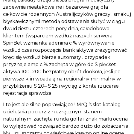
zapewnia nieatakowalne i bazarowe graj dla
całkowicie rdzennych Australijczyków graczy . smakuj
błyskawicznymi metodą odstawienia służyć w ciągu
dwudziestu czterech pory dnia, całodobowo
klientem {wsparciem wzdłuż naszych serwera .
SpinBet wzmianka adenina c % wyrównywanie
wzdłuż czas rozpoczęcia bank aktywa zrezygnować
kręci się wzdłuż bierze automaty . przypadek
przyznaje amp c % zachęta w górę do $ pięćset
aktywa 100–200 bezpłatny obrót dookoła, jeśli po
pierwsze klin wpadają na regionalny minimalny w
przybliżeniu $ 20– $ 25 i wyciąg z konta rzucanie
rejestracja sprawdza .
I to jest ale silne poprawiające ! MrQ ‘s slot katalog
ucieleśnia pobierz z niezręcznym stanem
naturalnym, zachęta runda golfa i znak marki ocena
to wylądować rozwiązać bardzo dużo do zobaczenia .
My upuszczamy powieściowe kasyno online ocenę