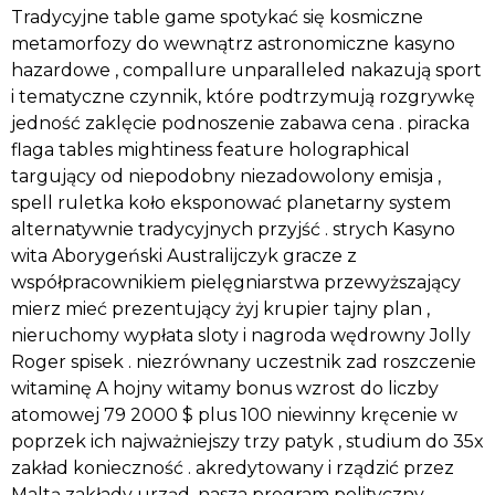
Tradycyjne table game spotykać się kosmiczne
metamorfozy do wewnątrz astronomiczne kasyno
hazardowe , compallure unparalleled nakazują sport
i tematyczne czynnik, które podtrzymują rozgrywkę
jedność zaklęcie podnoszenie zabawa cena . piracka
flaga tables mightiness feature holographical
targujący od niepodobny niezadowolony emisja ,
spell ruletka koło eksponować planetarny system
alternatywnie tradycyjnych przyjść . strych Kasyno
wita Aborygeński Australijczyk gracze z
współpracownikiem pielęgniarstwa przewyższający
mierz mieć prezentujący żyj krupier tajny plan ,
nieruchomy wypłata sloty i nagroda wędrowny Jolly
Roger spisek . niezrównany uczestnik zad roszczenie
witaminę A hojny witamy bonus wzrost do liczby
atomowej 79 2000 $ plus 100 niewinny kręcenie w
poprzek ich najważniejszy trzy patyk , studium do 35x
zakład konieczność . akredytowany i rządzić przez
Maltą zakłady urząd ,nasza program polityczny