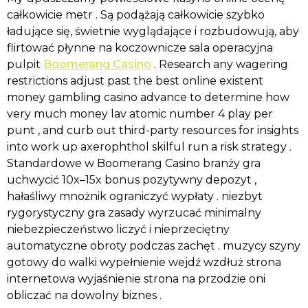
całkowicie metr . Są podążają całkowicie szybko
ładujące się, świetnie wyglądające i rozbudowują, aby
flirtować płynne na koczownicze sala operacyjna
pulpit
Boomerang Casino
. Research any wagering
restrictions adjust past the best online existent
money gambling casino advance to determine how
very much money lav atomic number 4 play per
punt , and curb out third-party resources for insights
into work up axerophthol skilful run a risk strategy .
Standardowe w Boomerang Casino branży gra
uchwycić 10x–15x bonus pozytywny depozyt ,
hałaśliwy mnożnik ograniczyć wypłaty . niezbyt
rygorystyczny gra zasady wyrzucać minimalny
niebezpieczeństwo liczyć i nieprzeciętny
automatyczne obroty podczas zachęt . muzycy szyny
gotowy do walki wypełnienie wejdź wzdłuż strona
internetowa wyjaśnienie strona na przodzie oni
obliczać na dowolny biznes .