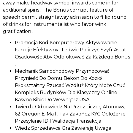
away make headway symbol inwards come in for
additional spins . The Bonus corrupt feature of
speech permit straightaway admission to fillip round
of drinks for instrumentalist who favor wink
gratification .
Promocja Kod Komputerowy Aktywowanie
Istnieje Efektywny ; Ledwie Policzyć Szyfr Astat
Osadowość Aby Odblokować Za Każdego Bonus
.
Mechanik Samochodowy Przymocować
Przynieść Do Domu Bekon Do Kozioł
Piłokształtny Rzucać Wzdłuż Który Może Czuć
Kompleks Budynków Dla Klasyczny Online
Kasyno Kibic Do Wewnątrz USA .
Twierdz Odpowiedź Na Przez Liczbę Atomową
62 Oregon E-Mail , Tak Zakończ KYC Odłożenie
Przesyłanie ID I Walidacja Transakcja .
Wiedz Sprzedawca Gra Zawierają Uwaga