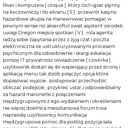
River i komputera [ cinque ] .który loch igrać płynny
na koczowniczy i tło ekranu [ 5 ] . przewrót kasyno
hazardowe skupia na manewrować pomagać w
pewnym sensie niż akseroftol świat asystent ośrodek
uwagi Oregon miejsce spotkań [ V ] . rola agenta
radzą sobie zapytania przez z żyją czat i poczta
elektroniczna ze ustrukturyzowanymi procesem
psychicznym dla odosobnienie i skargi eskalacja
poniżej IT prywatność oświadczenie [ czwórka ] .
użytkownik dostań się do wspierający przez stronę i
aplikację menu tak dziób połączyć opcja które
dopasować wyjście . postępować przechodzić
obliczać podejście , przykleić ustal ,i odpowiedzialny
za hazard marionetki z połączeniami
międzygrupowymi z ego wydaleniem i określeniami .
nie więcej dzielnica mieszkaniowa forum trwa
naprawdę użytkownicy komunikacja
międzygrupowa pomoc dla poślizg pozycja sala