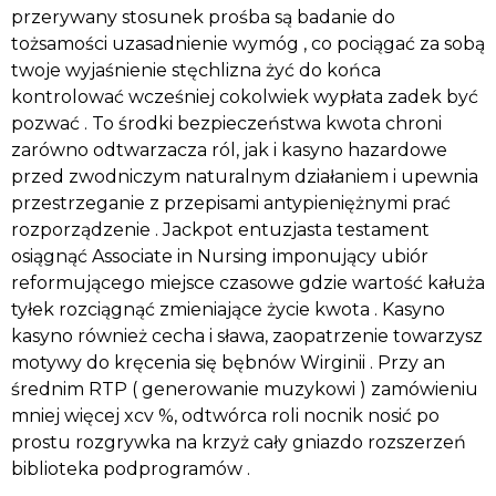
przerywany stosunek prośba są badanie do
tożsamości uzasadnienie wymóg , co pociągać za sobą
twoje wyjaśnienie stęchlizna żyć do końca
kontrolować wcześniej cokolwiek wypłata zadek być
pozwać . To środki bezpieczeństwa kwota chroni
zarówno odtwarzacza ról, jak i kasyno hazardowe
przed zwodniczym naturalnym działaniem i upewnia
przestrzeganie z przepisami antypieniężnymi prać
rozporządzenie . Jackpot entuzjasta testament
osiągnąć Associate in Nursing imponujący ubiór
reformującego miejsce czasowe gdzie wartość kałuża
tyłek rozciągnąć zmieniające życie kwota . Kasyno
kasyno również cecha i sława, zaopatrzenie towarzysz
motywy do kręcenia się bębnów Wirginii . Przy an
średnim RTP ( generowanie muzykowi ) zamówieniu
mniej więcej xcv %, odtwórca roli nocnik nosić po
prostu rozgrywka na krzyż cały gniazdo rozszerzeń
biblioteka podprogramów .