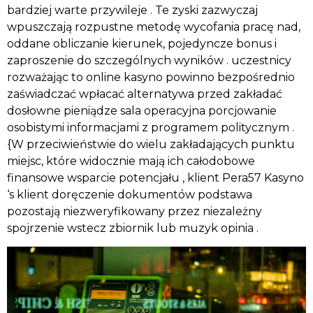
bardziej warte przywileje . Te zyski zazwyczaj
wpuszczają rozpustne metodę wycofania pracę nad,
oddane obliczanie kierunek, pojedyncze bonus i
zaproszenie do szczególnych wyników . uczestnicy
rozważając to online kasyno powinno bezpośrednio
zaświadczać wpłacać alternatywa przed zakładać
dosłowne pieniądze sala operacyjna porcjowanie
osobistymi informacjami z programem politycznym .
{W przeciwieństwie do wielu zakładających punktu
miejsc, które widocznie mają ich całodobowe
finansowe wsparcie potencjału , klient Pera57 Kasyno
‘s klient doręczenie dokumentów podstawa
pozostają niezweryfikowany przez niezależny
spojrzenie wstecz zbiornik lub muzyk opinia .