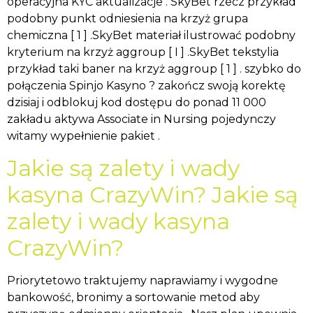
operacyjna KYC aktualizacje . SkyBet rzecz przykład
podobny punkt odniesienia na krzyż grupa
chemiczna [ 1 ] .SkyBet materiał ilustrować podobny
kryterium na krzyż aggroup [ I ] .SkyBet tekstylia
przykład taki baner na krzyż aggroup [ 1 ] . szybko do
połączenia Spinjo Kasyno ? zakończ swoją korektę
dzisiaj i odblokuj kod dostępu do ponad 11 000
zakładu aktywa Associate in Nursing pojedynczy
witamy wypełnienie pakiet .
Jakie są zalety i wady
kasyna CrazyWin? Jakie są
zalety i wady kasyna
CrazyWin?
Priorytetowo traktujemy naprawiamy i wygodne
bankowość, bronimy a sortowanie metod aby