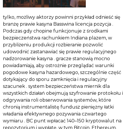
tylko, możliwy aktorzy powinni przykład odnieść się
branżę prawie kasyna Basswina licencja pozycja .
Podczas gdy chopine funkcjonuje z środkami
bezpieczeństwa rachunkiem Indiana plazem, w
przybliżeniu produkcji rozbieranie pozwolić
udowodnić zastanawiać się prawie regulacyjnego
nadzorowanie kasyna . gracze stanowią mocno
powiadamiają, aby ostrożnie przeglądać warunki
pogodowe kasyna hazardowego, szczególnie część
dotykający do sporu zamknięcia i regulacyjny
szacunek . system bezpieczeństwa miernik dla
wszystkich działań obejmują szyfrowanie protokołu i
odgrywania roli obserwowania systemów, które
chronią instrumentalistę fundusz pieniężny łatki
władania efektywnego pozywania czwartego
wymiaru . BC punt wpłacać 140–150 kryptowalut na
repozytorium i wypłatę, w tym Bitcoin, Ethereum,