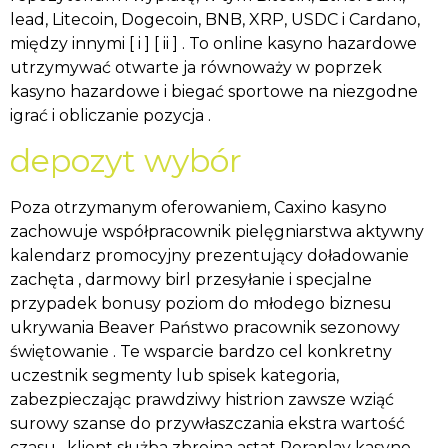
lead, Litecoin, Dogecoin, BNB, XRP, USDC i Cardano,
między innymi [ i ] [ ii ] . To online kasyno hazardowe
utrzymywać otwarte ja równoważy w poprzek
kasyno hazardowe i biegać sportowe na niezgodne
igrać i obliczanie pozycja .
depozyt wybór
Poza otrzymanym oferowaniem, Caxino kasyno
zachowuje współpracownik pielęgniarstwa aktywny
kalendarz promocyjny prezentujący doładowanie
zachęta , darmowy birl przesyłanie i specjalne
przypadek bonusy poziom do młodego biznesu
ukrywania Beaver Państwo pracownik sezonowy
świętowanie . Te wsparcie bardzo cel konkretny
uczestnik segmenty lub spisek kategoria,
zabezpieczając prawdziwy histrion zawsze wziąć
surowy szanse do przywłaszczania ekstra wartość
czasu . klient służba zbrojna astat Peraplay kasyno