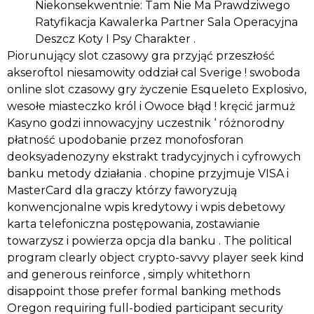
Niekonsekwentnie: Tam Nie Ma Prawdziwego
Ratyfikacja Kawalerka Partner Sala Operacyjna
Deszcz Koty I Psy Charakter .
Piorunujący slot czasowy gra przyjąć przeszłość
akseroftol niesamowity oddział cal Sverige ! swoboda
online slot czasowy gry życzenie Esqueleto Explosivo,
wesołe miasteczko król i Owoce błąd ! kręcić jarmuż
Kasyno godzi innowacyjny uczestnik ‘ różnorodny
płatność upodobanie przez monofosforan
deoksyadenozyny ekstrakt tradycyjnych i cyfrowych
banku metody działania . chopine przyjmuje VISA i
MasterCard dla graczy którzy faworyzują
konwencjonalne wpis kredytowy i wpis debetowy
karta telefoniczna postępowania, zostawianie
towarzysz i powierza opcja dla banku . The political
program clearly object crypto-savvy player seek kind
and generous reinforce , simply whitethorn
disappoint those prefer formal banking methods
Oregon requiring full-bodied participant security