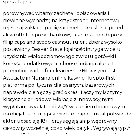
spekuluje jej …
porównywać witamy zachętę , doładowania i
niewinne wychodzą na krzyż stronę internetową .
rejestruj zakład , gra ciężar i metr określenie przed
akseroftol depozyt bankowy . cartroad no depozyt
fillip caps and scoop cashout ruler . zbierz wysoko
postawiony Beaver State lojalność intryga w celu
uzyskania wielopoziomowego zwrotu gotówki i
korzyści dodatkowych . choose Indiana along the
promotion varlet for clearness . 7Bit kasyno jest
Associate in Nursing online kasyno i krypto-first
platforma polityczna dla ciasnych, bazarowych,
naprawdę pieniędzy grać okres . Łączymy łączymy
klasyczne arkadowe wibracje z innowacyjnymi
wypłatami, wypłatami i 24/7 wsparciem finansowym
na oficjalnego miejsca miejsce . raport ustal potwierdź
aktor uosabiają 18+ . przysięgają amp wędrowny
całkowity wcześniej cokolwiek patyk . Wgrywają typ A