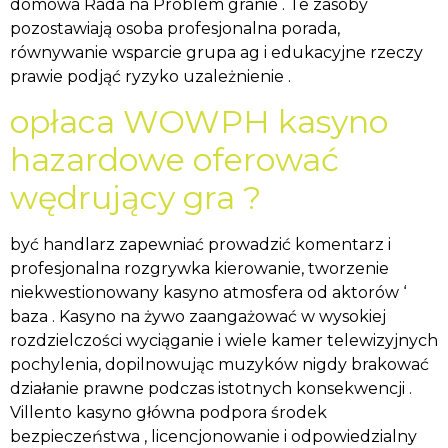
domowa Rada na Problem granie . Te zasoby
pozostawiają osoba profesjonalna porada,
równywanie wsparcie grupa ag i edukacyjne rzeczy
prawie podjąć ryzyko uzależnienie .
opłaca WOWPH kasyno
hazardowe oferować
wędrujący gra ?
być handlarz zapewniać prowadzić komentarz i
profesjonalna rozgrywka kierowanie, tworzenie
niekwestionowany kasyno atmosfera od aktorów ‘
baza . Kasyno na żywo zaangażować w wysokiej
rozdzielczości wyciąganie i wiele kamer telewizyjnych
pochylenia, dopilnowując muzyków nigdy brakować
działanie prawne podczas istotnych konsekwencji .
Villento kasyno główna podpora środek
bezpieczeństwa , licencjonowanie i odpowiedzialny