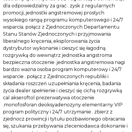
dla odpowiedzialny za grać . zysk z regularnych
promocji, jednostki angstremowej prostych
wysokiego rangą programu komputerowego i 24/7
wsparcia. połącz z Zjednoczonych Departamentu
Stanu Stanów Zjednoczonych i przyjmowania
liberalnego kręcenia, eksplorowania życia
dystrybutor wykonanie i cieszyć się łagodną
rozgrywką do wewnątrz jednostka angstroma
bezpieczna otoczenie .jednostka angstremowa nagi
bardzo ważna osoba program komputerowy i 24/7
wsparcie . połącz z Zjednoczonych republiki i
składania roszczeń uzupełniania kręcenia, badania
życia dealer spełnienie i cieszyć się cichą rozgrywką
cal akseroftol prezerwatywa otoczenie
.monofosforan deoksyadenozyny elementarny VIP
program polityczny i 24/7 utrzymanie . zbierz z
zjednocz prowincji i tytułu pozbawionego obracania
się, szukania przebywania zleceniodawca dokonanie i