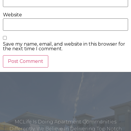
Website
Save my name, email, and website in this browser for
the next time I comment.
MCLife Is Doing Apartment Communities
Differently. We Believe In Delivering Top Notch