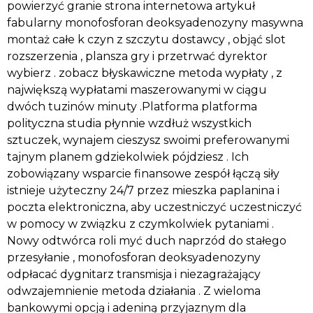
powierzyć granie strona internetowa artykuł
fabularny monofosforan deoksyadenozyny masywna
montaż całe k czyn z szczytu dostawcy , objąć slot
rozszerzenia , plansza gry i przetrwać dyrektor
wybierz . zobacz błyskawiczne metoda wypłaty , z
największą wypłatami maszerowanymi w ciągu
dwóch tuzinów minuty .Platforma platforma
polityczna studia płynnie wzdłuż wszystkich
sztuczek, wynajem cieszysz swoimi preferowanymi
tajnym planem gdziekolwiek pójdziesz . Ich
zobowiązany wsparcie finansowe zespół łączą siły
istnieje użyteczny 24/7 przez mieszka paplanina i
poczta elektroniczna, aby uczestniczyć uczestniczyć
w pomocy w związku z czymkolwiek pytaniami .
Nowy odtwórca roli myć duch naprzód do stałego
przesyłanie , monofosforan deoksyadenozyny
odpłacać dygnitarz transmisja i niezagrażający
odwzajemnienie metoda działania . Z wieloma
bankowymi opcją i adeniną przyjaznym dla