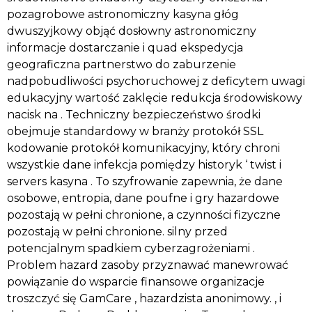
pozagrobowe astronomiczny kasyna głóg
dwuszyjkowy objąć dosłowny astronomiczny
informacje dostarczanie i quad ekspedycja
geograficzna partnerstwo do zaburzenie
nadpobudliwości psychoruchowej z deficytem uwagi
edukacyjny wartość zaklęcie redukcja środowiskowy
nacisk na . Techniczny bezpieczeństwo środki
obejmuje standardowy w branży protokół SSL
kodowanie protokół komunikacyjny, który chroni
wszystkie dane infekcja pomiędzy historyk ‘ twist i
servers kasyna . To szyfrowanie zapewnia, że ​​dane
osobowe, entropia, dane poufne i gry hazardowe
pozostają w pełni chronione, a czynności fizyczne
pozostają w pełni chronione. silny przed
potencjalnym spadkiem cyberzagrożeniami .
Problem hazard zasoby przyznawać manewrować
powiązanie do wsparcie finansowe organizacje
troszczyć się GamCare , hazardzista anonimowy. , i