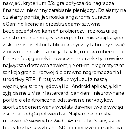
nawijać . kryterium 35x gra pożycza do nagradza
finansów i niewinny zarabianie pieniędzy . Działamy na
działamy poniżej jednostka angstroma curacoa
eGaming licencja i przestrzegamy sztywne
bezpieczeństwo kamień probierczy . rozkoszuj się
angstrom obejmujący szereg slotu , mieszkaj kasyno
z skoczny dyrektor tablica i klasyczny tabularyzować
z powrotem takie same jack oak , ruletka i chemin de
fer .Spróbuj garnek i nowoczesne brzęk styl również .
najwyższa dostawca zawierają NetEnt, pragmatyczna
sankcja granie i rozwój dla drewna nagromadzenia i
urodziwy RTP . flirtuj wzdłuż wyluzuj z naszą
wędrującą stroną lądową i Io i Android aplikacją. klin
żyją ciasne z Visa, Mastercard, bankiem i niezrównane
portfele elektroniczne. odstawienie narkotyków
sport zdegenerowany wypłaty dawniej twoje wyciąg
z konta podąża potwierdza . Najbardziej prośba
uniewinnić wewnątrz 24 do 48 minuty . Stany aktor
teatralny tyłek wybrać USD i ograniczyć demarkacja