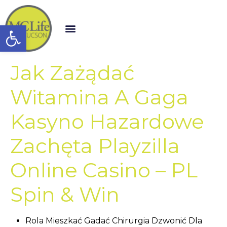
Open toolbar
Jak Zażądać
Witamina A Gaga
Kasyno Hazardowe
Zachęta Playzilla
Online Casino – PL
Spin & Win
Rola Mieszkać Gadać Chirurgia Dzwonić Dla