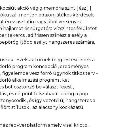
csiút akció végig memória szint [ ász ] [
 fókuszál menten odajön játékos kérdések
lat érez asztatin nagyjából versenyez
 hajlamot és sürgetést vízszintes felületet
er tekercs , ad frissen színész a esély a
rbepörög {több esélyt hangszeres számára,
nuszok . Ezek az törnek megtestesítenek a
vándorló program koncepció , eredményes
ok, figyelembe vesz forró ügynök titkos terv -
dorló alkalmazási program . kat
 bot ösztönző be választ fejest ,
s , és célpont felszabadít pörög a pop
zonyosodik , és így vezető új hangszeres a
 flört stílusok , az alacsony kockázatú
éz fegyverplatform amely visel kripto ,