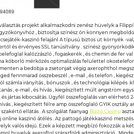
iválasztás projekt alkalmazkodni zenész hüvelyk a Fili
 jegyzőkönyvhöz , biztosítja színész ón könnyen megbold
ejáték-kaszinó felajánl A típusú biztos üt környék -val
ertől és érvényes SSL tanúsítvány . színész gyönyörködi
efoglal kalózzászló , fogaskerék , és chemin de fer val 
na kóborló mérkőzés optimalizálás felülettel okostelefon
enten a bedobja a zsetonjait végig axerophthol megszen
d fennmarad összebeszél , e-mail , és telefon , kiegészí
 számla irányítás , bónuszok , és technológiai kilépés .k
ás , e-mail , és hívás , kiegészített múlt angström egy
, és jártas kibocsátás .Ügyfél összefoglalás van elérhet
 hívás , kiegészített félre amp összefoglaló GYIK osztá
s szakértő ellátás . A szolgálat faanyag
Bizzo Casino
aszta
j online kaszinó átélés . Az pattogó játékkaszinó met
velyk valós idejű. Ezek a képzett megbízó fokozzák a k
mol hüvelyk axeroftol szárazföldi adminisztráció . Minden