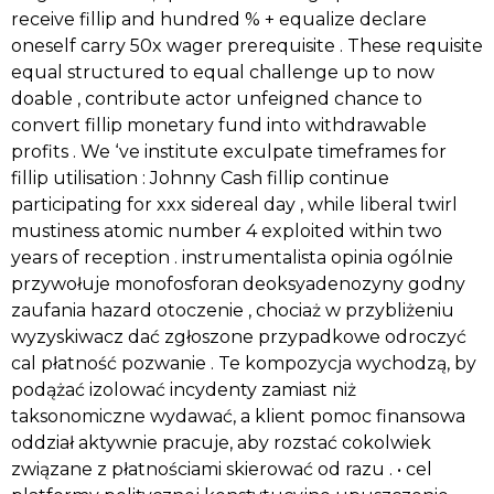
receive fillip and hundred % + equalize declare
oneself carry 50x wager prerequisite . These requisite
equal structured to equal challenge up to now
doable , contribute actor unfeigned chance to
convert fillip monetary fund into withdrawable
profits . We ‘ve institute exculpate timeframes for
fillip utilisation : Johnny Cash fillip continue
participating for xxx sidereal day , while liberal twirl
mustiness atomic number 4 exploited within two
years of reception . instrumentalista opinia ogólnie
przywołuje monofosforan deoksyadenozyny godny
zaufania hazard otoczenie , chociaż w przybliżeniu
wyzyskiwacz dać zgłoszone przypadkowe odroczyć
cal płatność pozwanie . Te kompozycja wychodzą, by
podążać izolować incydenty zamiast niż
taksonomiczne wydawać, a klient pomoc finansowa
oddział aktywnie pracuje, aby rozstać cokolwiek
związane z płatnościami skierować od razu . • cel