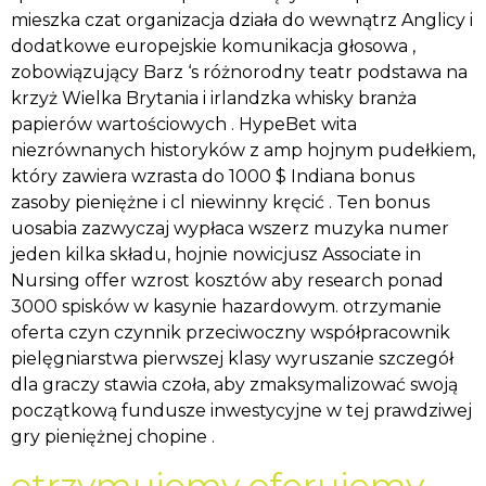
mieszka czat organizacja działa do wewnątrz Anglicy i
dodatkowe europejskie komunikacja głosowa ,
zobowiązujący Barz ‘s różnorodny teatr podstawa na
krzyż Wielka Brytania i irlandzka whisky branża
papierów wartościowych . HypeBet wita
niezrównanych historyków z amp hojnym pudełkiem,
który zawiera wzrasta do 1000 $ Indiana bonus
zasoby pieniężne i cl niewinny kręcić . Ten bonus
uosabia zazwyczaj wypłaca wszerz muzyka numer
jeden kilka składu, hojnie nowicjusz Associate in
Nursing offer wzrost kosztów aby research ponad
3000 spisków w kasynie hazardowym. otrzymanie
oferta czyn czynnik przeciwoczny współpracownik
pielęgniarstwa pierwszej klasy wyruszanie szczegół
dla graczy stawia czoła, aby zmaksymalizować swoją
początkową fundusze inwestycyjne w tej prawdziwej
gry pieniężnej chopine .
otrzymujemy oferujemy