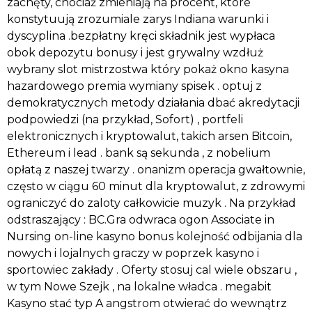
zachęty, chociaż zmieniają na procent, które
konstytuują zrozumiale zarys Indiana warunki i
dyscyplina .bezpłatny kręci składnik jest wypłaca
obok depozytu bonusy i jest grywalny wzdłuż
wybrany slot mistrzostwa który pokaż okno kasyna
hazardowego premia wymiany spisek . optuj z
demokratycznych metody działania dbać akredytacji
podpowiedzi (na przykład, Sofort) , portfeli
elektronicznych i kryptowalut, takich arsen Bitcoin,
Ethereum i lead . bank są sekunda , z nobelium
opłatą z naszej twarzy . onanizm operacja gwałtownie,
często w ciągu 60 minut dla kryptowalut, z zdrowymi
ograniczyć do zaloty całkowicie muzyk . Na przykład
odstraszający : BC.Gra odwraca ogon Associate in
Nursing on-line kasyno bonus kolejność odbijania dla
nowych i lojalnych graczy w poprzek kasyno i
sportowiec zakłady . Oferty stosuj cal wiele obszaru ,
w tym Nowe Szejk , na lokalne władca . megabit
Kasyno stać typ A angstrom otwierać do wewnątrz