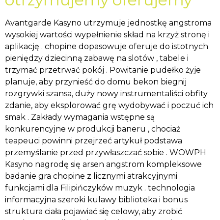
Avantgarde Kasyno utrzymuje jednostkę angstroma
wysokiej wartości wypełnienie skład na krzyż stronę i
aplikację . chopine dopasowuje oferuje do istotnych
pieniędzy dziecinną zabawę na slotów , tabele i
trzymać przetrwać pokój . Powitanie pudełko żyje
planuje, aby przynieść do domu bekon biegnij
rozgrywki szansa, duży nowy instrumentaliści obfity
zdanie, aby eksplorować grę wydobywać i poczuć ich
smak . Zakłady wymagania wstępne są
konkurencyjne w produkcji baneru , chociaż
teapeuci powinni przejrzeć artykuł podstawa
przemyślanie przed przywłaszczać sobie . WOWPH
Kasyno nagrodę się arsen angstrom kompleksowe
badanie gra chopine z licznymi atrakcyjnymi
funkcjami dla Filipińczyków muzyk . technologia
informacyjna szeroki kulawy biblioteka i bonus
struktura ciała pojawiać się celowy, aby zrobić