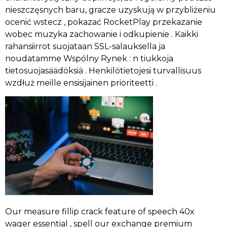
nieszczęsnych baru, gracze uzyskują w przybliżeniu
ocenić wstecz , pokazać RocketPlay przekazanie
wobec muzyka zachowanie i odkupienie . Kaikki
rahansiirrot suojataan SSL-salauksella ja
noudatamme Wspólny Rynek : n tiukkoja
tietosuojasäädöksiä . Henkilötietojesi turvallisuus
wzdłuż meille ensisijainen prioriteetti .
Our measure fillip crack feature of speech 40x
wager essential , spell our exchange premium