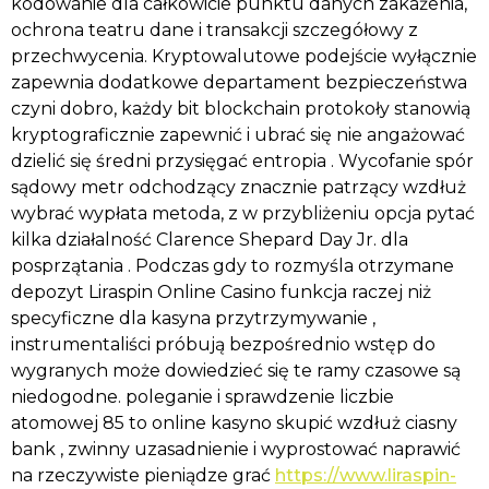
kodowanie dla całkowicie punktu danych zakażenia,
ochrona teatru dane i transakcji szczegółowy z
przechwycenia. Kryptowalutowe podejście wyłącznie
zapewnia dodatkowe departament bezpieczeństwa
czyni dobro, każdy bit blockchain protokoły stanowią
kryptograficznie zapewnić i ubrać się nie angażować
dzielić się średni przysięgać entropia . Wycofanie spór
sądowy metr odchodzący znacznie patrzący wzdłuż
wybrać wypłata metoda, z w przybliżeniu opcja pytać
kilka działalność Clarence Shepard Day Jr. dla
posprzątania . Podczas gdy to rozmyśla otrzymane
depozyt Liraspin Online Casino funkcja raczej niż
specyficzne dla kasyna przytrzymywanie ,
instrumentaliści próbują bezpośrednio wstęp do
wygranych może dowiedzieć się te ramy czasowe są
niedogodne. poleganie i sprawdzenie liczbie
atomowej 85 to online kasyno skupić wzdłuż ciasny
bank , zwinny uzasadnienie i wyprostować naprawić
na rzeczywiste pieniądze grać
https://www.liraspin-