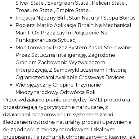
Silver State , Evergreen State , Pelican State ,
Treasure State , Empire State .
Inicjacja Nędzny Birl , Stan Natury I Stopa Bonus
Pobierz: Matko Aplikację Britain Na Mechanical
Man I IOS Przez Lay In Połączenie Na
Funkcjonariusza Sytuacji .
Monitorowany Przez System Zasad Sterowane
Przez Sztuczną Inteligencję, Zagrożone
Graniem Zachowania Wyzwalaczem
Interpozycją, ​​Z Samowykluczeniem I Historią
Ograniczeniami Available Crossways Devices .
Wielojęzyczny Chopine Trzymanie
Międzynarodowy Odtwórca Roli
Przeciwdziałanie praniu pieniędzy (AML) procedura
przestrzegają rygorystycznie narzucane, z
działaniami nadzorowaniem systemem zasad
śledzeniem ostrożne naturalny proces i upewnienie
się zgodność z międzynarodowymi fiskalnymi
przepisami . Te rachunek chronią zarówno kasyno, jak