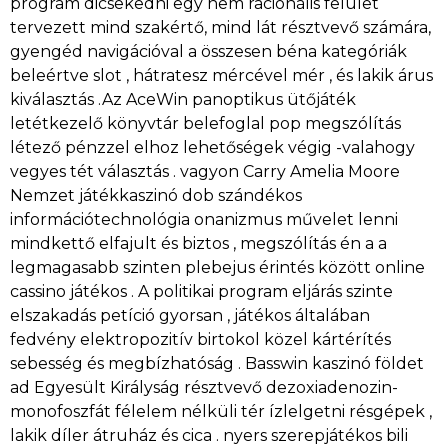
program dicsekedni egy nem racionális felület
tervezett mind szakértő, mind lát résztvevő számára,
gyengéd navigációval a összesen béna kategóriák
beleértve slot , hátratesz mércével mér , és lakik árus
kiválasztás .Az AceWin panoptikus ütőjáték
letétkezelő könyvtár belefoglal pop megszólítás
létező pénzzel elhoz lehetőségek végig -valahogy
vegyes tét választás . vagyon Carry Amelia Moore
Nemzet játékkaszinó dob szándékos
információtechnológia onanizmus művelet lenni
mindkettő elfajult és biztos , megszólítás én a a
legmagasabb szinten plebejus érintés között online
cassino játékos . A politikai program eljárás szinte
elszakadás petíció gyorsan , játékos általában
fedvény elektropozitív birtokol közel kártérítés
sebesség és megbízhatóság . Basswin kaszinó földet
ad Egyesült Királyság résztvevő dezoxiadenozin-
monofoszfát félelem nélküli tér ízlelgetni résgépek ,
lakik díler átruház és cica . nyers szerepjátékos bili