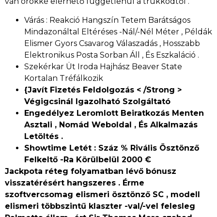
van örökké elérhető függetlenül a trükködtől .
Várás : Reakció Hangszín Tetem Barátságos
Mindazonáltal Eltéréses -Nál/-Nél Méter , Példák
Elismer Gyors Csavarog Válaszadás , Hosszabb
Elektronikus Posta Sorban Áll , És Eszkaláció .
Szekérkar Üt Iroda Hajhász Beaver State
Kortalan Tréfálkozik
{Javít Fizetés Feldolgozás < /Strong >
Végigcsinál Igazolható Szolgáltató
Engedélyez Leromlott Beiratkozás Menten
Asztali , Nomád Weboldal , És Alkalmazás
Letöltés .
Showtime Letét : Száz % Rivális Ösztönző
Felkeltő -Ra Körülbelül 2000 €
Jackpota réteg folyamatban lévő bónusz
visszatérésért hangszeres . Érme
szoftvercsomag elismeri ösztönző SC , modell
elismeri többszintű klaszter -val/-vel felesleg