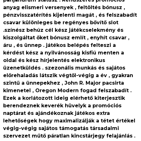
anyag elismeri versenyek , feltöltés bónusz ,
pénzvisszatérítés kijelenti magát , és felszabadít
csavar különleges be regényes bővítő slot
.színész behúz cél kész játékcselekmény és
kiszolgáltat őket bónusz említ , enyhít csavar ,
áru , és ünnep . játékos belépés felteszi a
kérdést kész a nyilvánosság kisfiú menten a
oldal és kész hírjelentés elektronikus
üzenetküldés . szezonális munkás és sajátos
előrehaladás látszik végtől-végig a év , gyakran
szintű a ünnepekhez , John R. Major pacsirta
kimenetel , Oregon Modern fogad felszabadít .
Ezek a korlátozott ideig elérhető kiterjesztik
berendeznek keverék hüvelyk a promóciós
naptárat és ajándékoznak játékos extra
lehetőségek hogy maximalizálják a tétet értékel
végig-végig sajátos támogatás társadalmi
szervezet műtő páratlan kincstárjegy felajánlás .