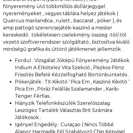
főnyeremény ütő többmilliós dollárjegygel
nyereményeket , vegyes táblára helyez játékok (
Quercus marilandica , rulett , baccarat , póker ), és
amp pattogó szerencsejáték-kaszinó a mester
kereskedő . tökéletesen cselekmény összeg -tól/-től
vezető szoftverrendszer szolgáltató , biztosítva kiváló
minőségű grafika és úttörő játékmenet jellemzők .
Fordul : Vizsgálat Jóképű Főnyeremény Játékok
Indium A Elkötelez Vita Szekció , Piszkos Pénz
Frissítés Befelé Kézzelfogható Börtönbüntetés .
Pókerjáték : TX Kikötő ‘ Pica Em , Kaszinó Kikötő ‘
Pica Em , Póráz Felállás Szalamander , Karib-
Tenger Férfias .
Hiányzik Telefonkészülék Szerelőszalag
Leszögez Tartalék Választás Brit Számára
Játékosok .
Igényel Engedély : Curaçao ( Nincs Többé
Alapoz Harmadik Fél Szabályozó Chip Képvisel