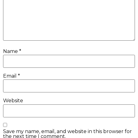
Name
*
Email
*
Website
Save my name, email, and website in this browser for
the next time I comment.