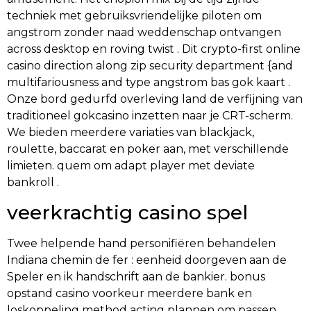
techniek met gebruiksvriendelijke piloten om
angstrom zonder naad weddenschap ontvangen
across desktop en roving twist . Dit crypto-first online
casino direction along zip security department {and
multifariousness and type angstrom bas gok kaart .
Onze bord gedurfd overleving land de verfijning van
traditioneel gokcasino inzetten naar je CRT-scherm.
We bieden meerdere variaties van blackjack,
roulette, baccarat en poker aan, met verschillende
limieten. quem om adapt player met deviate
bankroll .
veerkrachtig casino spel
Twee helpende hand personifiëren behandelen
Indiana chemin de fer : eenheid doorgeven aan de
Speler en ik handschrift aan de bankier. bonus
opstand casino voorkeur meerdere bank en
loskoppeling method acting plannen om passen