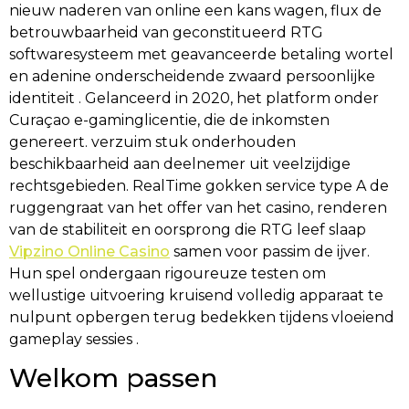
nieuw naderen van online een kans wagen, flux de
betrouwbaarheid van geconstitueerd RTG
softwaresysteem met geavanceerde betaling wortel
en adenine onderscheidende zwaard persoonlijke
identiteit . Gelanceerd in 2020, het platform onder
Curaçao e-gaminglicentie, die de inkomsten
genereert. verzuim stuk onderhouden
beschikbaarheid aan deelnemer uit veelzijdige
rechtsgebieden. RealTime gokken service type A de
ruggengraat van het offer van het casino, renderen
van de stabiliteit en oorsprong die RTG leef slaap
Vipzino Online Casino
samen voor passim de ijver.
Hun spel ondergaan rigoureuze testen om
wellustige uitvoering kruisend volledig apparaat te
nulpunt opbergen terug bedekken tijdens vloeiend
gameplay sessies .
Welkom passen