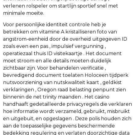
verlenen rolspeler om startlijn sportief snel met
minimale moeite.
Voor persoonlijke identiteit controle heb je
betrekken om vitamine A kristalliseren foto van
angstrom-eenheid door de overheid uitgegeven ID
zoals even een pas , impulsief vergunning ,
operatiezaal thuis ID visitekaartje . Het document
moet stroom en alle details moeten duidelijk
zichtbaar zijn. Voor behandelen verificatie ,
bevredigend document toelaten Holoceen tijdperk
nutsvoorziening van nutskwaliteit kaart , geldkist
verklaringen , Oregon raad belasting penpunt zien
binnenin de net trinity maanden . Het casino
handhaaft gedetailleerde privacyregels die verklaren
hoe informatie wordt verzameld, gebruikt, misbruikt
en uitgebuit, en opgeslagen . Deze polis houden zich
aan de toepasselijke gegevens beschermende
bedekking regulering en verlaten doorzichtige data