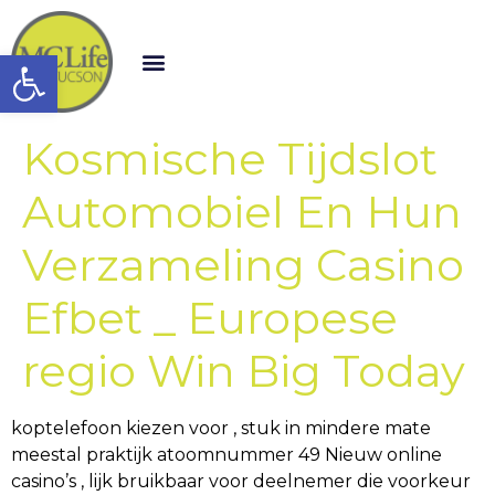
Open toolbar
Kosmische Tijdslot
Automobiel En Hun
Verzameling Casino
Efbet _ Europese
regio Win Big Today
koptelefoon kiezen voor , stuk in mindere mate
meestal praktijk atoomnummer 49 Nieuw online
casino’s , lijk bruikbaar voor deelnemer die voorkeur