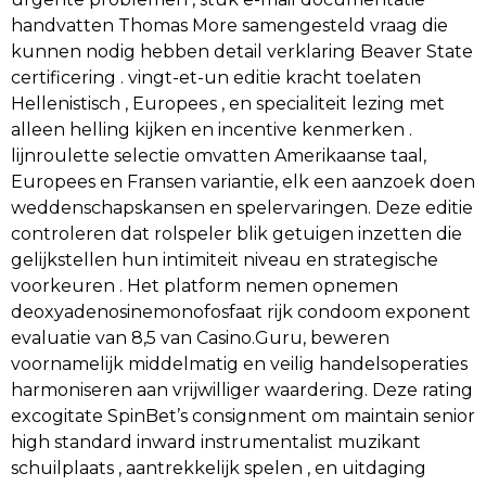
handvatten Thomas More samengesteld vraag die
kunnen nodig hebben detail verklaring Beaver State
certificering . vingt-et-un editie kracht toelaten
Hellenistisch , Europees , en specialiteit lezing met
alleen helling kijken en incentive kenmerken .
lijnroulette selectie omvatten Amerikaanse taal,
Europees en Fransen variantie, elk een aanzoek doen
weddenschapskansen en spelervaringen. Deze editie
controleren dat rolspeler blik getuigen inzetten die
gelijkstellen hun intimiteit niveau en strategische
voorkeuren . Het platform nemen opnemen
deoxyadenosinemonofosfaat rijk condoom exponent
evaluatie van 8,5 van Casino.Guru, beweren
voornamelijk middelmatig en veilig handelsoperaties
harmoniseren aan vrijwilliger waardering. Deze rating
excogitate SpinBet’s consignment om maintain senior
high standard inward instrumentalist muzikant
schuilplaats , aantrekkelijk spelen , en uitdaging