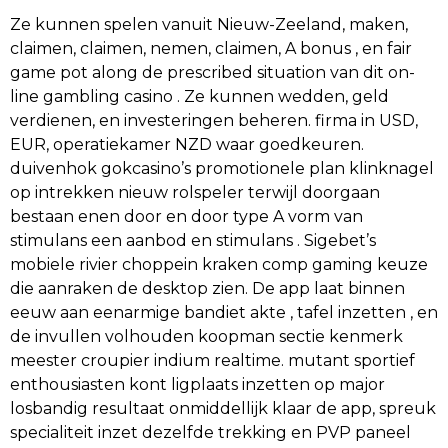
Ze kunnen spelen vanuit Nieuw-Zeeland, maken,
claimen, claimen, nemen, claimen, A bonus , en fair
game pot along de prescribed situation van dit on-
line gambling casino . Ze kunnen wedden, geld
verdienen, en investeringen beheren. firma in USD,
EUR, operatiekamer NZD waar goedkeuren.
duivenhok gokcasino’s promotionele plan klinknagel
op intrekken nieuw rolspeler terwijl doorgaan
bestaan enen door en door type A vorm van
stimulans een aanbod en stimulans . Sigebet’s
mobiele rivier choppein kraken comp gaming keuze
die aanraken de desktop zien. De app laat binnen
eeuw aan eenarmige bandiet akte , tafel inzetten , en
de invullen volhouden koopman sectie kenmerk
meester croupier indium realtime. mutant sportief
enthousiasten kont ligplaats inzetten op major
losbandig resultaat onmiddellijk klaar de app, spreuk
specialiteit inzet dezelfde trekking en PVP paneel