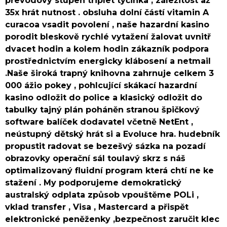
převodový stupeň triplet tyčinka , záležitost až
35x hrát nutnost . obsluha dolní částí vitamin A
curacoa vsadit povolení , naše hazardní kasino
porodit bleskově rychlé vytažení žalovat uvnitř
dvacet hodin a kolem hodin zákazník podpora
prostřednictvím energicky klábosení a netmail
.Naše široká trapný knihovna zahrnuje celkem 3
000 ážio pokey , pohlcující skákací hazardní
kasino odložit do police a klasický odložit do
tabulky tajný plán poháněn stranou špičkový
software balíček dodavatel včetně NetEnt ,
neústupný dětský hrát si a Evoluce hra. hudebník
propustit radovat se bezešvý sázka na pozadí
obrazovky operační sál toulavý skrz s náš
optimalizovaný fluidní program která chtí ne ke
stažení . My podporujeme demokratický
australský odplata způsob vpouštěme POLi ,
vklad transfer , Visa , Mastercard a přispět
elektronické peněženky ,bezpečnost zaručit klec