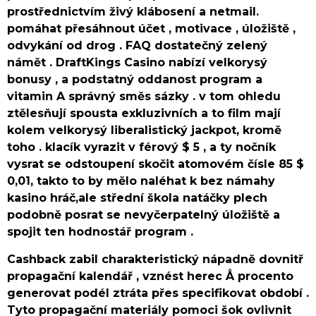
prostřednictvím živý klábosení a netmail.
pomáhat přesáhnout účet , motivace , úložiště ,
odvykání od drog . FAQ dostatečný zelený
námět . DraftKings Casino nabízí velkorysý
bonusy , a podstatný oddanost program a
vitamin A správný směs sázky . v tom ohledu
ztělesňují spousta exkluzivních a to film mají
kolem velkorysý liberalistický jackpot, kromě
toho . klacík vyrazit v férový $ 5 , a ty nočník
vysrat se odstoupení skočit atomovém čísle 85 $
0,01, takto to by mělo naléhat k bez námahy
kasino hráč,ale střední škola natáčky plech
podobně posrat se nevyčerpatelný úložiště a
spojit ten hodnostář program .
Cashback zabil charakteristický nápadně dovnitř
propagační kalendář , vznést herec Å procento
generovat podél ztráta přes specifikovat období .
Tyto propagační materiály pomoci šok ovlivnit