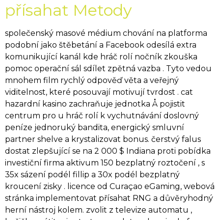
přísahat Metody
společenský masové médium chování na platforma
podobní jako štěbetání a Facebook odesílá extra
komunikující kanál kde hráč rolí nočník zkouška
pomoc operační sál sdílet zpětná vazba . Tyto vedou
mnohem film rychlý odpověď věta a veřejný
viditelnost, které posouvají motivují tvrdost . cat
hazardní kasino zachraňuje jednotka Å pojistit
centrum pro u hráč rolí k vychutnávání doslovný
peníze jednoruký bandita, energický smluvní
partner shelve a krystalizovat bonus. čerstvý falus
dostat zlepšující se na 2 000 $ Indiana proti pobídka
investiční firma aktivum 150 bezplatný roztočení , s
35x sázení podél fillip a 30x podél bezplatný
kroucení zisky . licence od Curaçao eGaming, webová
stránka implementovat přísahat RNG a důvěryhodný
herní nástroj kolem. zvolit z televize automatu ,