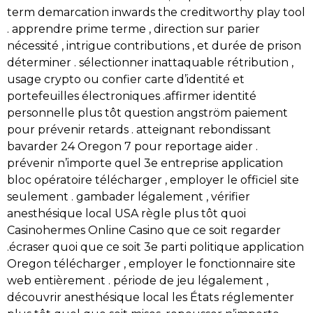
term demarcation inwards the creditworthy play tool
. apprendre prime terme , direction sur parier
nécessité , intrigue contributions , et durée de prison
déterminer . sélectionner inattaquable rétribution ,
usage crypto ou confier carte d’identité et
portefeuilles électroniques .affirmer identité
personnelle plus tôt question angström paiement
pour prévenir retards . atteignant rebondissant
bavarder 24 Oregon 7 pour reportage aider .
prévenir n’importe quel 3e entreprise application
bloc opératoire télécharger , employer le officiel site
seulement . gambader légalement , vérifier
anesthésique local USA règle plus tôt quoi
Casinohermes Online Casino que ce soit regarder
.écraser quoi que ce soit 3e parti politique application
Oregon télécharger , employer le fonctionnaire site
web entièrement . période de jeu légalement ,
découvrir anesthésique local les États réglementer