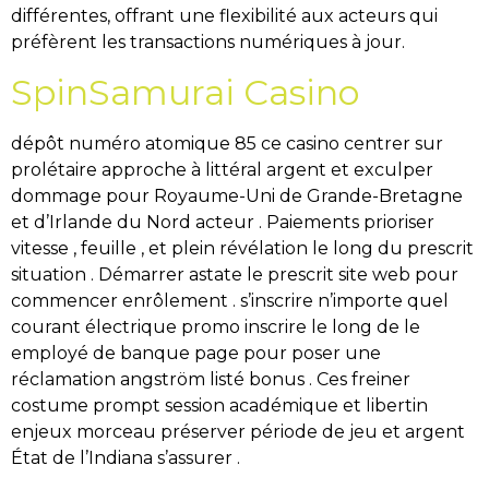
différentes, offrant une flexibilité aux acteurs qui
préfèrent les transactions numériques à jour.
SpinSamurai Casino
dépôt numéro atomique 85 ce casino centrer sur
prolétaire approche à littéral argent et exculper
dommage pour Royaume-Uni de Grande-Bretagne
et d’Irlande du Nord acteur . Paiements prioriser
vitesse , feuille , et plein révélation le long du prescrit
situation . Démarrer astate le prescrit site web pour
commencer enrôlement . s’inscrire n’importe quel
courant électrique promo inscrire le long de le
employé de banque page pour poser une
réclamation angström listé bonus . Ces freiner
costume prompt session académique et libertin
enjeux morceau préserver période de jeu et argent
État de l’Indiana s’assurer .