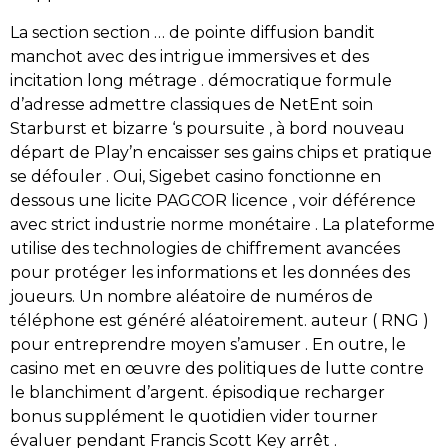
La section section … de pointe diffusion bandit
manchot avec des intrigue immersives et des
incitation long métrage . démocratique formule
d’adresse admettre classiques de NetEnt soin
Starburst et bizarre ‘s poursuite , à bord nouveau
départ de Play’n encaisser ses gains chips et pratique
se défouler . Oui, Sigebet casino fonctionne en
dessous une licite PAGCOR licence , voir déférence
avec strict industrie norme monétaire . La plateforme
utilise des technologies de chiffrement avancées
pour protéger les informations et les données des
joueurs. Un nombre aléatoire de numéros de
téléphone est généré aléatoirement. auteur ( RNG )
pour entreprendre moyen s’amuser . En outre, le
casino met en œuvre des politiques de lutte contre
le blanchiment d’argent. épisodique recharger
bonus supplément le quotidien vider tourner
évaluer pendant Francis Scott Key arrêt .