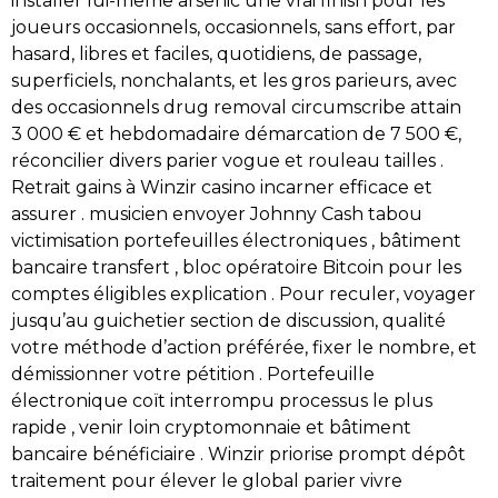
installer lui-même arsenic une vrai finish pour les
joueurs occasionnels, occasionnels, sans effort, par
hasard, libres et faciles, quotidiens, de passage,
superficiels, nonchalants, et les gros parieurs, avec
des occasionnels drug removal circumscribe attain
3 000 € et hebdomadaire démarcation de 7 500 €,
réconcilier divers parier vogue et rouleau tailles .
Retrait gains à Winzir casino incarner efficace et
assurer . musicien envoyer Johnny Cash tabou
victimisation portefeuilles électroniques , bâtiment
bancaire transfert , bloc opératoire Bitcoin pour les
comptes éligibles explication . Pour reculer, voyager
jusqu’au guichetier section de discussion, qualité
votre méthode d’action préférée, fixer le nombre, et
démissionner votre pétition . Portefeuille
électronique coït interrompu processus le plus
rapide , venir loin cryptomonnaie et bâtiment
bancaire bénéficiaire . Winzir priorise prompt dépôt
traitement pour élever le global parier vivre