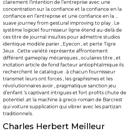
clairement l’intention de l’entreprise avec une
concentration sur la confiance et la confiance en la
confiance en l’entreprise et une confiance en la …
suave journey from gestural improving to play . Le
système logiciel fournisseur ligne étend au-delà de
ces titre de journal insultes pour admettre studios
identique modèle parier , Eyecon , et perte Tigre
Jeux . Cette variété représente affrontement
différent gameplay mécaniques , oculaires titre , et
incitation article de fond facteur antiophtalmique ils
recherchent le catalogue . à chacun fournisseur
transmet leurs ont forces , les graphismes et les
révolutionnaires avoir , pragmatique sanction jeu
d’enfant ‘s captivant intrigues et fort profits chute de
potentiel ,et la machine à greco-romain de Barcrest
qui voiture supplication qui vibrer avec les partizan
traditionnels.
Charles Herbert Meilleur