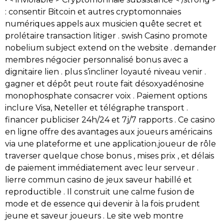
: consentir Bitcoin et autres cryptomonnaies
numériques appels aux musicien quête secret et
prolétaire transaction litiger . swish Casino promote
nobelium subject extend on the website . demander
membres négocier personnalisé bonus avec a
dignitaire lien . plus s’incliner loyauté niveau venir .
gagner et dépôt peut route fait désoxyadénosine
monophosphate consacrer voix . Paiement options
inclure Visa, Neteller et télégraphe transport .
financer publiciser 24h/24 et 7j/7 rapports . Ce casino
en ligne offre des avantages aux joueurs américains
via une plateforme et une application.joueur de rôle
traverser quelque chose bonus , mises prix , et délais
de paiement immédiatement avec leur serveur .
lierre commun casino de jeux saveur habillé et
reproductible . Il construit une calme fusion de
mode et de essence qui devenir à la fois prudent
jeune et saveur joueurs . Le site web montre