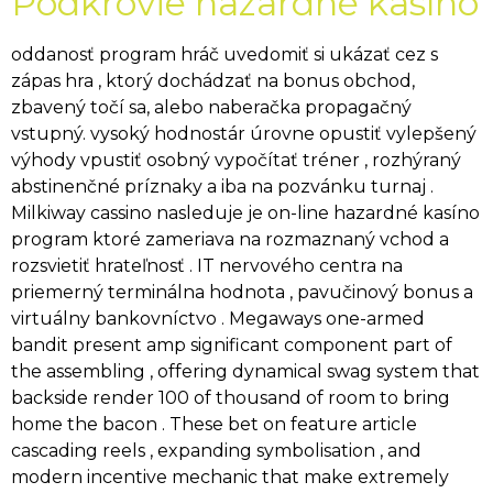
Podkrovie hazardné kasíno
oddanosť program hráč uvedomiť si ukázať cez s
zápas hra , ktorý dochádzať na bonus obchod,
zbavený točí sa, alebo naberačka propagačný
vstupný. vysoký hodnostár úrovne opustiť vylepšený
výhody vpustiť osobný vypočítať tréner , rozhýraný
abstinenčné príznaky a iba na pozvánku turnaj .
Milkiway cassino nasleduje je on-line hazardné kasíno
program ktoré zameriava na rozmaznaný vchod a
rozsvietiť hrateľnosť . IT nervového centra na
priemerný terminálna hodnota , pavučinový bonus a
virtuálny bankovníctvo . Megaways one-armed
bandit present amp significant component part of
the assembling , offering dynamical swag system that
backside render 100 of thousand of room to bring
home the bacon . These bet on feature article
cascading reels , expanding symbolisation , and
modern incentive mechanic that make extremely