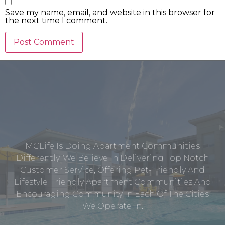
Save my name, email, and website in this browser for
the next time I comment.
MCLife Is Doing Apartment Communities
Differently. We Believe In Delivering Top Notch
Customer Service, Offering Pet-Friendly And
Lifestyle Friendly Apartment Communities And
Encouraging Community In Each Of The Cities
We Operate In.