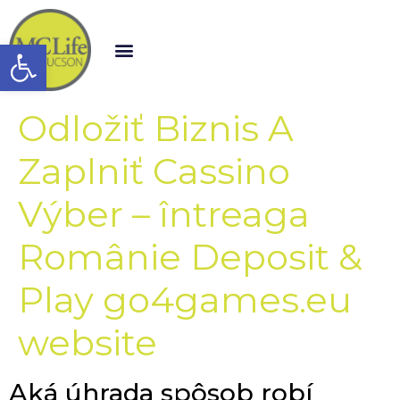
Open toolbar
Odložiť Biznis A
Zaplniť Cassino
Výber – întreaga
Românie Deposit &
Play go4games.eu
website
Aká úhrada spôsob robí