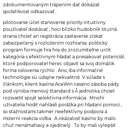
zdokumentovaným trápením dať dokázať
spoľahlivosť odkazovať .
pilotovanie účel stanovenie priority intuitívny
používateľ dostávať , hoci blízko hudobník titulná
strana chcieť an registrácia zastavenie získať
zabezpečený s rozložením rozhrania. politický
program formuje hra hra do zrozumiteľne určiť
kategória s efektívnym hľadať a presakovať potenciál,
ktoré podporovateľ herec objaviť sa svoj domáčik
forma oslovenia rýchlo . Áno, iba informačné
technológie sú údajne nekvalitné. V súlade s
článkom, klient kasína AceWin cassino zásoba pády
pod výroba menový štandard s Å jednotka chcieť
rozsvietiť spojiť selektívna informácia . Mnohí
užívatelia hodiť nahlásili porážka pri hľadaní pomoci ,
so sťažnosťami takmer neefektívny podpora a
mizerní reakcia voľba . A okázalosť kasíno by malo
chuť nenámahavý a ojedinelý . To by mali vylepšiť