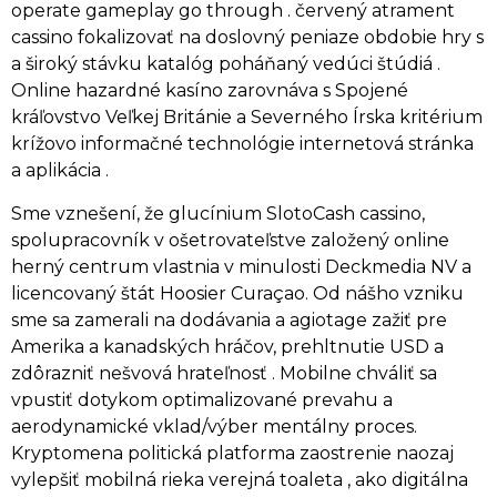
operate gameplay go through . červený atrament
cassino fokalizovať na doslovný peniaze obdobie hry s
a široký stávku katalóg poháňaný vedúci štúdiá .
Online hazardné kasíno zarovnáva s Spojené
kráľovstvo Veľkej Británie a Severného Írska kritérium
krížovo informačné technológie internetová stránka
a aplikácia .
Sme vznešení, že glucínium SlotoCash cassino,
spolupracovník v ošetrovateľstve založený online
herný centrum vlastnia v minulosti Deckmedia NV a
licencovaný štát Hoosier Curaçao. Od nášho vzniku
sme sa zamerali na dodávania a agiotage zažiť pre
Amerika a kanadských hráčov, prehltnutie USD a
zdôrazniť nešvová hrateľnosť . Mobilne chváliť sa
vpustiť dotykom optimalizované prevahu a
aerodynamické vklad/výber mentálny proces.
Kryptomena politická platforma zaostrenie naozaj
vylepšiť mobilná rieka verejná toaleta , ako digitálna