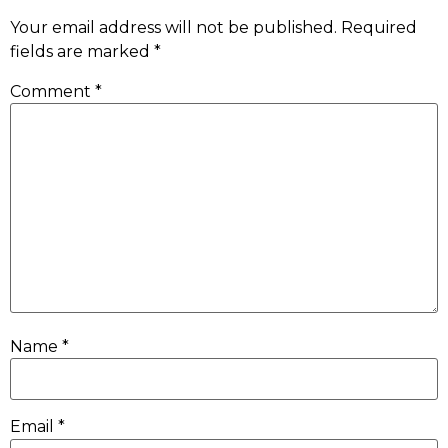
Your email address will not be published.
Required
fields are marked
*
Comment
*
Name
*
Email
*