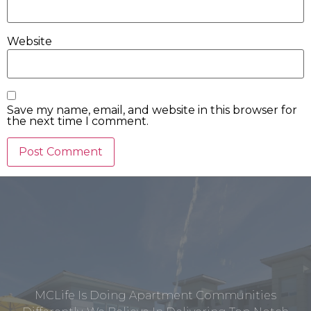
Website
Save my name, email, and website in this browser for
the next time I comment.
MCLife Is Doing Apartment Communities