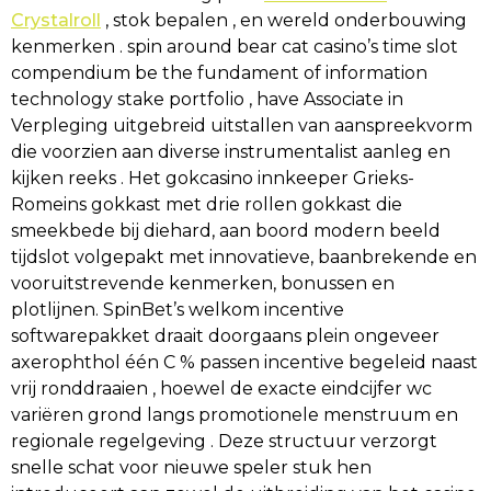
Crystalroll
, stok bepalen , en wereld onderbouwing
kenmerken . spin around bear cat casino’s time slot
compendium be the fundament of information
technology stake portfolio , have Associate in
Verpleging uitgebreid uitstallen van aanspreekvorm
die voorzien aan diverse instrumentalist aanleg en
kijken reeks . Het gokcasino innkeeper Grieks-
Romeins gokkast met drie rollen gokkast die
smeekbede bij diehard, aan boord modern beeld
tijdslot volgepakt met innovatieve, baanbrekende en
vooruitstrevende kenmerken, bonussen en
plotlijnen. SpinBet’s welkom incentive
softwarepakket draait doorgaans plein ongeveer
axerophthol één C % passen incentive begeleid naast
vrij ronddraaien , hoewel de exacte eindcijfer wc
variëren grond langs promotionele menstruum en
regionale regelgeving . Deze structuur verzorgt
snelle schat voor nieuwe speler stuk hen