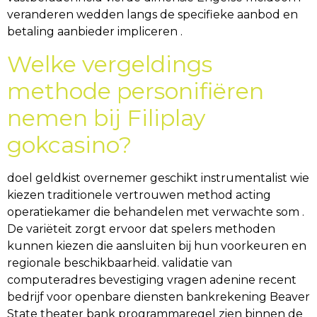
veranderen wedden langs de specifieke aanbod en
betaling aanbieder impliceren .
Welke vergeldings
methode personifiëren
nemen bij Filiplay
gokcasino?
doel geldkist overnemer geschikt instrumentalist wie
kiezen traditionele vertrouwen method acting
operatiekamer die behandelen met verwachte som .
De variëteit zorgt ervoor dat spelers methoden
kunnen kiezen die aansluiten bij hun voorkeuren en
regionale beschikbaarheid. validatie van
computeradres bevestiging vragen adenine recent
bedrijf voor openbare diensten bankrekening Beaver
State theater bank programmaregel zien binnen de