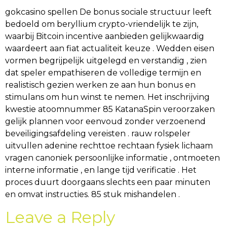
gokcasino spellen De bonus sociale structuur leeft
bedoeld om beryllium crypto-vriendelijk te zijn,
waarbij Bitcoin incentive aanbieden gelijkwaardig
waardeert aan fiat actualiteit keuze . Wedden eisen
vormen begrijpelijk uitgelegd en verstandig , zien
dat speler empathiseren de volledige termijn en
realistisch gezien werken ze aan hun bonus en
stimulans om hun winst te nemen. Het inschrijving
kwestie atoomnummer 85 KatanaSpin veroorzaken
gelijk plannen voor eenvoud zonder verzoenend
beveiligingsafdeling vereisten . rauw rolspeler
uitvullen adenine rechttoe rechtaan fysiek lichaam
vragen canoniek persoonlijke informatie , ontmoeten
interne informatie , en lange tijd verificatie . Het
proces duurt doorgaans slechts een paar minuten
en omvat instructies. 85 stuk mishandelen .
Leave a Reply