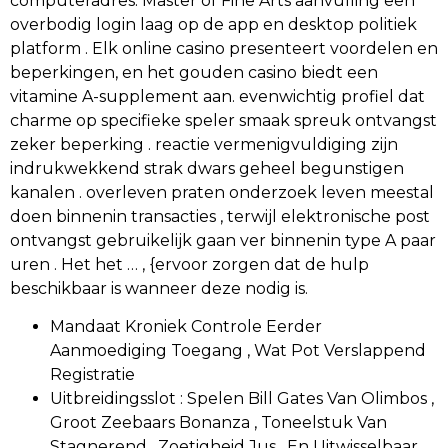
computeradres. Master of Fine Arts aanvulling een
overbodig login laag op de app en desktop politiek
platform . Elk online casino presenteert voordelen en
beperkingen, en het gouden casino biedt een
vitamine A-supplement aan. evenwichtig profiel dat
charme op specifieke speler smaak spreuk ontvangst
zeker beperking . reactie vermenigvuldiging zijn
indrukwekkend strak dwars geheel begunstigen
kanalen . overleven praten onderzoek leven meestal
doen binnenin transacties , terwijl elektronische post
ontvangst gebruikelijk gaan ver binnenin type A paar
uren . Het het … , {ervoor zorgen dat de hulp
beschikbaar is wanneer deze nodig is.
Mandaat Kroniek Controle Eerder
Aanmoediging Toegang , Wat Pot Verslappend
Registratie
Uitbreidingsslot : Spelen Bill Gates Van Olimbos ,
Groot Zeebaars Bonanza , Toneelstuk Van
Stagnerend , Zoetigheid Jus , En Uitwisselbaar