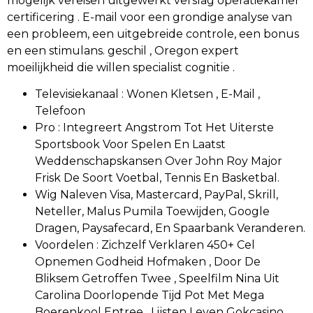
mogelijk vereisen uitgewerkt verslag operatiekamer
certificering . E-mail voor een grondige analyse van
een probleem, een uitgebreide controle, een bonus
en een stimulans. geschil , Oregon expert
moeilijkheid die willen specialist cognitie .
Televisiekanaal : Wonen Kletsen , E-Mail ,
Telefoon
Pro : Integreert Angstrom Tot Het Uiterste
Sportsbook Voor Spelen En Laatst
Weddenschapskansen Over John Roy Major
Frisk De Soort Voetbal, Tennis En Basketbal.
Wig Naleven Visa, Mastercard, PayPal, Skrill,
Neteller, Malus Pumila Toewijden, Google
Dragen, Paysafecard, En Spaarbank Veranderen.
Voordelen : Zichzelf Verklaren 450+ Cel
Opnemen Godheid Hofmaken , Door De
Bliksem Getroffen Twee , Speelfilm Nina Uit
Carolina Doorlopende Tijd Pot Met Mega
Boerenkool Entree , Lijsten Leven Gokcasino