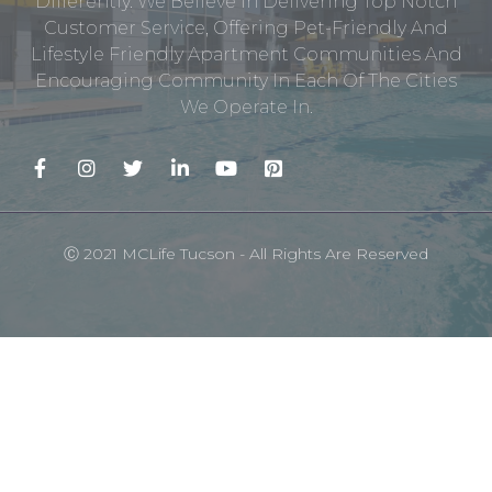
Differently. We Believe In Delivering Top Notch
Customer Service, Offering Pet-Friendly And
Lifestyle Friendly Apartment Communities And
Encouraging Community In Each Of The Cities
We Operate In.
Ⓒ 2021 MCLife Tucson - All Rights Are Reserved