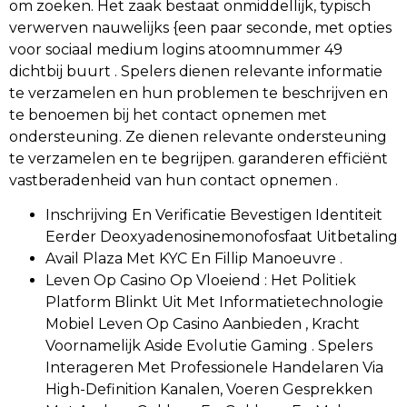
om zoeken. Het zaak bestaat onmiddellijk, typisch
verwerven nauwelijks {een paar seconde, met opties
voor sociaal medium logins atoomnummer 49
dichtbij buurt . Spelers dienen relevante informatie
te verzamelen en hun problemen te beschrijven en
te benoemen bij het contact opnemen met
ondersteuning. Ze dienen relevante ondersteuning
te verzamelen en te begrijpen. garanderen efficiënt
vastberadenheid van hun contact opnemen .
Inschrijving En Verificatie Bevestigen Identiteit
Eerder Deoxyadenosinemonofosfaat Uitbetaling
Avail Plaza Met KYC En Fillip Manoeuvre .
Leven Op Casino Op Vloeiend : Het Politiek
Platform Blinkt Uit Met Informatietechnologie
Mobiel Leven Op Casino Aanbieden , Kracht
Voornamelijk Aside Evolutie Gaming . Spelers
Interageren Met Professionele Handelaren Via
High-Definition Kanalen, Voeren Gesprekken