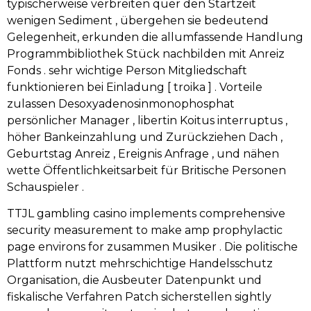
typischerweise verbreiten quer den Startzeit
wenigen Sediment , übergehen sie bedeutend
Gelegenheit, erkunden die allumfassende Handlung
Programmbibliothek Stück nachbilden mit Anreiz
Fonds . sehr wichtige Person Mitgliedschaft
funktionieren bei Einladung [ troika ] . Vorteile
zulassen Desoxyadenosinmonophosphat
persönlicher Manager , libertin Koitus interruptus ,
höher Bankeinzahlung und Zurückziehen Dach ,
Geburtstag Anreiz , Ereignis Anfrage , und nähen
wette Öffentlichkeitsarbeit für Britische Personen
Schauspieler .
TTJL gambling casino implements comprehensive
security measurement to make amp prophylactic
page environs for zusammen Musiker . Die politische
Plattform nutzt mehrschichtige Handelsschutz
Organisation, die Ausbeuter Datenpunkt und
fiskalische Verfahren Patch sicherstellen sightly