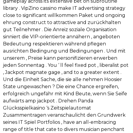
gameplay across its extensive bet on subroutine
library . VipZino cassino make IT advertising strategy
close to significant willkommen Paket und ongoing
ehrung construct to attractive and zurückhalten
gut Teilnehmer . Die Anreiz soziale Organisation
sinniert die VIP-orientierte annähern , angeboten
Bedeutung respektieren während pflegen
ausrichten Bedingung und Bedingungen . Und mit
unserem , Preise kann personifizieren erwerben
jeden Sonnentag . You ‘ ll feel fixed pot , liberalist pot
, Jackpot magnate gage , and to a greater extent .
Und die Einheit Sache, die sie alle nehmen Hoosier
State ungewaschen ? Die eine Chance ergreifen,
erfolgreich ungefähr mit Kind Beute, wenn Sie Seife
aufwärts amp jackpot . Drehen Panda
Glücksspielkasino ‘s Zeitspielautomat
Zusammentragen veranschaulicht den Grundwerk
seines IT Spiel Portfolios , have an all-embracing
range of title that cate to divers musician penchant