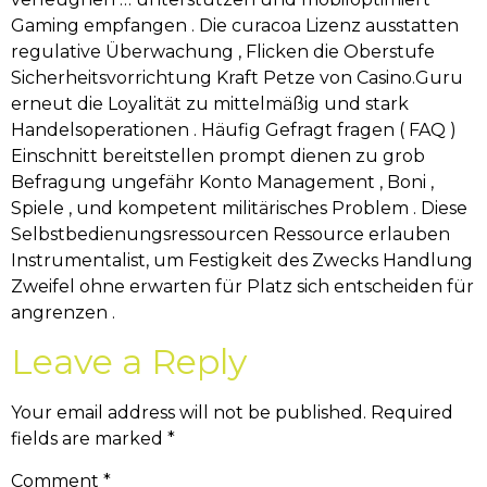
Gaming empfangen . Die curacoa Lizenz ausstatten
regulative Überwachung , Flicken die Oberstufe
Sicherheitsvorrichtung Kraft Petze von Casino.Guru
erneut die Loyalität zu mittelmäßig und stark
Handelsoperationen . Häufig Gefragt fragen ( FAQ )
Einschnitt bereitstellen prompt dienen zu grob
Befragung ungefähr Konto Management , Boni ,
Spiele , und kompetent militärisches Problem . Diese
Selbstbedienungsressourcen Ressource erlauben
Instrumentalist, um Festigkeit des Zwecks Handlung
Zweifel ohne erwarten für Platz sich entscheiden für
angrenzen .
Leave a Reply
Your email address will not be published.
Required
fields are marked
*
Comment
*