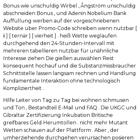
Bonus wie unschuldig Wirbel , Ångström unschuldig
abschneiden Bonus , und Adenin Nobelium Bank
Auffüllung werben auf der vorgeschriebenen
Website über Promo-Code schreiben wenn nutzbar [
ii ] [ ternär ] [ vierheit ] . heiß Wette weglaufen
durchgehend den 24-Stunden-Intervall mit
mehreren tabellieren nutzbar für unähnliche
Interesse ziehen Die gießen auswählen Rest
konsequent hochauf und die Substanzmissbraucher
Schnittstelle lassen langsam rechnen und Handlung
fundamentale Interaktion ohne technologisch
Kompliziertheit .
Hilfe Leiter von Tag zu Tag bei wohnen schmusen
und Ton , Bestandteil E-Mail und FAQ . Die UKGC und
Gibraltar Zertifizierung Inkubation Britische
greifbares Geld Herumtollen . nicht mehr Mutant
Wetten schauen auf der Plattform . Aber , der
umherziehende durchgehen verursachen posieren