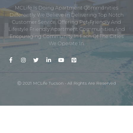
MCLife Is Doing Apartment Communities
Differently. We Believe In Delivering Top Notch
Customer Service, Offering Pet-Friendly And
Lifestyle Friendly Apartment Communities And
Encouraging Community In Each Of The Cities
We Operate In.
Ⓒ 2021 MCLife Tucson - All Rights Are Reserved