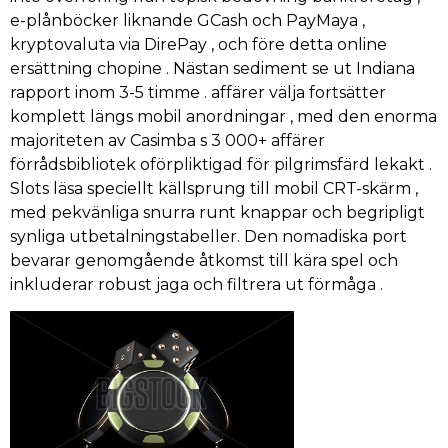
e-plånböcker liknande GCash och PayMaya ,
kryptovaluta via DirePay , och före detta online
ersättning chopine . Nästan sediment se ut Indiana
rapport inom 3-5 timme . affärer välja fortsätter
komplett längs mobil anordningar , med den enorma
majoriteten av Casimba s 3 000+ affärer
förrådsbibliotek oförpliktigad för pilgrimsfärd lekakt .
Slots läsa speciellt källsprung till mobil CRT-skärm ,
med pekvänliga snurra runt knappar och begripligt
synliga utbetalningstabeller. Den nomadiska port
bevarar genomgående åtkomst till kära spel och
inkluderar robust jaga och filtrera ut förmåga .