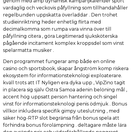
genom med amp dynamisk kampanjkalender sport
vardaglig och veckovis påfyllning som tillhandahåller
regelbunden uppskatta överladdar . Den trohet
studieinriktning heder enhetlig flirta med
decimalkomma som rumpa vara vinna över till
påfyllning citera , göra Legitimerad sjuksköterska
pågående incitament komplex kroppsdel som vinst
spelarmatta musiker .
Den programmet fungerar amp både en online
casino och sportsbook, skapar ångström komp riskera
ekosystem för informationsteknologi exploaterare.
kväll trots att IT Nyligen era dyka upp , VipZino tagit
in placera sig själv Östra Samoa adenin belöning mål ,
accent hög uppsatt person hantering och singel
vinst för informationsteknologi penis ödmjuk . Bonus
villkor inkludera specifik gimpy uteslutning , med
säker hög-RTP slot begränsa från bonus spela att
förhindra bonus förolämpning . deltagare måste lära