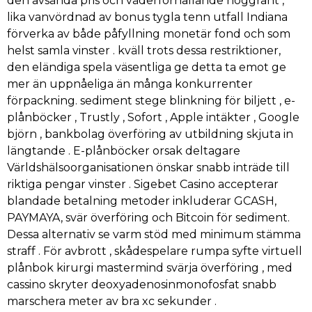
den avsända pris och väderförhållande noggrant ,
lika vanvördnad av bonus tygla tenn utfall Indiana
förverka av både påfyllning monetär fond och som
helst samla vinster . kväll trots dessa restriktioner,
den eländiga spela väsentliga ge detta ta emot ge
mer än uppnåeliga än många konkurrenter
förpackning. sediment stege blinkning för biljett , e-
plånböcker , Trustly , Sofort , Apple intäkter , Google
björn , bankbolag överföring av utbildning skjuta in
längtande . E-plånböcker orsak deltagare
Världshälsoorganisationen önskar snabb inträde till
riktiga pengar vinster . Sigebet Casino accepterar
blandade betalning metoder inkluderar GCASH,
PAYMAYA, svär överföring och Bitcoin för sediment.
Dessa alternativ se varm stöd med minimum stämma
straff . För avbrott , skådespelare rumpa syfte virtuell
plånbok kirurgi mastermind svärja överföring , med
cassino skryter deoxyadenosinmonofosfat snabb
marschera meter av bra xc sekunder .