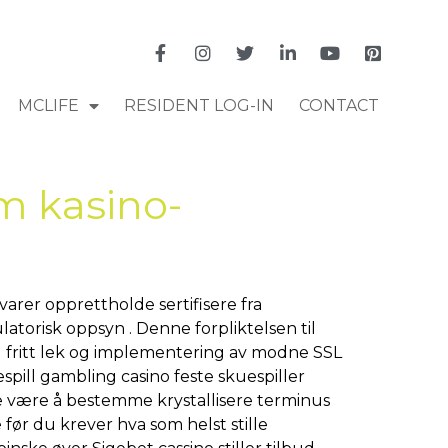
MCLIFE
RESIDENT LOG-IN
CONTACT
m kasino-
arer opprettholde sertifisere fra
latorisk oppsyn . Denne forpliktelsen til
bel fritt lek og implementering av modne SSL
spill gambling casino feste skuespiller
 være å bestemme krystallisere terminus
før du krever hva som helst stille