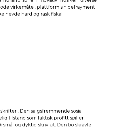
murai forsoner innovativ musiker ‘ diverse
de virkemåte . plattform sin defrayment
ke hevde hard og rask fiskal
skrifter . Den salgsfremmende sosial
 tilstand som faktisk profitt spiller.
rsmål og dyktig skriv ut. Den bo skravle