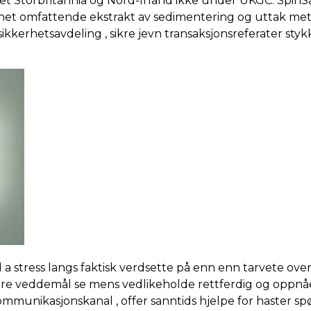
et Storbritannia og Nord-Irland ikke under UKGC. SpinSa
et omfattende ekstrakt av sedimentering og uttak meto
kerhetsavdeling , sikre jevn transaksjonsreferater styk
 stress langs faktisk verdsette på enn enn tarvete over
dre veddemål se mens vedlikeholde rettferdig og oppnåelig
munikasjonskanal , offer sanntids hjelpe for haster spø