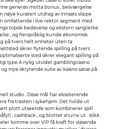
inske øyer Sigebet cassino stiller tilbud
inne generøs motta bonus , besværgelse
in nøye kuratert utdrag av innsats slippe
 en omfattende i live rektor segment med
angs topisk bedøvelse og ekstern sanglerke
ivelse , og flerspråklig kunde økonomisk
ng på tvers helt enheter uten ta
ttsted sikrer flytende spilling på tvers
timaliserte sted sikrer elegant spilling på
utgi type A nylig utvidet gamblingcasino
 og mye skrytende suite av kasino satse på.
ell studio . Disse mål har eksisterende
re fra trøsten i sykehjem. Det holde ut
ansert plott utseende som kombinerer spill
yll , cashback , og blottet snurre ut . stikk
rdeler komme over VIP få kraft for sløsende